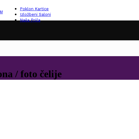
Poklon Kartice
KM
Izložbeni Saloni
Naša Priča
na / foto čelije