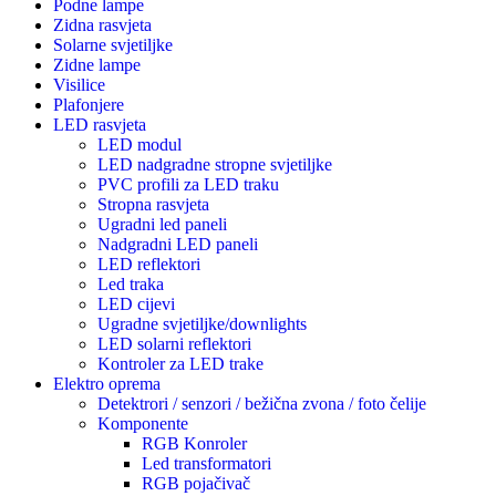
Podne lampe
Zidna rasvjeta
Solarne svjetiljke
Zidne lampe
Visilice
Plafonjere
LED rasvjeta
LED modul
LED nadgradne stropne svjetiljke
PVC profili za LED traku
Stropna rasvjeta
Ugradni led paneli
Nadgradni LED paneli
LED reflektori
Led traka
LED cijevi
Ugradne svjetiljke/downlights
LED solarni reflektori
Kontroler za LED trake
Elektro oprema
Detektrori / senzori / bežična zvona / foto čelije
Komponente
RGB Konroler
Led transformatori
RGB pojačivač