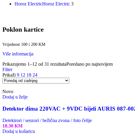
Horoz Electric
Horoz Electric
3
Poklon kartice
Vrijednost 100 i 200 KM
Više informacija
Prikazujemo 1–12 od 31 rezultata
Poredano po najnovijem
Filter
Prikaži
9
12
18
24
Novo
Dodaj u želje
Detektor dima 220VAC + 9VDC bijeli AURIS 087-00
Detektrori / senzori / bežična zvona / foto čelije
18.30
KM
Dodaj u košaricu