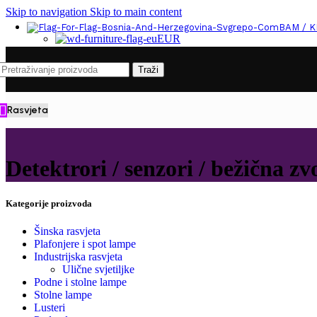
Skip to navigation
Skip to main content
BAM / 
EUR
Traži
Rasvjeta
Detektrori / senzori / bežična zvo
Kategorije proizvoda
Šinska rasvjeta
Plafonjere i spot lampe
Industrijska rasvjeta
Ulične svjetiljke
Podne i stolne lampe
Stolne lampe
Lusteri