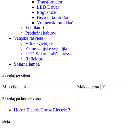
Transformatori
LED Driver
Prigušnice
Bežični kontrolori
Vremenski prekidač
Ventilatori
Produžni kablovi
Vanjska rasvjeta
Vrtne svjetiljke
Zidne vanjske svjetiljke
LED Solarna ulična rasvjeta
Reflektori
Solarna lampa
Poredaj po cijeni
Min cijena
Maks cijena
Poredaj po brendovima
Horoz Electric
Horoz Electric
3
Boja