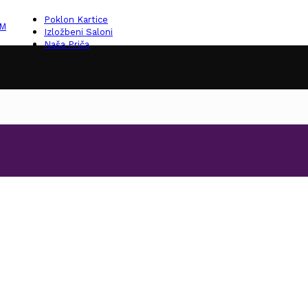
Poklon Kartice
KM
Izložbeni Saloni
Naša Priča