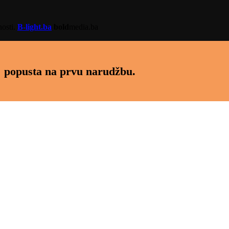
nosti.
B-light.ba
bold
media.ba
 popusta na prvu narudžbu.