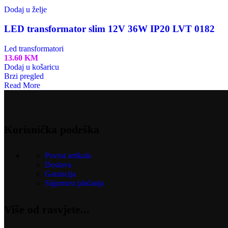
Dodaj u želje
LED transformator slim 12V 36W IP20 LVT 0182
Led transformatori
13.60
KM
Dodaj u košaricu
Brzi pregled
Read More
Korisnička podrška
Povrat artikala
Dostava
Garancija
Sigurnost plaćanja
Više od rasvjete...