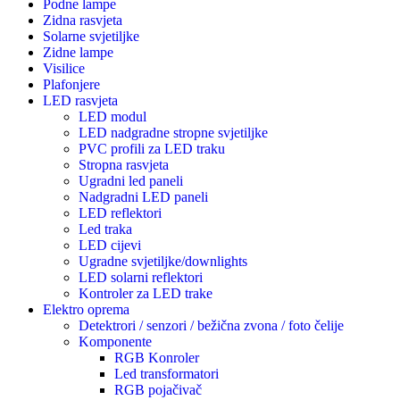
Podne lampe
Zidna rasvjeta
Solarne svjetiljke
Zidne lampe
Visilice
Plafonjere
LED rasvjeta
LED modul
LED nadgradne stropne svjetiljke
PVC profili za LED traku
Stropna rasvjeta
Ugradni led paneli
Nadgradni LED paneli
LED reflektori
Led traka
LED cijevi
Ugradne svjetiljke/downlights
LED solarni reflektori
Kontroler za LED trake
Elektro oprema
Detektrori / senzori / bežična zvona / foto čelije
Komponente
RGB Konroler
Led transformatori
RGB pojačivač