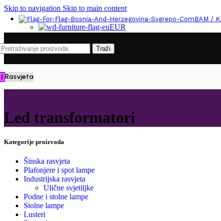
Skip to navigation
Skip to main content
BAM / 
EUR
Traži
Rasvjeta
Led transformatori
Kategorije proizvoda
Šinska rasvjeta
Plafonjere i spot lampe
Industrijska rasvjeta
Ulične svjetiljke
Podne i stolne lampe
Stolne lampe
Lusteri