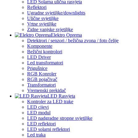
LED Solarna ulična rasvjeta
Reflektori
Ugradne svjetiljke/downlights
Ulične svjetiljke
Vrtne svjetiljke
Zidne vanjske svjetiljke
Elektro Oprema
Detektrori / senzori / bežična zvona / foto čelije
Komponente
Bežični kontrolori
LED Driver
Led transformatori
Prigušnice
RGB Konroler
RGB pojačivač
Transformatori
Vremenski prekidač
LED Rasvjeta
Kontroler za LED trake
LED cijevi
LED modul
LED nadgradne stropne svjetiljke
LED reflektori
LED solarni reflektori
Led traka