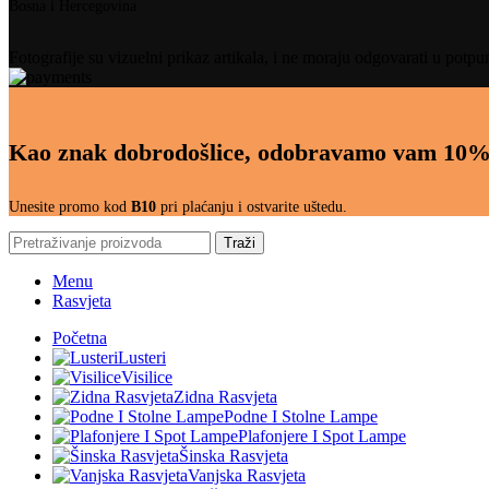
Bosna i Hercegovina
Fotografije su vizuelni prikaz artikala, i ne moraju odgovarati u potpu
Kao znak dobrodošlice, odobravamo vam 10%
Unesite promo kod
B10
pri plaćanju i ostvarite uštedu.
Traži
Menu
Rasvjeta
Početna
Lusteri
Visilice
Zidna Rasvjeta
Podne I Stolne Lampe
Plafonjere I Spot Lampe
Šinska Rasvjeta
Vanjska Rasvjeta