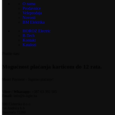
O nama
Prodavnice
Veleprodaja
Novosti
BM Elektrika
HOROZ Electric
B-Tech
Kontakt
Katalozi
Pratite nas:
Mogućnost plaćanja karticom do 12 rata.
Monri Payment - Sigurno plaćanje!
Viber / Whatsapp:
+387 63 392 505
Email:
info@b-light.ba
BM Elektrika d.o.o.
Ive Andrića b.b.
Busovača 72260