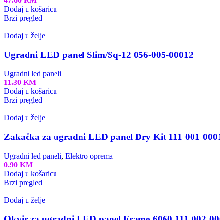
47.60
KM
Dodaj u košaricu
Brzi pregled
Dodaj u želje
Ugradni LED panel Slim/Sq-12 056-005-00012
Ugradni led paneli
11.30
KM
Dodaj u košaricu
Brzi pregled
Dodaj u želje
Zakačka za ugradni LED panel Dry Kit 111-001-000
Ugradni led paneli
,
Elektro oprema
0.90
KM
Dodaj u košaricu
Brzi pregled
Dodaj u želje
Okvir za ugradni LED panel Frame-6060 111-002-00