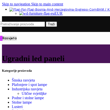
Skip to navigation
Skip to main content
BAM / 
EUR
Traži
Rasvjeta
Ugradni led paneli
Kategorije proizvoda
Šinska rasvjeta
Plafonjere i spot lampe
Industrijska rasvjeta
Ulične svjetiljke
Podne i stolne lampe
Stolne lampe
Lusteri