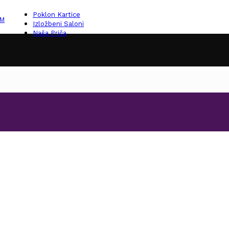
Poklon Kartice
KM
Izložbeni Saloni
Naša Priča