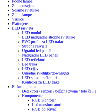
Podne lampe
Zidna rasvjeta
Solarne svjetiljke
Zidne lampe
Visilice
Plafonjere
LED rasvjeta
LED modul
LED nadgradne stropne svjetiljke
PVC profili za LED traku
Stropna rasvjeta
Ugradni led paneli
Nadgradni LED paneli
LED reflektori
Led traka
LED cijevi
Ugradne svjetiljke/downlights
LED solarni reflektori
Kontroler za LED trake
Elektro oprema
Detektrori / senzori / bežična zvona / foto čelije
Komponente
RGB Konroler
Led transformatori
RGB pojačivač