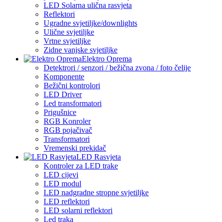
LED Solarna ulična rasvjeta
Reflektori
Ugradne svjetiljke/downlights
Ulične svjetiljke
Vrtne svjetiljke
Zidne vanjske svjetiljke
Elektro Oprema
Detektrori / senzori / bežična zvona / foto čelije
Komponente
Bežični kontrolori
LED Driver
Led transformatori
Prigušnice
RGB Konroler
RGB pojačivač
Transformatori
Vremenski prekidač
LED Rasvjeta
Kontroler za LED trake
LED cijevi
LED modul
LED nadgradne stropne svjetiljke
LED reflektori
LED solarni reflektori
Led traka