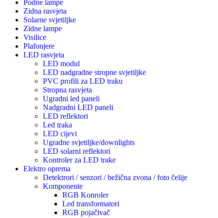
Podne lampe
Zidna rasvjeta
Solarne svjetiljke
Zidne lampe
Visilice
Plafonjere
LED rasvjeta
LED modul
LED nadgradne stropne svjetiljke
PVC profili za LED traku
Stropna rasvjeta
Ugradni led paneli
Nadgradni LED paneli
LED reflektori
Led traka
LED cijevi
Ugradne svjetiljke/downlights
LED solarni reflektori
Kontroler za LED trake
Elektro oprema
Detektrori / senzori / bežična zvona / foto čelije
Komponente
RGB Konroler
Led transformatori
RGB pojačivač