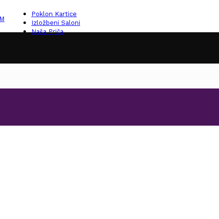
Poklon Kartice
KM
Izložbeni Saloni
Naša Priča