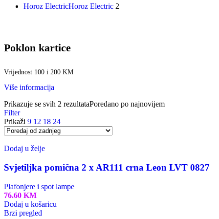
Horoz Electric
Horoz Electric
2
Poklon kartice
Vrijednost 100 i 200 KM
Više informacija
Prikazuje se svih 2 rezultata
Poredano po najnovijem
Filter
Prikaži
9
12
18
24
Dodaj u želje
Svjetiljka pomična 2 x AR111 crna Leon LVT 0827
Plafonjere i spot lampe
76.60
KM
Dodaj u košaricu
Brzi pregled