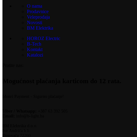
O nama
Prodavnice
Veleprodaja
Novosti
BM Elektrika
HOROZ Electric
B-Tech
Kontakt
Katalozi
Pratite nas:
Mogućnost plaćanja karticom do 12 rata.
Monri Payment - Sigurno plaćanje!
Viber / Whatsapp:
+387 63 392 505
Email:
info@b-light.ba
BM Elektrika d.o.o.
Ive Andrića b.b.
Busovača 72260