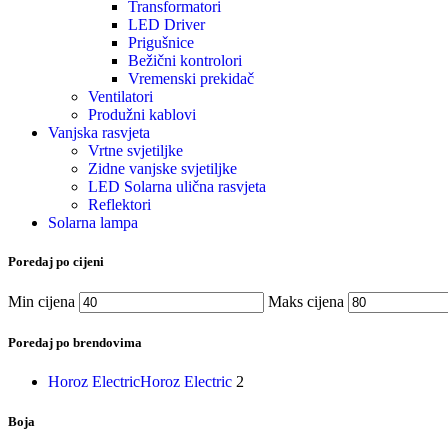
Transformatori
LED Driver
Prigušnice
Bežični kontrolori
Vremenski prekidač
Ventilatori
Produžni kablovi
Vanjska rasvjeta
Vrtne svjetiljke
Zidne vanjske svjetiljke
LED Solarna ulična rasvjeta
Reflektori
Solarna lampa
Poredaj po cijeni
Min cijena
Maks cijena
Poredaj po brendovima
Horoz Electric
Horoz Electric
2
Boja