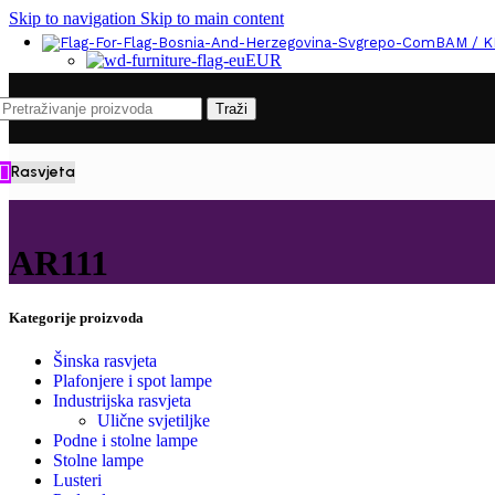
Skip to navigation
Skip to main content
BAM / 
EUR
Traži
Rasvjeta
AR111
Kategorije proizvoda
Šinska rasvjeta
Plafonjere i spot lampe
Industrijska rasvjeta
Ulične svjetiljke
Podne i stolne lampe
Stolne lampe
Lusteri