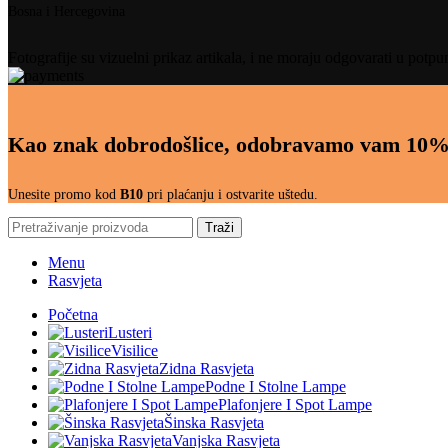
Bosna i Hercegovina
Fotografije su vizuelni prikaz artikala, i ne moraju odgovarati u potpu
Kao znak dobrodošlice, odobravamo vam 10%
Unesite promo kod
B10
pri plaćanju i ostvarite uštedu.
Traži
Menu
Rasvjeta
Početna
Lusteri
Visilice
Zidna Rasvjeta
Podne I Stolne Lampe
Plafonjere I Spot Lampe
Šinska Rasvjeta
Vanjska Rasvjeta