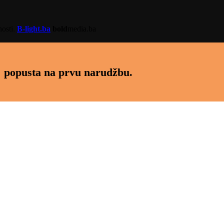
nosti.
B-light.ba
bold
media.ba
 popusta na prvu narudžbu.