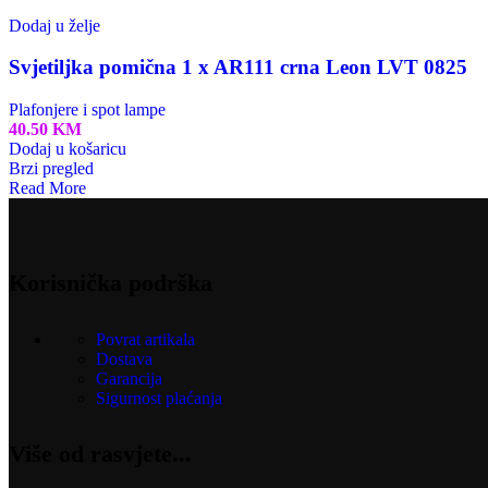
Dodaj u želje
Svjetiljka pomična 1 x AR111 crna Leon LVT 0825
Plafonjere i spot lampe
40.50
KM
Dodaj u košaricu
Brzi pregled
Read More
Korisnička podrška
Povrat artikala
Dostava
Garancija
Sigurnost plaćanja
Više od rasvjete...