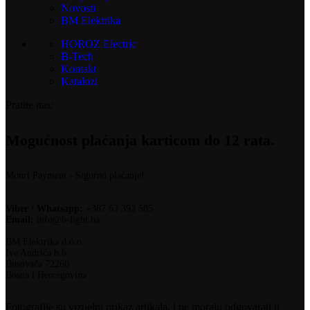
Novosti
BM Elektrika
HOROZ Electric
B-Tech
Kontakt
Katalozi
Pratite nas:
Mogućnost plaćanja karticom do 12 rata.
Monri Payment - Sigurno plaćanje!
Viber / Whatsapp:
+387 63 392 505
Email:
info@b-light.ba
BM Elektrika d.o.o.
Ive Andrića b.b.
Busovača 72260
Bosna i Hercegovina
Fotografije su vizuelni prikaz artikala, i ne moraju odgovarati u