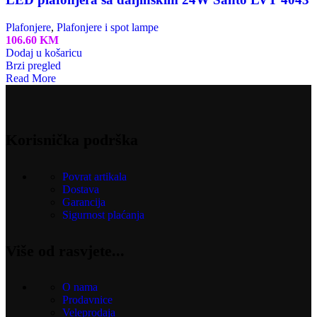
Plafonjere
,
Plafonjere i spot lampe
106.60
KM
Dodaj u košaricu
Brzi pregled
Read More
Korisnička podrška
Povrat artikala
Dostava
Garancija
Sigurnost plaćanja
Više od rasvjete...
O nama
Prodavnice
Veleprodaja