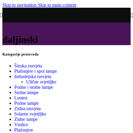
Skip to navigation
Skip to main content
daljinski
Kategorije proizvoda
Šinska rasvjeta
Plafonjere i spot lampe
Industrijska rasvjeta
Ulične svjetiljke
Podne i stolne lampe
Stolne lampe
Lusteri
Podne lampe
Zidna rasvjeta
Solarne svjetiljke
Zidne lampe
Visilice
Plafonjere