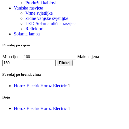
Produžni kablovi
Vanjska rasvjeta
Vrtne svjetiljke
Zidne vanjske svjetiljke
LED Solarna ulična rasvjeta
Reflektori
Solarna lampa
Poredaj po cijeni
Min cijena
Maks cijena
Filtriraj
Poredaj po brendovima
Horoz Electric
Horoz Electric
1
Boja
Horoz Electric
Horoz Electric
1