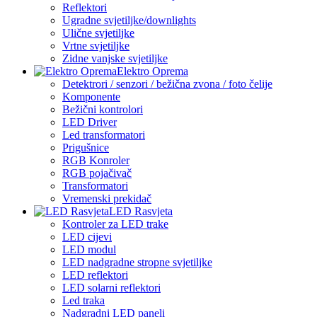
Reflektori
Ugradne svjetiljke/downlights
Ulične svjetiljke
Vrtne svjetiljke
Zidne vanjske svjetiljke
Elektro Oprema
Detektrori / senzori / bežična zvona / foto čelije
Komponente
Bežični kontrolori
LED Driver
Led transformatori
Prigušnice
RGB Konroler
RGB pojačivač
Transformatori
Vremenski prekidač
LED Rasvjeta
Kontroler za LED trake
LED cijevi
LED modul
LED nadgradne stropne svjetiljke
LED reflektori
LED solarni reflektori
Led traka
Nadgradni LED paneli