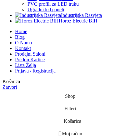
PVC profili za LED traku
Ugradni led paneli
Industrijska Rasvjeta
Horoz Electric BIH
Home
Blog
O Nama
Kontakt
Prodajni Saloni
Poklon Kartice
Lista Želja
Prijava / Registracija
Košarica
Zatvori
Shop
Filteri
Košarica
Moj račun