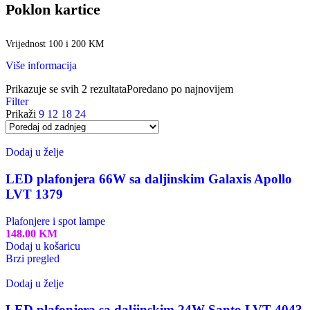
Poklon kartice
Vrijednost 100 i 200 KM
Više informacija
Prikazuje se svih 2 rezultata
Poredano po najnovijem
Filter
Prikaži
9
12
18
24
Dodaj u želje
LED plafonjera 66W sa daljinskim Galaxis Apollo
LVT 1379
Plafonjere i spot lampe
148.00
KM
Dodaj u košaricu
Brzi pregled
Dodaj u želje
LED plafonjera sa daljinskim 24W Santo LVT 4043