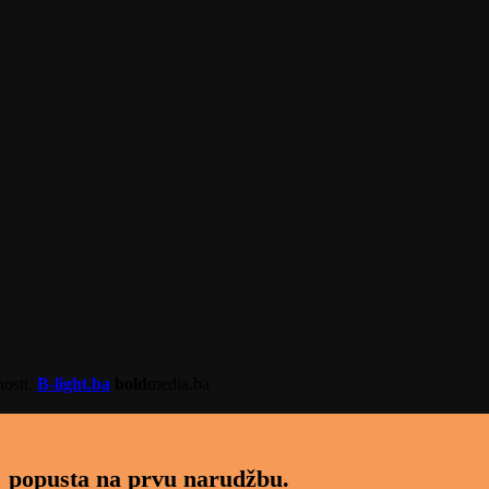
nosti.
B-light.ba
bold
media.ba
 popusta na prvu narudžbu.