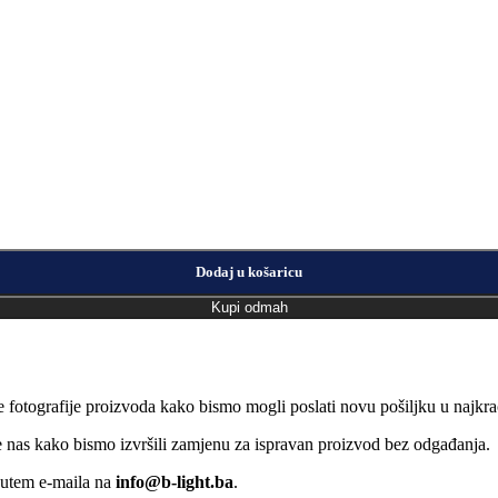
Dodaj u košaricu
Kupi odmah
e fotografije proizvoda kako bismo mogli poslati novu pošiljku u naj
jte nas kako bismo izvršili zamjenu za ispravan proizvod bez odgađanja.
putem e-maila na
info@b-light.ba
.