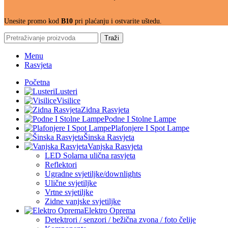
Unesite promo kod
B10
pri plaćanju i ostvarite uštedu.
Traži
Menu
Rasvjeta
Početna
Lusteri
Visilice
Zidna Rasvjeta
Podne I Stolne Lampe
Plafonjere I Spot Lampe
Šinska Rasvjeta
Vanjska Rasvjeta
LED Solarna ulična rasvjeta
Reflektori
Ugradne svjetiljke/downlights
Ulične svjetiljke
Vrtne svjetiljke
Zidne vanjske svjetiljke
Elektro Oprema
Detektrori / senzori / bežična zvona / foto čelije