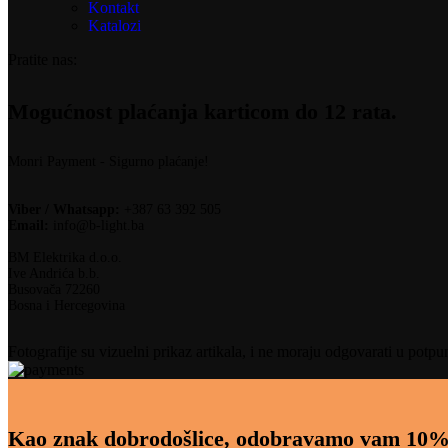
Kontakt
Katalozi
Pratite nas:
Mogućnost plaćanja karticom do 12 rata.
Monri Payment - Sigurno plaćanje!
Viber / Whatsapp:
+387 63 392 505
Email:
info@b-light.ba
BM Elektrika d.o.o.
Ive Andrića b.b.
Busovača 72260
Bosna i Hercegovina
Fotografije su vizuelni prikaz artikala, i ne moraju odgovarati u potpu
Kao znak dobrodošlice, odobravamo vam 10%