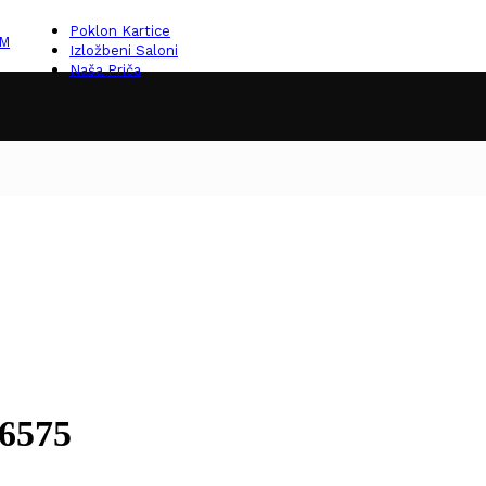
Poklon Kartice
KM
Izložbeni Saloni
Naša Priča
16575