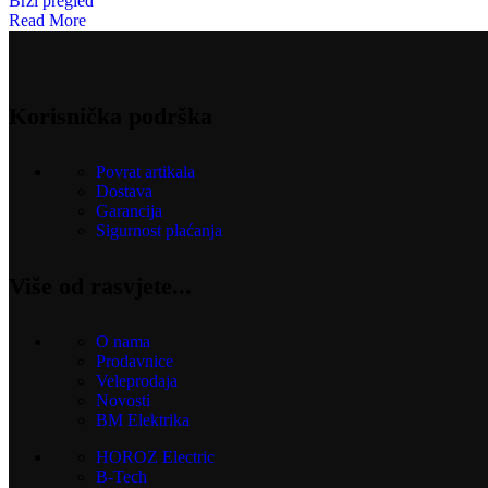
Brzi pregled
Read More
Korisnička podrška
Povrat artikala
Dostava
Garancija
Sigurnost plaćanja
Više od rasvjete...
O nama
Prodavnice
Veleprodaja
Novosti
BM Elektrika
HOROZ Electric
B-Tech