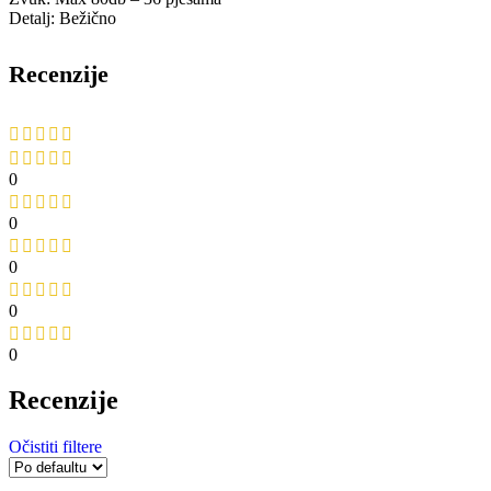
Detalj: Bežično
Recenzije
0
0
0
0
0
Recenzije
Očistiti filtere