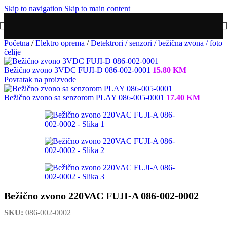
Skip to navigation
Skip to main content
Početna
/
Elektro oprema
/
Detektrori / senzori / bežična zvona / foto
čelije
Bežično zvono 3VDC FUJI-D 086-002-0001
15.80
KM
Povratak na proizvode
Bežično zvono sa senzorom PLAY 086-005-0001
17.40
KM
Bežično zvono 220VAC FUJI-A 086-002-0002
SKU:
086-002-0002