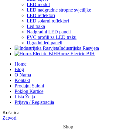
LED modul
LED nadgradne stropne svjetiljke
LED reflektori
LED solarni reflektori
Led traka
Nadgradni LED paneli
PVC profili za LED traku
Ugradni led paneli
Industrijska Rasvjeta
Horoz Electric BIH
Home
Blog
O Nama
Kontakt
Prodajni Saloni
Poklon Kartice
Lista Želja
Prijava / Registracija
Košarica
Zatvori
Shop