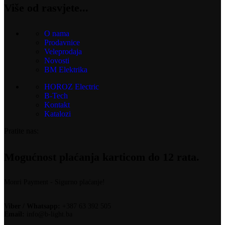
Više od rasvjete...
O nama
Prodavnice
Veleprodaja
Novosti
BM Elektrika
HOROZ Electric
B-Tech
Kontakt
Katalozi
Pratite nas:
Mogućnost plaćanja karticom do 12 rata.
Monri Payment - Sigurno plaćanje!
Viber / Whatsapp:
+387 63 392 505
Email:
info@b-light.ba