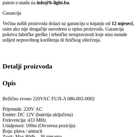
putem e-maila na
info@b-light.ba
.
Garancija
Većina naših proizvoda dolazi uz garanciju u trajanju od
12 mjeseci
,
osim ako nije drugačije navedeno u opisu proizvoda. Garancija
pokriva fabričke greške i tehničke neispravnosti koje nisu nastale
uslijed nepravilnog korištenja ili fizičkog oštećenja.
Detalji proizvoda
Opis
Bežično zvono 220VAC FUJI-A 086-002-0002
Prijemnik: 220V AC
Emiter: DC 12V (baterija uključena)
Frekvencija: 433 MHz
Udaljenost: 100m (Otvorena pozicija)
Boja: plava / antracit
Zvuk: Max 80db – 36 pjesama