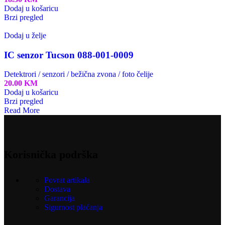
Dodaj u košaricu
Brzi pregled
Dodaj u želje
IC senzor Tucson 088-001-0009
Detektrori / senzori / bežična zvona / foto čelije
20.00
KM
Dodaj u košaricu
Brzi pregled
Read More
Korisnička podrška
Povrat artikala
Dostava
Garancija
Sigurnost plaćanja