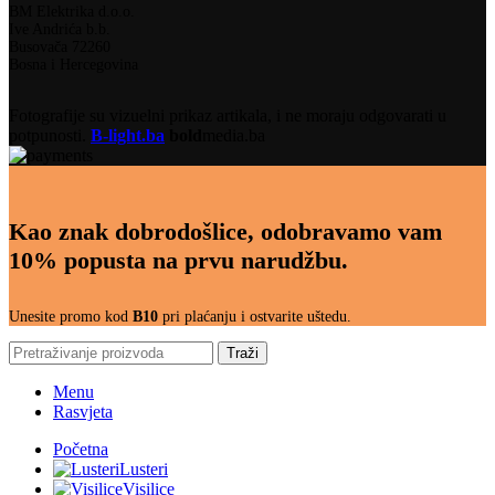
BM Elektrika d.o.o.
Ive Andrića b.b.
Busovača 72260
Bosna i Hercegovina
Fotografije su vizuelni prikaz artikala, i ne moraju odgovarati u
potpunosti.
B-light.ba
bold
media.ba
Kao znak dobrodošlice, odobravamo vam
10% popusta na prvu narudžbu.
Unesite promo kod
B10
pri plaćanju i ostvarite uštedu.
Traži
Menu
Rasvjeta
Početna
Lusteri
Visilice