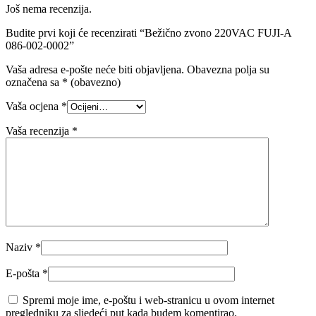
Još nema recenzija.
Budite prvi koji će recenzirati “Bežično zvono 220VAC FUJI-A
086-002-0002”
Vaša adresa e-pošte neće biti objavljena.
Obavezna polja su
označena sa
* (obavezno)
Vaša ocjena
*
Vaša recenzija
*
Naziv
*
E-pošta
*
Spremi moje ime, e-poštu i web-stranicu u ovom internet
pregledniku za sljedeći put kada budem komentirao.