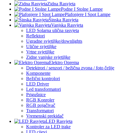
Zidna Rasvjeta
Podne I Stolne Lampe
Plafonjere I Spot Lampe
Šinska Rasvjeta
Vanjska Rasvjeta
LED Solarna ulična rasvjeta
Reflektori
Ugradne svjetiljke/downlights
Ulične svjetiljke
Vrtne svjetiljke
Zidne vanjske svjetiljke
Elektro Oprema
Detektrori / senzori / bežična zvona / foto čelije
Komponente
Bežični kontrolori
LED Driver
Led transformatori
Prigušnice
RGB Konroler
RGB pojačivač
Transformatori
Vremenski prekidač
LED Rasvjeta
Kontroler za LED trake
LED cijevi