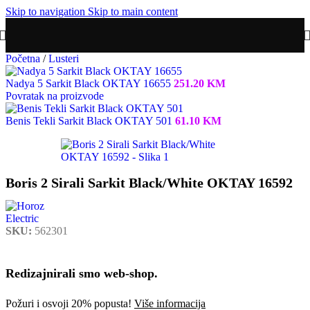
Skip to navigation
Skip to main content
Početna
/
Lusteri
Nadya 5 Sarkit Black OKTAY 16655
251.20
KM
Povratak na proizvode
Benis Tekli Sarkit Black OKTAY 501
61.10
KM
Boris 2 Sirali Sarkit Black/White OKTAY 16592
SKU:
562301
Redizajnirali smo web-shop.
Požuri i osvoji 20% popusta!
Više informacija