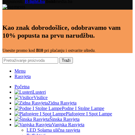
potpunosti.
B-light.ba
bold
media.ba
Kao znak dobrodošlice, odobravamo vam
10% popusta na prvu narudžbu.
Unesite promo kod
B10
pri plaćanju i ostvarite uštedu.
Traži
Menu
Rasvjeta
Početna
Lusteri
Visilice
Zidna Rasvjeta
Podne I Stolne Lampe
Plafonjere I Spot Lampe
Šinska Rasvjeta
Vanjska Rasvjeta
LED Solarna ulična rasvjeta