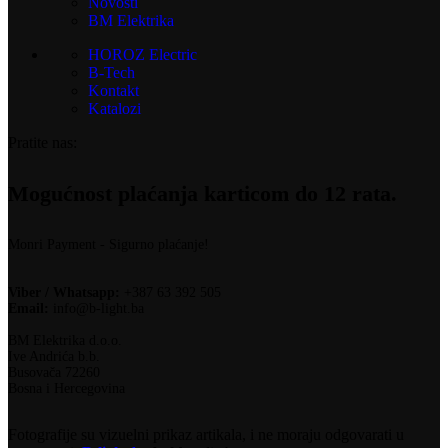
Novosti
BM Elektrika
HOROZ Electric
B-Tech
Kontakt
Katalozi
Pratite nas:
Mogućnost plaćanja karticom do 12 rata.
Monri Payment - Sigurno plaćanje!
Viber / Whatsapp:
+387 63 392 505
Email:
info@b-light.ba
BM Elektrika d.o.o.
Ive Andrića b.b.
Busovača 72260
Bosna i Hercegovina
Fotografije su vizuelni prikaz artikala, i ne moraju odgovarati u