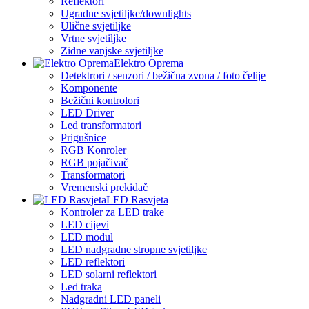
Reflektori
Ugradne svjetiljke/downlights
Ulične svjetiljke
Vrtne svjetiljke
Zidne vanjske svjetiljke
Elektro Oprema
Detektrori / senzori / bežična zvona / foto čelije
Komponente
Bežični kontrolori
LED Driver
Led transformatori
Prigušnice
RGB Konroler
RGB pojačivač
Transformatori
Vremenski prekidač
LED Rasvjeta
Kontroler za LED trake
LED cijevi
LED modul
LED nadgradne stropne svjetiljke
LED reflektori
LED solarni reflektori
Led traka
Nadgradni LED paneli