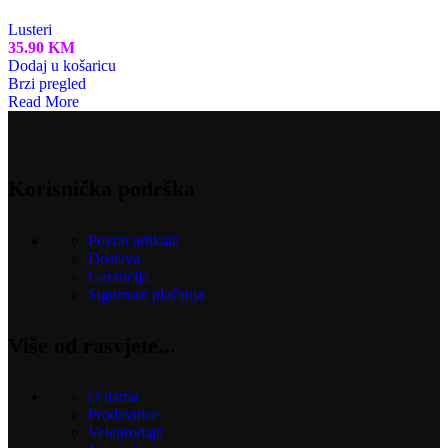
Lusteri
35.90
KM
Dodaj u košaricu
Brzi pregled
Read More
Korisnička podrška
Povrat artikala
Dostava
Garancija
Sigurnost plaćanja
Više od rasvjete...
O nama
Prodavnice
Veleprodaja