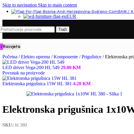
Skip to navigation
Skip to main content
BAM / 
EUR
Traži
Rasvjeta
Početna
/
Elektro oprema
/
Komponente
/
Prigušnice
/
Elektronska p
LED driver Vega-200 HL 549
29.00
KM
Povratak na proizvode
Elektronska prigušnica 15W HL 381
4.20
KM
Elektronska prigušnica 1x10
SKU:
hl 380