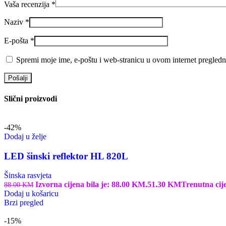
Vaša recenzija
*
Naziv
*
E-pošta
*
Spremi moje ime, e-poštu i web-stranicu u ovom internet pregledn
Slični proizvodi
-42%
Dodaj u želje
LED šinski reflektor HL 820L
Šinska rasvjeta
Izvorna cijena bila je: 88.00 KM.
51.30
KM
Trenutna cij
88.00
KM
Dodaj u košaricu
Brzi pregled
-15%