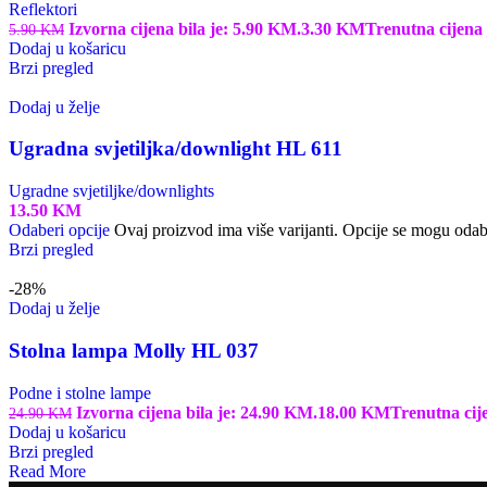
Reflektori
Izvorna cijena bila je: 5.90 KM.
3.30
KM
Trenutna cijena 
5.90
KM
Dodaj u košaricu
Brzi pregled
Dodaj u želje
Ugradna svjetiljka/downlight HL 611
Ugradne svjetiljke/downlights
13.50
KM
Odaberi opcije
Ovaj proizvod ima više varijanti. Opcije se mogu odabr
Brzi pregled
-28%
Dodaj u želje
Stolna lampa Molly HL 037
Podne i stolne lampe
Izvorna cijena bila je: 24.90 KM.
18.00
KM
Trenutna cij
24.90
KM
Dodaj u košaricu
Brzi pregled
Read More