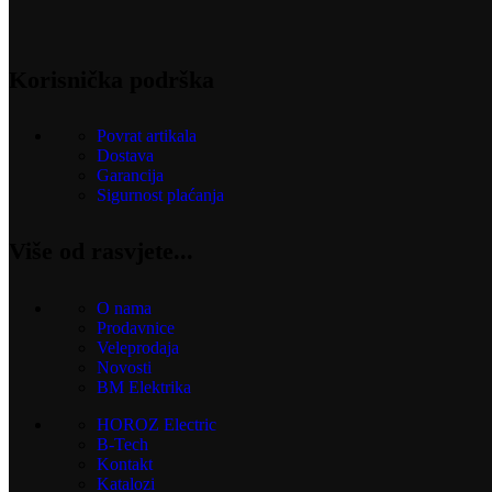
Korisnička podrška
Povrat artikala
Dostava
Garancija
Sigurnost plaćanja
Više od rasvjete...
O nama
Prodavnice
Veleprodaja
Novosti
BM Elektrika
HOROZ Electric
B-Tech
Kontakt
Katalozi