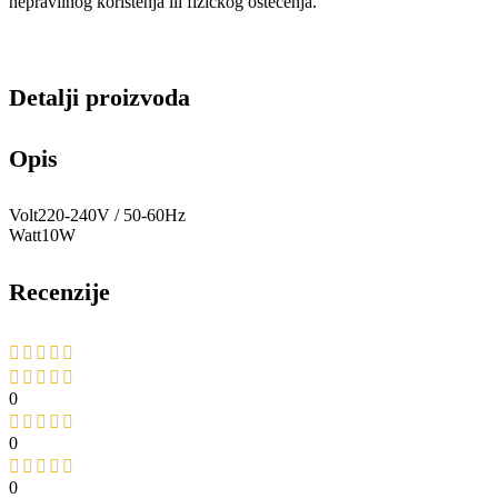
nepravilnog korištenja ili fizičkog oštećenja.
Detalji proizvoda
Opis
Volt220-240V / 50-60Hz
Watt10W
Recenzije
0
0
0