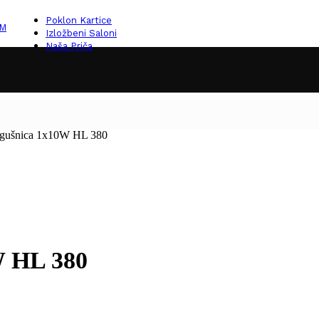
Poklon Kartice
KM
Izložbeni Saloni
Naša Priča
rigušnica 1x10W HL 380
W HL 380