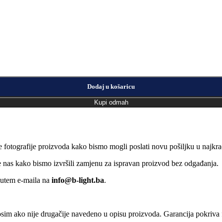
Dodaj u košaricu
Kupi odmah
e fotografije proizvoda kako bismo mogli poslati novu pošiljku u naj
jte nas kako bismo izvršili zamjenu za ispravan proizvod bez odgađanja.
putem e-maila na
info@b-light.ba
.
osim ako nije drugačije navedeno u opisu proizvoda. Garancija pokriva f