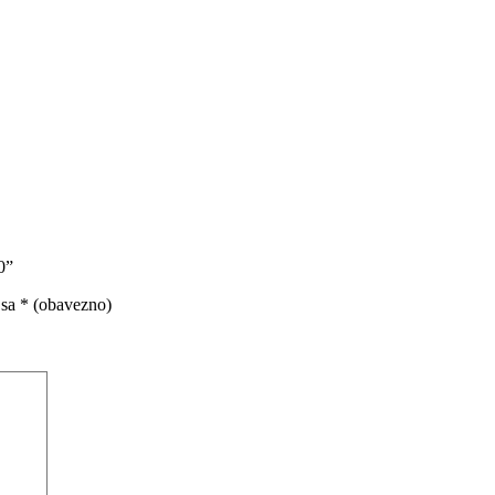
0”
 sa
* (obavezno)