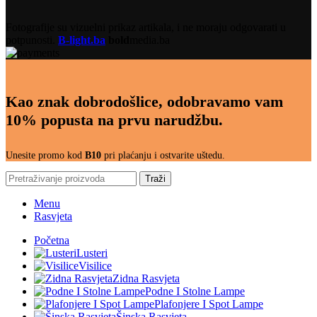
Fotografije su vizuelni prikaz artikala, i ne moraju odgovarati u
potpunosti.
B-light.ba
bold
media.ba
Kao znak dobrodošlice, odobravamo vam
10% popusta na prvu narudžbu.
Unesite promo kod
B10
pri plaćanju i ostvarite uštedu.
Traži
Menu
Rasvjeta
Početna
Lusteri
Visilice
Zidna Rasvjeta
Podne I Stolne Lampe
Plafonjere I Spot Lampe
Šinska Rasvjeta