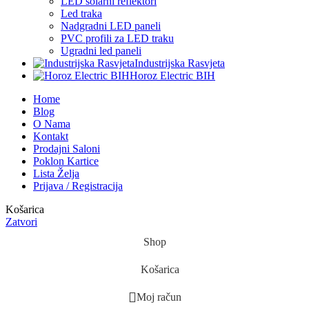
LED solarni reflektori
Led traka
Nadgradni LED paneli
PVC profili za LED traku
Ugradni led paneli
Industrijska Rasvjeta
Horoz Electric BIH
Home
Blog
O Nama
Kontakt
Prodajni Saloni
Poklon Kartice
Lista Želja
Prijava / Registracija
Košarica
Zatvori
Shop
Košarica
Moj račun