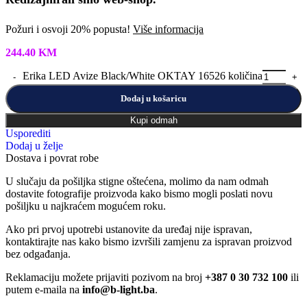
Požuri i osvoji 20% popusta!
Više informacija
244.40
KM
Erika LED Avize Black/White OKTAY 16526 količina
Dodaj u košaricu
Kupi odmah
Usporediti
Dodaj u želje
Dostava i povrat robe
U slučaju da pošiljka stigne oštećena, molimo da nam odmah
dostavite fotografije proizvoda kako bismo mogli poslati novu
pošiljku u najkraćem mogućem roku.
Ako pri prvoj upotrebi ustanovite da uređaj nije ispravan,
kontaktirajte nas kako bismo izvršili zamjenu za ispravan proizvod
bez odgađanja.
Reklamaciju možete prijaviti pozivom na broj
+387 0 30 732 100
ili
putem e-maila na
info@b-light.ba
.