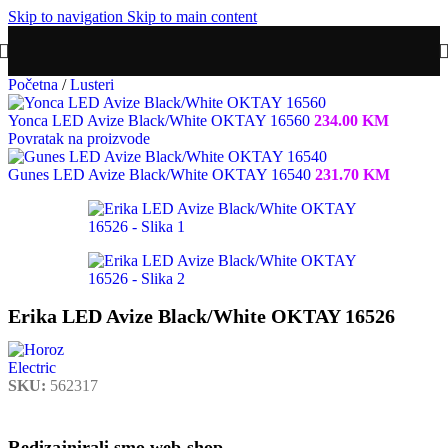
Skip to navigation
Skip to main content
Početna
/
Lusteri
Yonca LED Avize Black/White OKTAY 16560
234.00
KM
Povratak na proizvode
Gunes LED Avize Black/White OKTAY 16540
231.70
KM
Erika LED Avize Black/White OKTAY 16526
SKU:
562317
Redizajnirali smo web-shop.