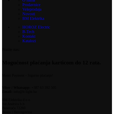
O nama
Prodavnice
Veleprodaja
Novosti
BM Elektrika
HOROZ Electric
B-Tech
Kontakt
Katalozi
Pratite nas:
Mogućnost plaćanja karticom do 12 rata.
Monri Payment - Sigurno plaćanje!
Viber / Whatsapp:
+387 63 392 505
Email:
info@b-light.ba
BM Elektrika d.o.o.
Ive Andrića b.b.
Busovača 72260
Bosna i Hercegovina