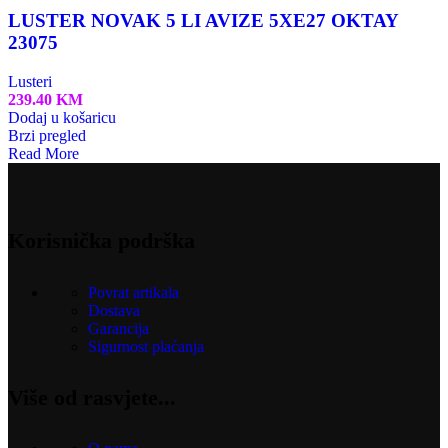
LUSTER NOVAK 5 LI AVIZE 5XE27 OKTAY
23075
Lusteri
239.40
KM
Dodaj u košaricu
Brzi pregled
Read More
Korisnička podrška
Povrat artikala
Dostava
Garancija
Sigurnost plaćanja
Više od rasvjete...