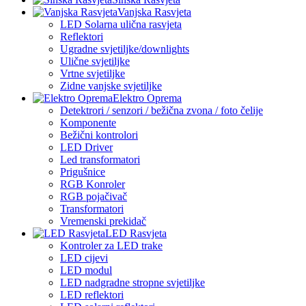
Vanjska Rasvjeta
LED Solarna ulična rasvjeta
Reflektori
Ugradne svjetiljke/downlights
Ulične svjetiljke
Vrtne svjetiljke
Zidne vanjske svjetiljke
Elektro Oprema
Detektrori / senzori / bežična zvona / foto čelije
Komponente
Bežični kontrolori
LED Driver
Led transformatori
Prigušnice
RGB Konroler
RGB pojačivač
Transformatori
Vremenski prekidač
LED Rasvjeta
Kontroler za LED trake
LED cijevi
LED modul
LED nadgradne stropne svjetiljke
LED reflektori