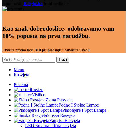
potpunosti.
B-light.ba
bold
media.ba
Kao znak dobrodošlice, odobravamo vam
10% popusta na prvu narudžbu.
Unesite promo kod
B10
pri plaćanju i ostvarite uštedu.
Traži
Menu
Rasvjeta
Početna
Lusteri
Visilice
Zidna Rasvjeta
Podne I Stolne Lampe
Plafonjere I Spot Lampe
Šinska Rasvjeta
Vanjska Rasvjeta
LED Solarna ulična rasvjeta