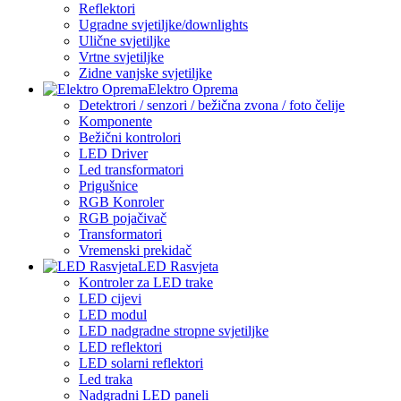
Reflektori
Ugradne svjetiljke/downlights
Ulične svjetiljke
Vrtne svjetiljke
Zidne vanjske svjetiljke
Elektro Oprema
Detektrori / senzori / bežična zvona / foto čelije
Komponente
Bežični kontrolori
LED Driver
Led transformatori
Prigušnice
RGB Konroler
RGB pojačivač
Transformatori
Vremenski prekidač
LED Rasvjeta
Kontroler za LED trake
LED cijevi
LED modul
LED nadgradne stropne svjetiljke
LED reflektori
LED solarni reflektori
Led traka
Nadgradni LED paneli