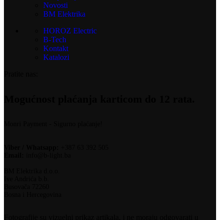
Novosti
BM Elektrika
HOROZ Electric
B-Tech
Kontakt
Katalozi
Pratite nas:
Mogućnost plaćanja karticom do 12 rata.
Monri Payment - Sigurno plaćanje!
Viber / Whatsapp:
+387 63 392 505
Email:
info@b-light.ba
BM Elektrika d.o.o.
Ive Andrića b.b.
Busovača 72260
Bosna i Hercegovina
Fotografije su vizuelni prikaz artikala, i ne moraju odgovarati u