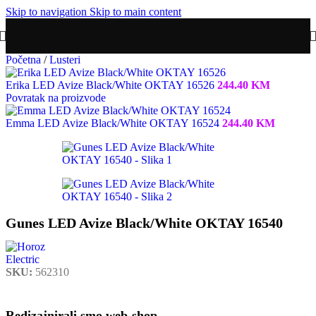
Skip to navigation
Skip to main content
Početna
/
Lusteri
Erika LED Avize Black/White OKTAY 16526
244.40
KM
Povratak na proizvode
Emma LED Avize Black/White OKTAY 16524
244.40
KM
Gunes LED Avize Black/White OKTAY 16540
SKU:
562310
Redizajnirali smo web-shop.