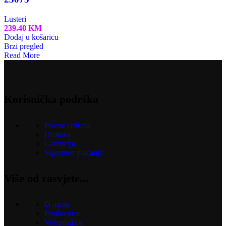
Lusteri
239.40
KM
Dodaj u košaricu
Brzi pregled
Read More
Korisnička podrška
Povrat artikala
Dostava
Garancija
Sigurnost plaćanja
Više od rasvjete...
O nama
Prodavnice
Veleprodaja