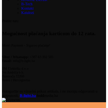
B-Tech
Kontakt
Katalozi
Pratite nas:
Mogućnost plaćanja karticom do 12 rata.
Monri Payment - Sigurno plaćanje!
Viber / Whatsapp:
+387 63 392 505
Email:
info@b-light.ba
BM Elektrika d.o.o.
Ive Andrića b.b.
Busovača 72260
Bosna i Hercegovina
Fotografije su vizuelni prikaz artikala, i ne moraju odgovarati u
potpunosti.
B-light.ba
bold
media.ba