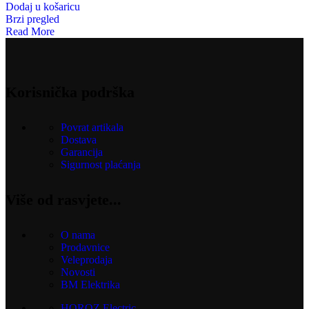
Dodaj u košaricu
Brzi pregled
Read More
Korisnička podrška
Povrat artikala
Dostava
Garancija
Sigurnost plaćanja
Više od rasvjete...
O nama
Prodavnice
Veleprodaja
Novosti
BM Elektrika
HOROZ Electric