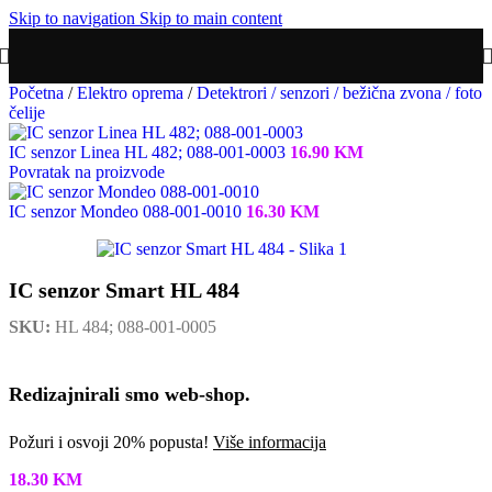
Skip to navigation
Skip to main content
Početna
/
Elektro oprema
/
Detektrori / senzori / bežična zvona / foto
čelije
IC senzor Linea HL 482; 088-001-0003
16.90
KM
Povratak na proizvode
IC senzor Mondeo 088-001-0010
16.30
KM
IC senzor Smart HL 484
SKU:
HL 484; 088-001-0005
Redizajnirali smo web-shop.
Požuri i osvoji 20% popusta!
Više informacija
18.30
KM