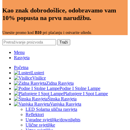
Kao znak dobrodošlice, odobravamo vam
10% popusta na prvu narudžbu.
Unesite promo kod
B10
pri plaćanju i ostvarite uštedu.
Traži
Menu
Rasvjeta
Početna
Lusteri
Visilice
Zidna Rasvjeta
Podne I Stolne Lampe
Plafonjere I Spot Lampe
Šinska Rasvjeta
Vanjska Rasvjeta
LED Solarna ulična rasvjeta
Reflektori
Ugradne svjetiljke/downlights
Ulične svjetiljke