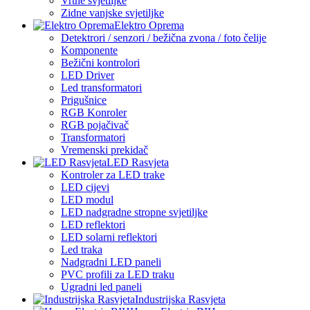
Vrtne svjetiljke
Zidne vanjske svjetiljke
Elektro Oprema
Detektrori / senzori / bežična zvona / foto čelije
Komponente
Bežični kontrolori
LED Driver
Led transformatori
Prigušnice
RGB Konroler
RGB pojačivač
Transformatori
Vremenski prekidač
LED Rasvjeta
Kontroler za LED trake
LED cijevi
LED modul
LED nadgradne stropne svjetiljke
LED reflektori
LED solarni reflektori
Led traka
Nadgradni LED paneli
PVC profili za LED traku
Ugradni led paneli
Industrijska Rasvjeta