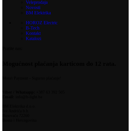
Veleprodaja
Novosti
BM Elektrika
HOROZ Electric
B-Tech
Kontakt
Katalozi
Pratite nas:
Mogućnost plaćanja karticom do 12 rata.
Monri Payment - Sigurno plaćanje!
Viber / Whatsapp:
+387 63 392 505
Email:
info@b-light.ba
BM Elektrika d.o.o.
Ive Andrića b.b.
Busovača 72260
Bosna i Hercegovina