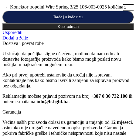
Konektor tropolni Wire Spring 3/25 106-003-0025 količina
Dodaj u košaricu
Kupi odmah
Usporediti
Dodaj u želje
Dostava i povrat robe
U slučaju da pošiljka stigne oštećena, molimo da nam odmah
dostavite fotografije proizvoda kako bismo mogli poslati novu
pošiljku u najkraćem mogućem roku.
Ako pri prvoj upotrebi ustanovite da uređaj nije ispravan,
kontaktirajte nas kako bismo izvršili zamjenu za ispravan proizvod
bez odgađanja.
Reklamaciju možete prijaviti pozivom na broj
+387 0 30 732 100
ili
putem e-maila na
info@b-light.ba
.
Garancija
Većina naših proizvoda dolazi uz garanciju u trajanju od
12 mjeseci
,
osim ako nije drugačije navedeno u opisu proizvoda. Garancija
pokriva fabričke greške i tehničke neispravnosti koje nisu nastale