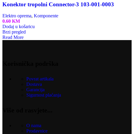
Konektor tropolni Connector-3 103-001-0003
Elektro oprema
,
Komponente
0.60
KM
Dodaj u košaricu
Brzi pregled
Read More
Korisnička podrška
Povrat artikala
Dostava
Garancija
Sigurnost plaćanja
Više od rasvjete...
O nama
Prodavnice