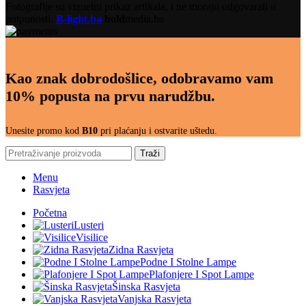
Fotografije su vizuelni prikaz artikala, i ne moraju odgovarati u
potpunosti.
B-light.ba
bold
media.ba
Kao znak dobrodošlice, odobravamo vam
10% popusta na prvu narudžbu.
Unesite promo kod
B10
pri plaćanju i ostvarite uštedu.
Traži
Menu
Rasvjeta
Početna
Lusteri
Visilice
Zidna Rasvjeta
Podne I Stolne Lampe
Plafonjere I Spot Lampe
Šinska Rasvjeta
Vanjska Rasvjeta