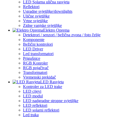
LED Solarna ulična rasvjeta
Reflektori
Ugradne svjetiljke/downlights
Ulične svjetiljke
Vrtne svjetiljke
Zidne vanjske svjetiljke
Elektro Oprema
Detektrori / senzori / bežična zvona / foto čelije
Komponente
Bežični kontrolori
LED Driver
Led transformatori
Prigušnice
RGB Konroler
RGB pojačivač
Transformatori
Vremenski prekidač
LED Rasvjeta
Kontroler za LED trake
LED cijevi
LED modul
LED nadgradne stropne svjetiljke
LED reflektori
LED solarni reflektori
Led traka