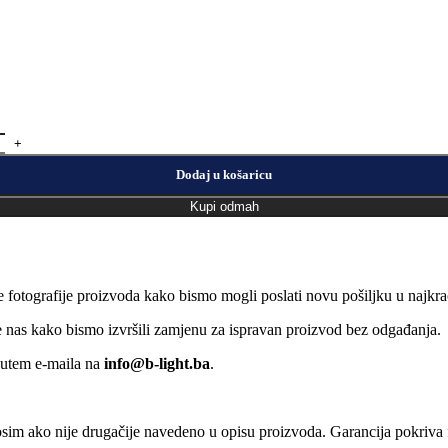
Dodaj u košaricu
Kupi odmah
e fotografije proizvoda kako bismo mogli poslati novu pošiljku u naj
jte nas kako bismo izvršili zamjenu za ispravan proizvod bez odgađanja.
putem e-maila na
info@b-light.ba
.
osim ako nije drugačije navedeno u opisu proizvoda. Garancija pokriva f