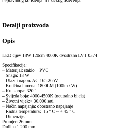
nepravilnog korištenja ili fizičkog oštećenja.
Detalji proizvoda
Opis
LED cijev 18W 120cm 4000K dvostrana LVT 0374
Specifikacija:
– Materijal: staklo + PVC
– Snaga: 18 W
– Ulazni napon: AC 165-265V
– Količina lumena: 1800LM (100lm / W)
– Kut snopa: 320 °
– Svijetla boja: 4000-4500K (neutralno bijela)
– Životni vijek:> 30.000 sati
– Način napajanja: obostrano napajanje
– Radna temperatura: -15 ° C ~ + 45 ° C
– Dimenzije:
Promjer: 26 mm
Duljina 1.200 mm