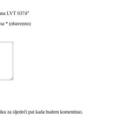
rana LVT 0374”
 sa
* (obavezno)
iku za sljedeći put kada budem komentirao.