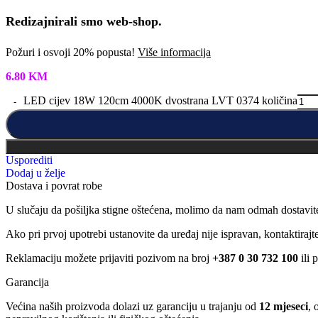
Redizajnirali smo web-shop.
Požuri i osvoji 20% popusta!
Više informacija
6.80
KM
LED cijev 18W 120cm 4000K dvostrana LVT 0374 količina
Usporediti
Dodaj u želje
Dostava i povrat robe
U slučaju da pošiljka stigne oštećena, molimo da nam odmah dostavit
Ako pri prvoj upotrebi ustanovite da uređaj nije ispravan, kontaktira
Reklamaciju možete prijaviti pozivom na broj
+387 0 30 732 100
ili 
Garancija
Većina naših proizvoda dolazi uz garanciju u trajanju od
12 mjeseci
, 