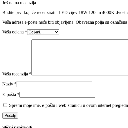
Još nema recenzija.
Budite prvi koji će recenzirati “LED cijev 18W 120cm 4000K dvost
Vaša adresa e-pošte neće biti objavljena.
Obavezna polja su označena
Vaša ocjena
*
Vaša recenzija
*
Naziv
*
E-pošta
*
Spremi moje ime, e-poštu i web-stranicu u ovom internet pregledn
Slični proizvodi