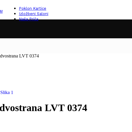
Poklon Kartice
KM
Izložbeni Saloni
Naša Priča
dvostrana LVT 0374
dvostrana LVT 0374