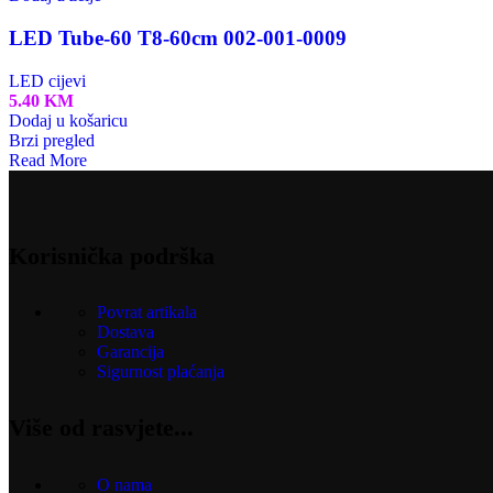
LED Tube-60 T8-60cm 002-001-0009
LED cijevi
5.40
KM
Dodaj u košaricu
Brzi pregled
Read More
Korisnička podrška
Povrat artikala
Dostava
Garancija
Sigurnost plaćanja
Više od rasvjete...
O nama