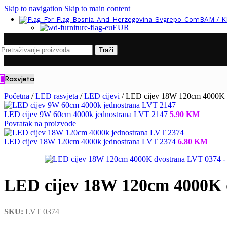
Skip to navigation
Skip to main content
BAM / 
EUR
Traži
Rasvjeta
Početna
/
LED rasvjeta
/
LED cijevi
/
LED cijev 18W 120cm 4000K 
LED cijev 9W 60cm 4000k jednostrana LVT 2147
5.90
KM
Povratak na proizvode
LED cijev 18W 120cm 4000k jednostrana LVT 2374
6.80
KM
LED cijev 18W 120cm 4000K 
SKU:
LVT 0374