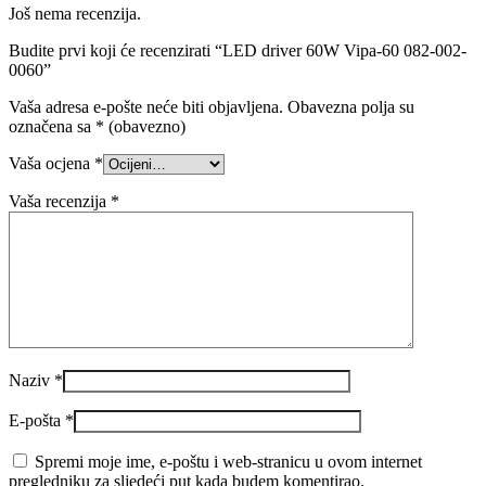
Još nema recenzija.
Budite prvi koji će recenzirati “LED driver 60W Vipa-60 082-002-
0060”
Vaša adresa e-pošte neće biti objavljena.
Obavezna polja su
označena sa
* (obavezno)
Vaša ocjena
*
Vaša recenzija
*
Naziv
*
E-pošta
*
Spremi moje ime, e-poštu i web-stranicu u ovom internet
pregledniku za sljedeći put kada budem komentirao.