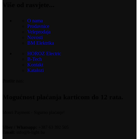
Više od rasvjete...
O nama
Prodavnice
Veleprodaja
Novosti
BM Elektrika
HOROZ Electric
B-Tech
Kontakt
Katalozi
Pratite nas:
Mogućnost plaćanja karticom do 12 rata.
Monri Payment - Sigurno plaćanje!
Viber / Whatsapp:
+387 63 392 505
Email:
info@b-light.ba