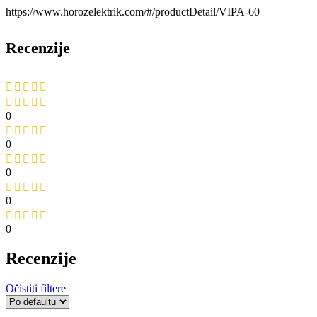
https://www.horozelektrik.com/#/productDetail/VIPA-60
Recenzije
0
0
0
0
0
Recenzije
Očistiti filtere