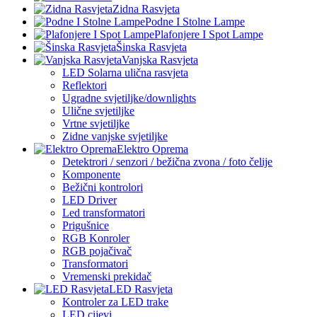
Zidna Rasvjeta
Podne I Stolne Lampe
Plafonjere I Spot Lampe
Šinska Rasvjeta
Vanjska Rasvjeta
LED Solarna ulična rasvjeta
Reflektori
Ugradne svjetiljke/downlights
Ulične svjetiljke
Vrtne svjetiljke
Zidne vanjske svjetiljke
Elektro Oprema
Detektrori / senzori / bežična zvona / foto čelije
Komponente
Bežični kontrolori
LED Driver
Led transformatori
Prigušnice
RGB Konroler
RGB pojačivač
Transformatori
Vremenski prekidač
LED Rasvjeta
Kontroler za LED trake
LED cijevi