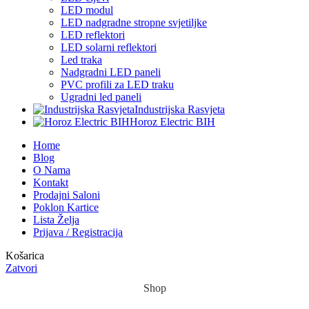
LED modul
LED nadgradne stropne svjetiljke
LED reflektori
LED solarni reflektori
Led traka
Nadgradni LED paneli
PVC profili za LED traku
Ugradni led paneli
Industrijska Rasvjeta
Horoz Electric BIH
Home
Blog
O Nama
Kontakt
Prodajni Saloni
Poklon Kartice
Lista Želja
Prijava / Registracija
Košarica
Zatvori
Shop