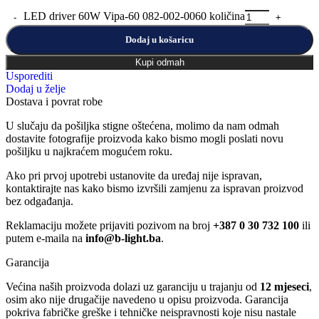
LED driver 60W Vipa-60 082-002-0060 količina
Dodaj u košaricu
Kupi odmah
Usporediti
Dodaj u želje
Dostava i povrat robe
U slučaju da pošiljka stigne oštećena, molimo da nam odmah
dostavite fotografije proizvoda kako bismo mogli poslati novu
pošiljku u najkraćem mogućem roku.
Ako pri prvoj upotrebi ustanovite da uređaj nije ispravan,
kontaktirajte nas kako bismo izvršili zamjenu za ispravan proizvod
bez odgađanja.
Reklamaciju možete prijaviti pozivom na broj
+387 0 30 732 100
ili
putem e-maila na
info@b-light.ba
.
Garancija
Većina naših proizvoda dolazi uz garanciju u trajanju od
12 mjeseci
,
osim ako nije drugačije navedeno u opisu proizvoda. Garancija
pokriva fabričke greške i tehničke neispravnosti koje nisu nastale