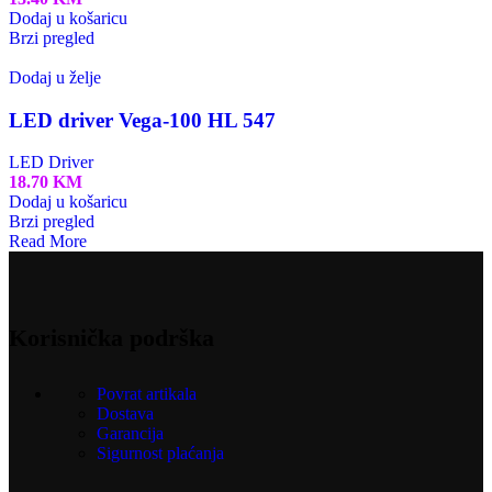
Dodaj u košaricu
Brzi pregled
Dodaj u želje
LED driver Vega-100 HL 547
LED Driver
18.70
KM
Dodaj u košaricu
Brzi pregled
Read More
Korisnička podrška
Povrat artikala
Dostava
Garancija
Sigurnost plaćanja