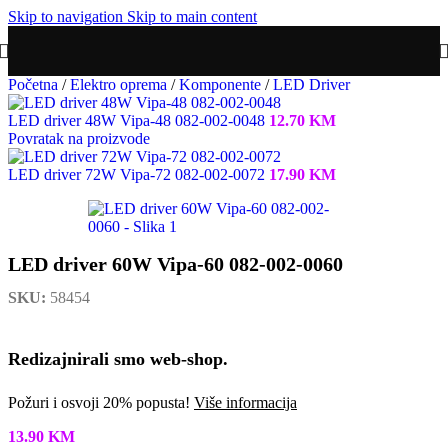
Skip to navigation
Skip to main content
Početna
/
Elektro oprema
/
Komponente
/
LED Driver
LED driver 48W Vipa-48 082-002-0048
12.70
KM
Povratak na proizvode
LED driver 72W Vipa-72 082-002-0072
17.90
KM
LED driver 60W Vipa-60 082-002-0060
SKU:
58454
Redizajnirali smo web-shop.
Požuri i osvoji 20% popusta!
Više informacija
13.90
KM