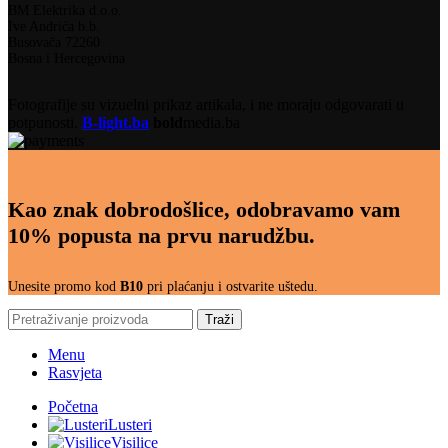
BM Elektrika d.o.o.
Ive Andrića b.b.
Busovača 72260
Bosna i Hercegovina
Fotografije su vizuelni prikaz artikala, i ne moraju odgovarati u
potpunosti.
B-light.ba
bold
media.ba
Kao znak dobrodošlice, odobravamo vam
10% popusta na prvu narudžbu.
Unesite promo kod
B10
pri plaćanju i ostvarite uštedu.
Traži
Menu
Rasvjeta
Početna
Lusteri
Visilice