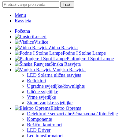
Traži
Menu
Rasvjeta
Početna
Lusteri
Visilice
Zidna Rasvjeta
Podne I Stolne Lampe
Plafonjere I Spot Lampe
Šinska Rasvjeta
Vanjska Rasvjeta
LED Solarna ulična rasvjeta
Reflektori
Ugradne svjetiljke/downlights
Ulične svjetiljke
Vrtne svjetiljke
Zidne vanjske svjetiljke
Elektro Oprema
Detektrori / senzori / bežična zvona / foto čelije
Komponente
Bežični kontrolori
LED Driver
Led transformatori