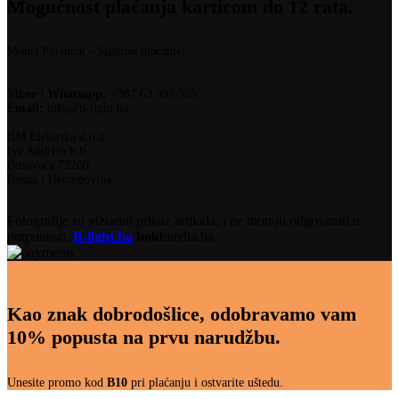
Mogućnost plaćanja karticom do 12 rata.
Monri Payment - Sigurno plaćanje!
Viber / Whatsapp:
+387 63 392 505
Email:
info@b-light.ba
BM Elektrika d.o.o.
Ive Andrića b.b.
Busovača 72260
Bosna i Hercegovina
Fotografije su vizuelni prikaz artikala, i ne moraju odgovarati u
potpunosti.
B-light.ba
bold
media.ba
Kao znak dobrodošlice, odobravamo vam
10% popusta na prvu narudžbu.
Unesite promo kod
B10
pri plaćanju i ostvarite uštedu.