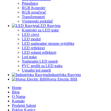
Prigušnice
RGB Konroler
RGB pojačivač
Transformatori
Vremenski prekidač
LED Rasvjeta
Kontroler za LED trake
LED cijevi
LED modul
LED nadgradne stropne svjetiljke
LED reflektori
LED solarni reflektori
Led traka
Nadgradni LED paneli
PVC profili za LED traku
Ugradni led paneli
Industrijska Rasvjeta
Horoz Electric BIH
Home
Blog
O Nama
Kontakt
Prodajni Saloni
Poklon Kartice