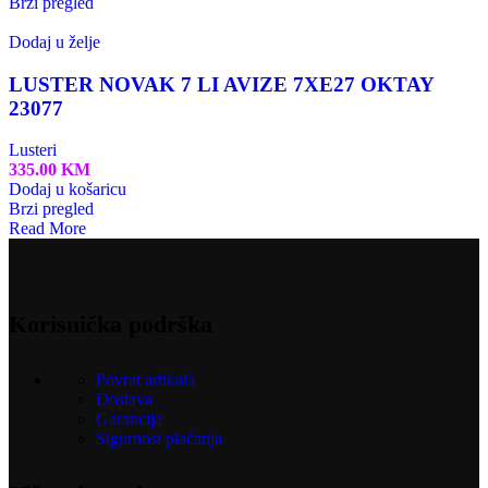
Brzi pregled
Dodaj u želje
LUSTER NOVAK 7 LI AVIZE 7XE27 OKTAY
23077
Lusteri
335.00
KM
Dodaj u košaricu
Brzi pregled
Read More
Korisnička podrška
Povrat artikala
Dostava
Garancija
Sigurnost plaćanja