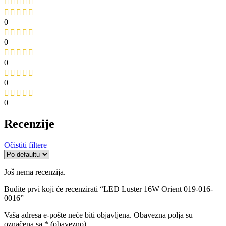
0
0
0
0
0
Recenzije
Očistiti filtere
Još nema recenzija.
Budite prvi koji će recenzirati “LED Luster 16W Orient 019-016-
0016”
Vaša adresa e-pošte neće biti objavljena.
Obavezna polja su
označena sa
* (obavezno)