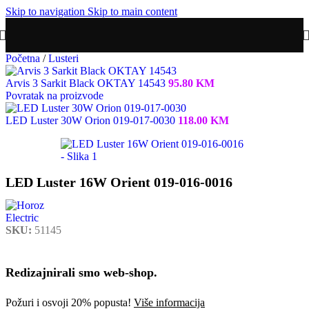
Skip to navigation
Skip to main content
Početna
/
Lusteri
Arvis 3 Sarkit Black OKTAY 14543
95.80
KM
Povratak na proizvode
LED Luster 30W Orion 019-017-0030
118.00
KM
LED Luster 16W Orient 019-016-0016
SKU:
51145
Redizajnirali smo web-shop.
Požuri i osvoji 20% popusta!
Više informacija