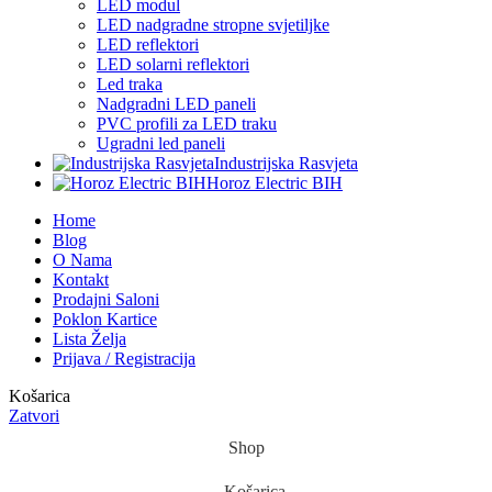
LED modul
LED nadgradne stropne svjetiljke
LED reflektori
LED solarni reflektori
Led traka
Nadgradni LED paneli
PVC profili za LED traku
Ugradni led paneli
Industrijska Rasvjeta
Horoz Electric BIH
Home
Blog
O Nama
Kontakt
Prodajni Saloni
Poklon Kartice
Lista Želja
Prijava / Registracija
Košarica
Zatvori
Shop
Košarica