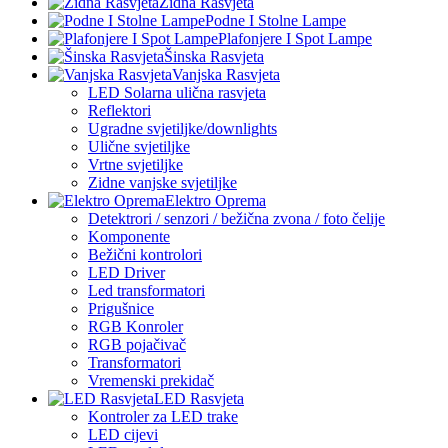
Zidna Rasvjeta
Podne I Stolne Lampe
Plafonjere I Spot Lampe
Šinska Rasvjeta
Vanjska Rasvjeta
LED Solarna ulična rasvjeta
Reflektori
Ugradne svjetiljke/downlights
Ulične svjetiljke
Vrtne svjetiljke
Zidne vanjske svjetiljke
Elektro Oprema
Detektrori / senzori / bežična zvona / foto čelije
Komponente
Bežični kontrolori
LED Driver
Led transformatori
Prigušnice
RGB Konroler
RGB pojačivač
Transformatori
Vremenski prekidač
LED Rasvjeta
Kontroler za LED trake
LED cijevi