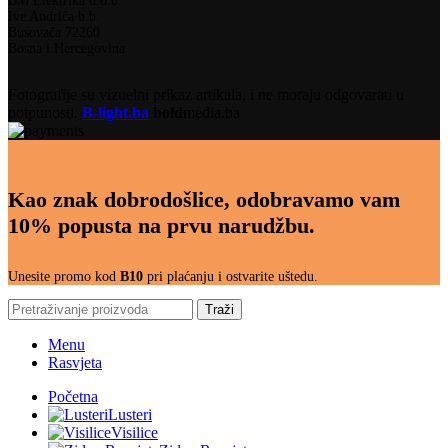
BM Elektrika d.o.o.
Ive Andrića b.b.
Busovača 72260
Bosna i Hercegovina
Fotografije su vizuelni prikaz artikala, i ne moraju odgovarati u
potpunosti.
B-light.ba
bold
media.ba
Kao znak dobrodošlice, odobravamo vam
10% popusta na prvu narudžbu.
Unesite promo kod
B10
pri plaćanju i ostvarite uštedu.
Traži
Menu
Rasvjeta
Početna
Lusteri
Visilice