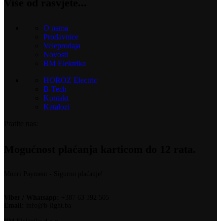
Više od rasvjete...
O nama
Prodavnice
Veleprodaja
Novosti
BM Elektrika
HOROZ Electric
B-Tech
Kontakt
Katalozi
Pratite nas:
Mogućnost plaćanja karticom do 12 rata.
Monri Payment - Sigurno plaćanje!
Viber / Whatsapp:
+387 63 392 505
Email:
info@b-light.ba