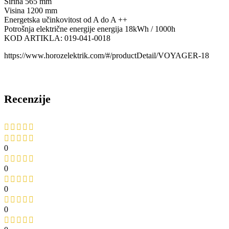
Širina 565 mm
Visina 1200 mm
Energetska učinkovitost od A do A ++
Potrošnja električne energije energija 18kWh / 1000h
KOD ARTIKLA: 019-041-0018
https://www.horozelektrik.com/#/productDetail/VOYAGER-18
Recenzije
0
0
0
0