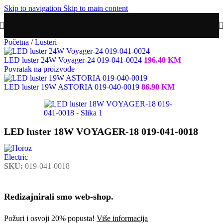
Skip to navigation
Skip to main content
Početna
/
Lusteri
LED luster 24W Voyager-24 019-041-0024
196.40
KM
Povratak na proizvode
LED luster 19W ASTORIA 019-040-0019
86.90
KM
LED luster 18W VOYAGER-18 019-041-0018
SKU:
019-041-0018
Redizajnirali smo web-shop.
Požuri i osvoji 20% popusta!
Više informacija