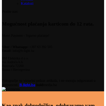
Katalozi
Pratite nas:
Mogućnost plaćanja karticom do 12 rata.
Monri Payment - Sigurno plaćanje!
Viber / Whatsapp:
+387 63 392 505
Email:
info@b-light.ba
BM Elektrika d.o.o.
Ive Andrića b.b.
Busovača 72260
Bosna i Hercegovina
Fotografije su vizuelni prikaz artikala, i ne moraju odgovarati u
potpunosti.
B-light.ba
bold
media.ba
Kao znak dobrodošlice, odobravamo vam