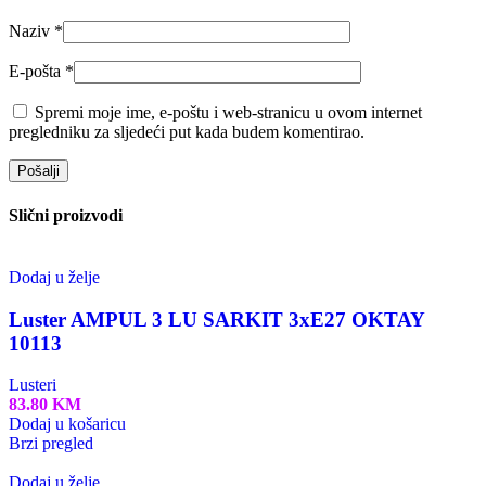
Naziv
*
E-pošta
*
Spremi moje ime, e-poštu i web-stranicu u ovom internet
pregledniku za sljedeći put kada budem komentirao.
Slični proizvodi
Dodaj u želje
Luster AMPUL 3 LU SARKIT 3xE27 OKTAY
10113
Lusteri
83.80
KM
Dodaj u košaricu
Brzi pregled
Dodaj u želje