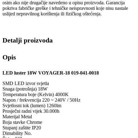
osim ako nije drugačije navedeno u opisu proizvoda. Garancija
pokriva fabričke greške i tehničke neispravnosti koje nisu nastale
uslijed nepravilnog korištenja ili fizičkog oštećenja.
Detalji proizvoda
Opis
LED luster 18W VOYAGER-18 019-041-0018
SMD LED izvor svjetla
Snaga (potrošnja) 18W
Temperatura boje (Kelvin) 4000K
Napon / frekvencija 220 ~ 240V / 50Hz
Svjetlosni tok (lumen) 1260lm
Prosječni radni vijek 30.000h
Materijal Metal
Boja stavke Chrome
Stupanj zaštite IP20
Dimability No.