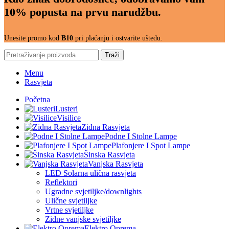
10% popusta na prvu narudžbu.
Unesite promo kod
B10
pri plaćanju i ostvarite uštedu.
Traži
Menu
Rasvjeta
Početna
Lusteri
Visilice
Zidna Rasvjeta
Podne I Stolne Lampe
Plafonjere I Spot Lampe
Šinska Rasvjeta
Vanjska Rasvjeta
LED Solarna ulična rasvjeta
Reflektori
Ugradne svjetiljke/downlights
Ulične svjetiljke
Vrtne svjetiljke
Zidne vanjske svjetiljke
Elektro Oprema