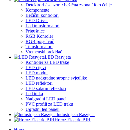
Detektrori / senzori / bežična zvona / foto čelije
Komponente
Bežični kontrolori
LED Driver
Led transformatori
Prigušnice
RGB Konroler
RGB pojačivač
Transformatori
Vremenski prekidač
LED Rasvjeta
Kontroler za LED trake
LED cijevi
LED modul
LED nadgradne stropne svjetiljke
LED reflektori
LED solarni reflektori
Led traka
Nadgradni LED paneli
PVC profili za LED traku
Ugradni led paneli
Industrijska Rasvjeta
Horoz Electric BIH
Home