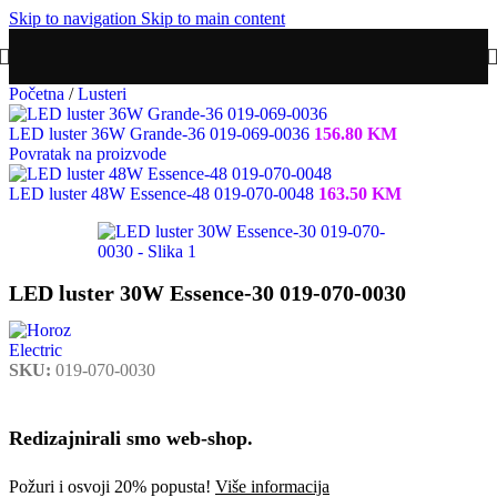
Skip to navigation
Skip to main content
Početna
/
Lusteri
LED luster 36W Grande-36 019-069-0036
156.80
KM
Povratak na proizvode
LED luster 48W Essence-48 019-070-0048
163.50
KM
LED luster 30W Essence-30 019-070-0030
SKU:
019-070-0030
Redizajnirali smo web-shop.
Požuri i osvoji 20% popusta!
Više informacija