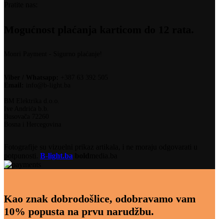
Pratite nas:
Mogućnost plaćanja karticom do 12 rata.
Monri Payment - Sigurno plaćanje!
Viber / Whatsapp:
+387 63 392 505
Email:
info@b-light.ba
BM Elektrika d.o.o.
Ive Andrića b.b.
Busovača 72260
Bosna i Hercegovina
Fotografije su vizuelni prikaz artikala, i ne moraju odgovarati u
potpunosti.
B-light.ba
bold
media.ba
Kao znak dobrodošlice, odobravamo vam
10% popusta na prvu narudžbu.