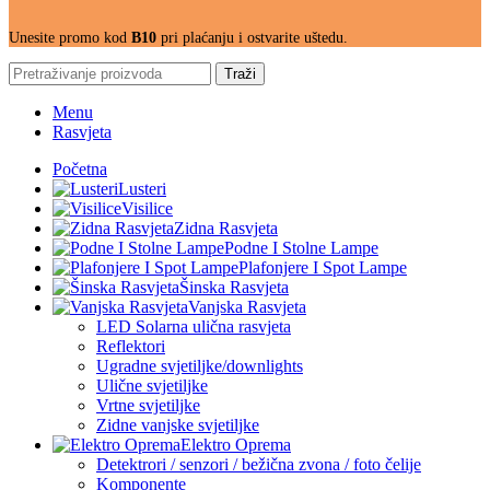
Unesite promo kod
B10
pri plaćanju i ostvarite uštedu.
Traži
Menu
Rasvjeta
Početna
Lusteri
Visilice
Zidna Rasvjeta
Podne I Stolne Lampe
Plafonjere I Spot Lampe
Šinska Rasvjeta
Vanjska Rasvjeta
LED Solarna ulična rasvjeta
Reflektori
Ugradne svjetiljke/downlights
Ulične svjetiljke
Vrtne svjetiljke
Zidne vanjske svjetiljke
Elektro Oprema
Detektrori / senzori / bežična zvona / foto čelije
Komponente