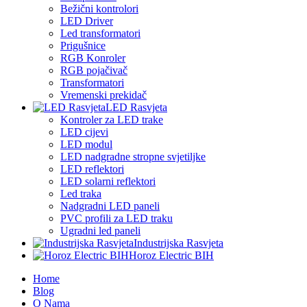
Bežični kontrolori
LED Driver
Led transformatori
Prigušnice
RGB Konroler
RGB pojačivač
Transformatori
Vremenski prekidač
LED Rasvjeta
Kontroler za LED trake
LED cijevi
LED modul
LED nadgradne stropne svjetiljke
LED reflektori
LED solarni reflektori
Led traka
Nadgradni LED paneli
PVC profili za LED traku
Ugradni led paneli
Industrijska Rasvjeta
Horoz Electric BIH
Home
Blog
O Nama