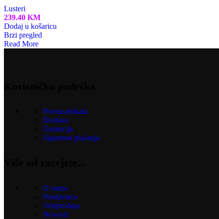
Lusteri
239.40
KM
Dodaj u košaricu
Brzi pregled
Read More
Korisnička podrška
Povrat artikala
Dostava
Garancija
Sigurnost plaćanja
Više od rasvjete...
O nama
Prodavnice
Veleprodaja
Novosti