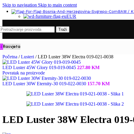
Skip to navigation
Skip to main content
BAM / 
EUR
Traži
Rasvjeta
Početna
/
Lusteri
/
LED Luster 38W Electra 019-021-0038
LED Luster 45W Glory 019-019-0045
227.80
KM
Povratak na proizvode
LED Luster 30W Eternity-30 019-022-0030
157.70
KM
LED Luster 38W Electra 019-