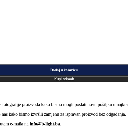
Dodaj u košaricu
Kupi odmah
e fotografije proizvoda kako bismo mogli poslati novu pošiljku u naj
jte nas kako bismo izvršili zamjenu za ispravan proizvod bez odgađanja.
putem e-maila na
info@b-light.ba
.