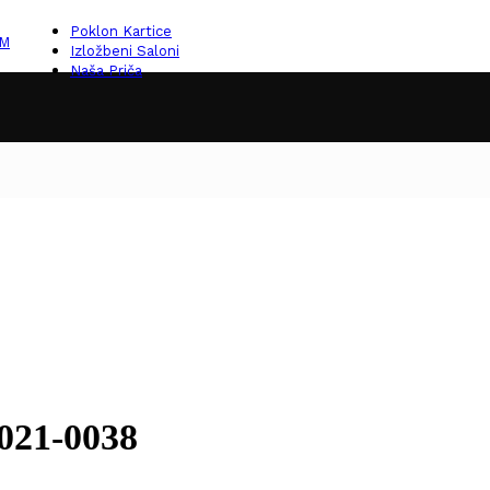
Poklon Kartice
KM
Izložbeni Saloni
Naša Priča
021-0038