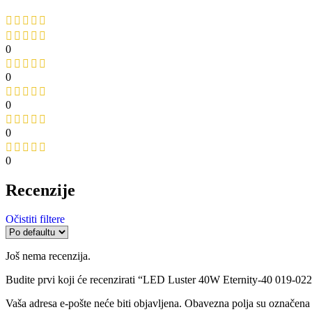
0
0
0
0
0
Recenzije
Očistiti filtere
Još nema recenzija.
Budite prvi koji će recenzirati “LED Luster 40W Eternity-40 019-02
Vaša adresa e-pošte neće biti objavljena.
Obavezna polja su označena