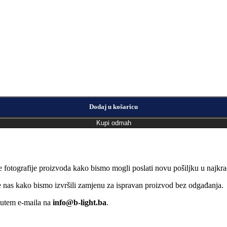
Dodaj u košaricu
Kupi odmah
e fotografije proizvoda kako bismo mogli poslati novu pošiljku u naj
jte nas kako bismo izvršili zamjenu za ispravan proizvod bez odgađanja.
putem e-maila na
info@b-light.ba
.