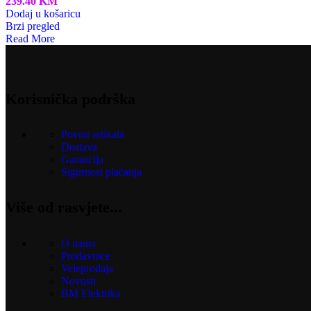
239.40
KM
Dodaj u košaricu
Brzi pregled
Read More
Korisnička podrška
Povrat artikala
Dostava
Garancija
Sigurnost plaćanja
Više od rasvjete...
O nama
Prodavnice
Veleprodaja
Novosti
BM Elektrika