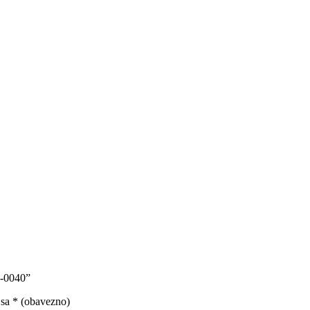
2-0040”
 sa
* (obavezno)