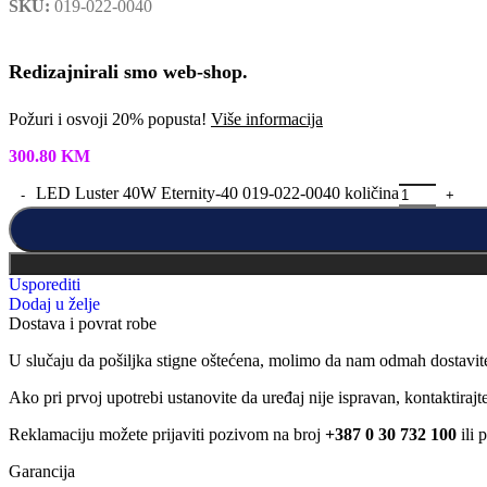
SKU:
019-022-0040
Redizajnirali smo web-shop.
Požuri i osvoji 20% popusta!
Više informacija
300.80
KM
LED Luster 40W Eternity-40 019-022-0040 količina
Usporediti
Dodaj u želje
Dostava i povrat robe
U slučaju da pošiljka stigne oštećena, molimo da nam odmah dostavit
Ako pri prvoj upotrebi ustanovite da uređaj nije ispravan, kontaktira
Reklamaciju možete prijaviti pozivom na broj
+387 0 30 732 100
ili 
Garancija