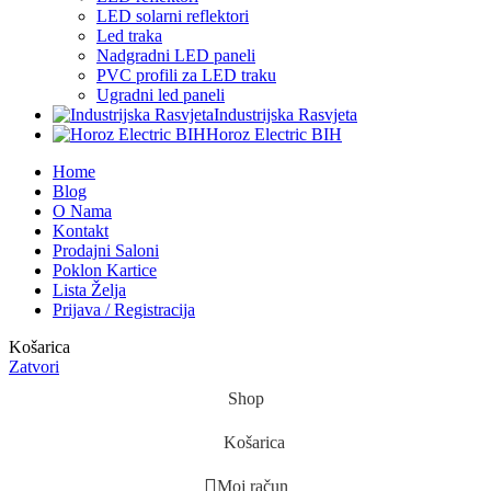
LED solarni reflektori
Led traka
Nadgradni LED paneli
PVC profili za LED traku
Ugradni led paneli
Industrijska Rasvjeta
Horoz Electric BIH
Home
Blog
O Nama
Kontakt
Prodajni Saloni
Poklon Kartice
Lista Želja
Prijava / Registracija
Košarica
Zatvori
Shop
Košarica
Moj račun