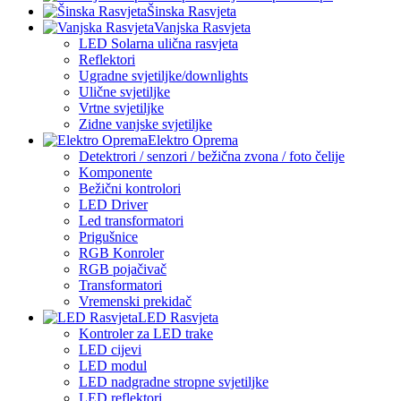
Šinska Rasvjeta
Vanjska Rasvjeta
LED Solarna ulična rasvjeta
Reflektori
Ugradne svjetiljke/downlights
Ulične svjetiljke
Vrtne svjetiljke
Zidne vanjske svjetiljke
Elektro Oprema
Detektrori / senzori / bežična zvona / foto čelije
Komponente
Bežični kontrolori
LED Driver
Led transformatori
Prigušnice
RGB Konroler
RGB pojačivač
Transformatori
Vremenski prekidač
LED Rasvjeta
Kontroler za LED trake
LED cijevi
LED modul
LED nadgradne stropne svjetiljke
LED reflektori