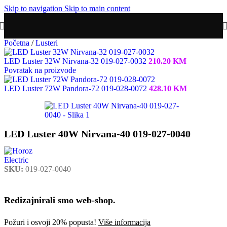
Skip to navigation
Skip to main content
Početna
/
Lusteri
LED Luster 32W Nirvana-32 019-027-0032
210.20
KM
Povratak na proizvode
LED Luster 72W Pandora-72 019-028-0072
428.10
KM
LED Luster 40W Nirvana-40 019-027-0040
SKU:
019-027-0040
Redizajnirali smo web-shop.
Požuri i osvoji 20% popusta!
Više informacija