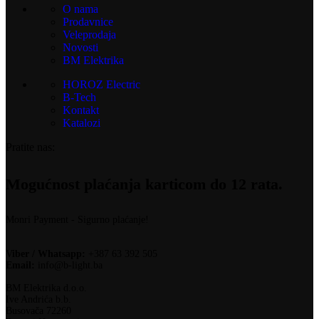
O nama
Prodavnice
Veleprodaja
Novosti
BM Elektrika
HOROZ Electric
B-Tech
Kontakt
Katalozi
Pratite nas:
Mogućnost plaćanja karticom do 12 rata.
Monri Payment - Sigurno plaćanje!
Viber / Whatsapp:
+387 63 392 505
Email:
info@b-light.ba
BM Elektrika d.o.o.
Ive Andrića b.b.
Busovača 72260