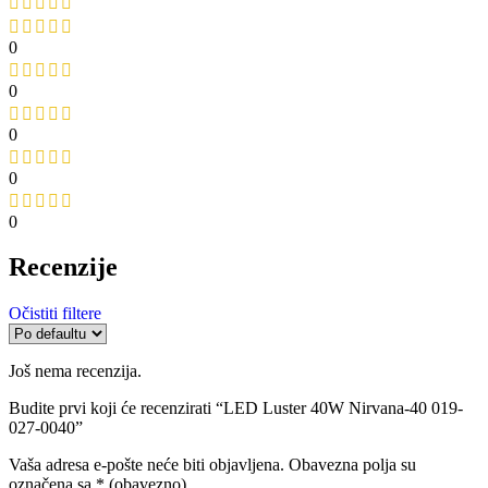
0
0
0
0
0
Recenzije
Očistiti filtere
Još nema recenzija.
Budite prvi koji će recenzirati “LED Luster 40W Nirvana-40 019-
027-0040”
Vaša adresa e-pošte neće biti objavljena.
Obavezna polja su
označena sa
* (obavezno)