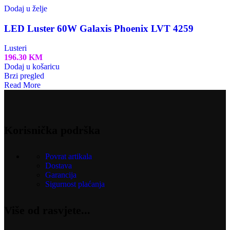
Dodaj u želje
LED Luster 60W Galaxis Phoenix LVT 4259
Lusteri
196.30
KM
Dodaj u košaricu
Brzi pregled
Read More
Korisnička podrška
Povrat artikala
Dostava
Garancija
Sigurnost plaćanja
Više od rasvjete...