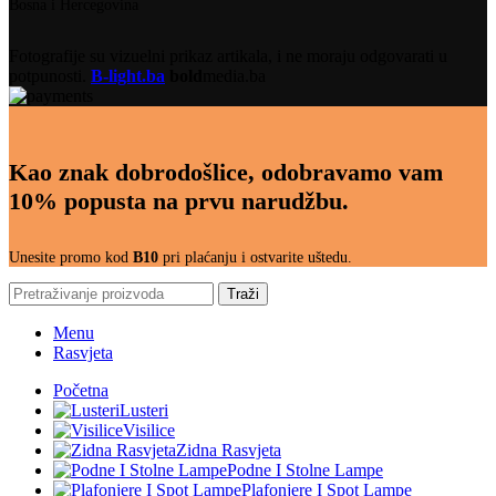
Bosna i Hercegovina
Fotografije su vizuelni prikaz artikala, i ne moraju odgovarati u
potpunosti.
B-light.ba
bold
media.ba
Kao znak dobrodošlice, odobravamo vam
10% popusta na prvu narudžbu.
Unesite promo kod
B10
pri plaćanju i ostvarite uštedu.
Traži
Menu
Rasvjeta
Početna
Lusteri
Visilice
Zidna Rasvjeta
Podne I Stolne Lampe
Plafonjere I Spot Lampe