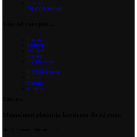
Garancija
Sigurnost plaćanja
Više od rasvjete...
O nama
Prodavnice
Veleprodaja
Novosti
BM Elektrika
HOROZ Electric
B-Tech
Kontakt
Katalozi
Pratite nas:
Mogućnost plaćanja karticom do 12 rata.
Monri Payment - Sigurno plaćanje!