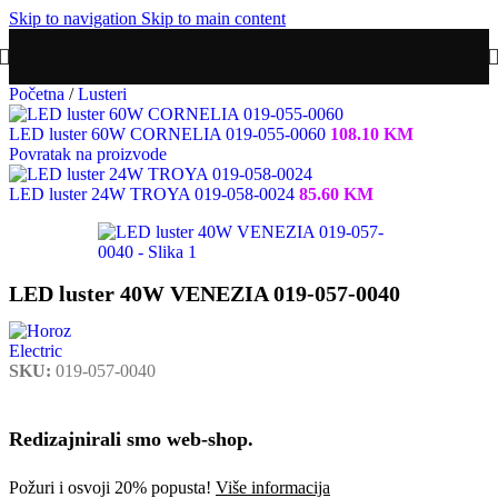
Skip to navigation
Skip to main content
Početna
/
Lusteri
LED luster 60W CORNELIA 019-055-0060
108.10
KM
Povratak na proizvode
LED luster 24W TROYA 019-058-0024
85.60
KM
LED luster 40W VENEZIA 019-057-0040
SKU:
019-057-0040
Redizajnirali smo web-shop.
Požuri i osvoji 20% popusta!
Više informacija