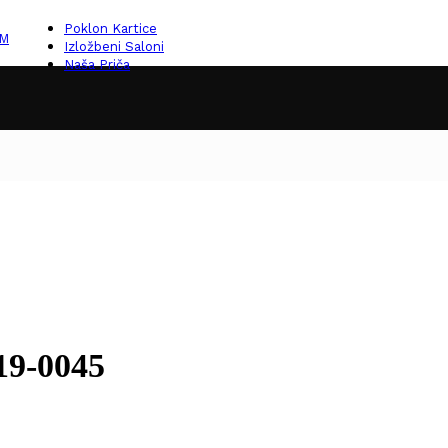
Poklon Kartice
KM
Izložbeni Saloni
Naša Priča
19-0045