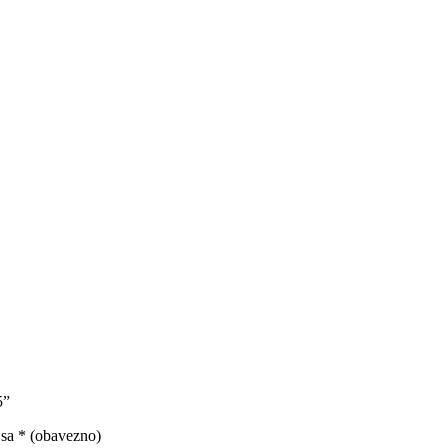
5”
 sa
* (obavezno)