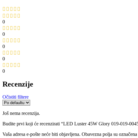
0
0
0
0
0
Recenzije
Očistiti filtere
Još nema recenzija.
Budite prvi koji će recenzirati “LED Luster 45W Glory 019-019-004
Vaša adresa e-pošte neće biti objavljena.
Obavezna polja su označena