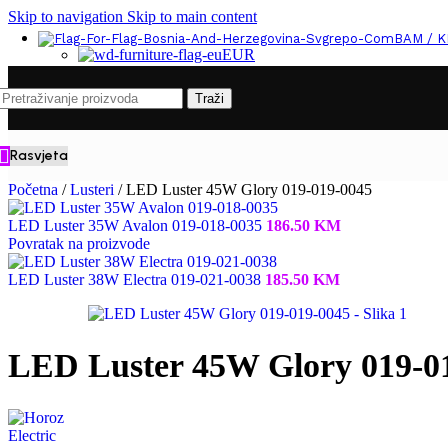
Skip to navigation
Skip to main content
BAM / 
EUR
Traži
Rasvjeta
Početna
/
Lusteri
/
LED Luster 45W Glory 019-019-0045
LED Luster 35W Avalon 019-018-0035
186.50
KM
Povratak na proizvode
LED Luster 38W Electra 019-021-0038
185.50
KM
LED Luster 45W Glory 019-0