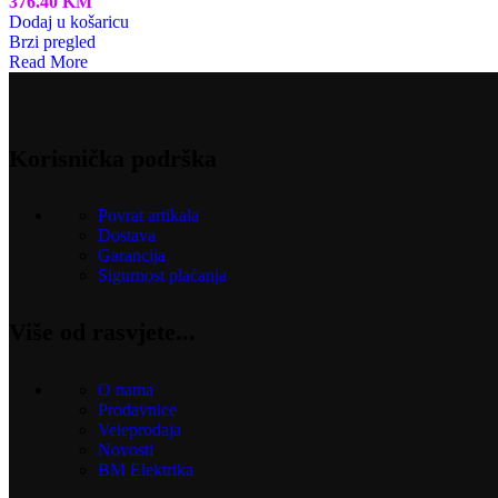
376.40
KM
Dodaj u košaricu
Brzi pregled
Read More
Korisnička podrška
Povrat artikala
Dostava
Garancija
Sigurnost plaćanja
Više od rasvjete...
O nama
Prodavnice
Veleprodaja
Novosti
BM Elektrika