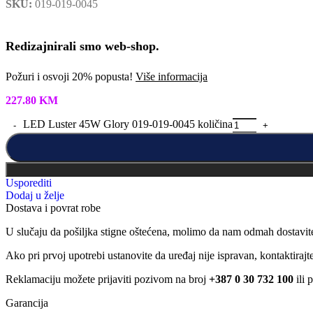
SKU:
019-019-0045
Redizajnirali smo web-shop.
Požuri i osvoji 20% popusta!
Više informacija
227.80
KM
LED Luster 45W Glory 019-019-0045 količina
Usporediti
Dodaj u želje
Dostava i povrat robe
U slučaju da pošiljka stigne oštećena, molimo da nam odmah dostavit
Ako pri prvoj upotrebi ustanovite da uređaj nije ispravan, kontaktira
Reklamaciju možete prijaviti pozivom na broj
+387 0 30 732 100
ili 
Garancija