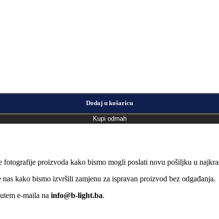
Dodaj u košaricu
Kupi odmah
e fotografije proizvoda kako bismo mogli poslati novu pošiljku u naj
jte nas kako bismo izvršili zamjenu za ispravan proizvod bez odgađanja.
putem e-maila na
info@b-light.ba
.