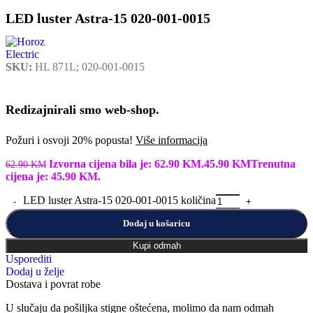
LED luster Astra-15 020-001-0015
SKU:
HL 871L; 020-001-0015
Redizajnirali smo web-shop.
Požuri i osvoji 20% popusta!
Više informacija
Izvorna cijena bila je: 62.90 KM.
45.90
KM
Trenutna
62.90
KM
cijena je: 45.90 KM.
LED luster Astra-15 020-001-0015 količina
Dodaj u košaricu
Kupi odmah
Usporediti
Dodaj u želje
Dostava i povrat robe
U slučaju da pošiljka stigne oštećena, molimo da nam odmah