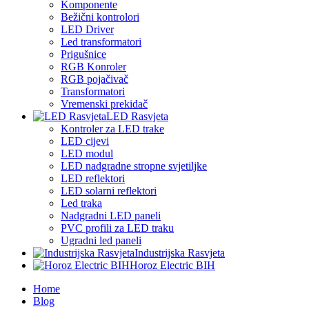
Komponente
Bežični kontrolori
LED Driver
Led transformatori
Prigušnice
RGB Konroler
RGB pojačivač
Transformatori
Vremenski prekidač
LED Rasvjeta
Kontroler za LED trake
LED cijevi
LED modul
LED nadgradne stropne svjetiljke
LED reflektori
LED solarni reflektori
Led traka
Nadgradni LED paneli
PVC profili za LED traku
Ugradni led paneli
Industrijska Rasvjeta
Horoz Electric BIH
Home
Blog