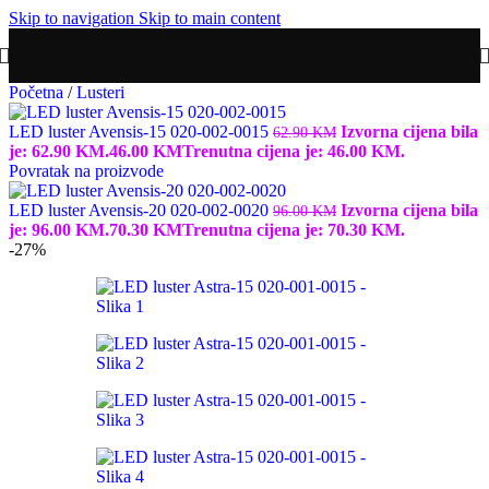
Skip to navigation
Skip to main content
Početna
/
Lusteri
LED luster Avensis-15 020-002-0015
Izvorna cijena bila
62.90
KM
je: 62.90 KM.
46.00
KM
Trenutna cijena je: 46.00 KM.
Povratak na proizvode
LED luster Avensis-20 020-002-0020
Izvorna cijena bila
96.00
KM
je: 96.00 KM.
70.30
KM
Trenutna cijena je: 70.30 KM.
-27%