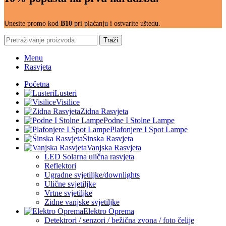
Unesite promo kod
B10
pri plaćanju i ostvarite uštedu.
Traži
Menu
Rasvjeta
Početna
Lusteri
Visilice
Zidna Rasvjeta
Podne I Stolne Lampe
Plafonjere I Spot Lampe
Šinska Rasvjeta
Vanjska Rasvjeta
LED Solarna ulična rasvjeta
Reflektori
Ugradne svjetiljke/downlights
Ulične svjetiljke
Vrtne svjetiljke
Zidne vanjske svjetiljke
Elektro Oprema
Detektrori / senzori / bežična zvona / foto čelije