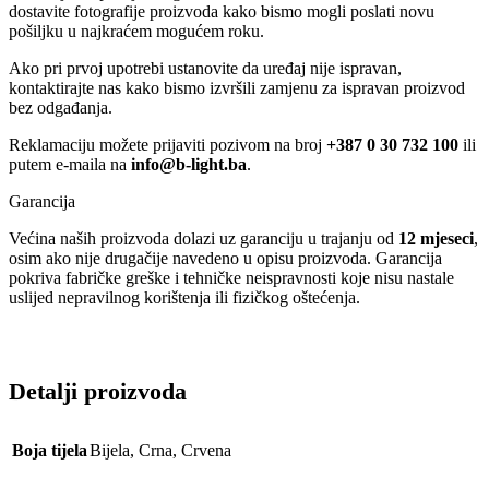
dostavite fotografije proizvoda kako bismo mogli poslati novu
pošiljku u najkraćem mogućem roku.
Ako pri prvoj upotrebi ustanovite da uređaj nije ispravan,
kontaktirajte nas kako bismo izvršili zamjenu za ispravan proizvod
bez odgađanja.
Reklamaciju možete prijaviti pozivom na broj
+387 0 30 732 100
ili
putem e-maila na
info@b-light.ba
.
Garancija
Većina naših proizvoda dolazi uz garanciju u trajanju od
12 mjeseci
,
osim ako nije drugačije navedeno u opisu proizvoda. Garancija
pokriva fabričke greške i tehničke neispravnosti koje nisu nastale
uslijed nepravilnog korištenja ili fizičkog oštećenja.
Detalji proizvoda
Boja tijela
Bijela
,
Crna
,
Crvena