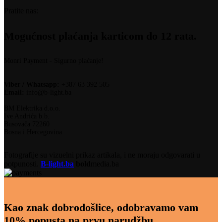
Pratite nas:
Mogućnost plaćanja karticom do 12 rata.
Monri Payment - Sigurno plaćanje!
Viber / Whatsapp:
+387 63 392 505
Email:
info@b-light.ba
BM Elektrika d.o.o.
Ive Andrića b.b.
Busovača 72260
Bosna i Hercegovina
Fotografije su vizuelni prikaz artikala, i ne moraju odgovarati u
potpunosti.
B-light.ba
bold
media.ba
Kao znak dobrodošlice, odobravamo vam
10% popusta na prvu narudžbu.