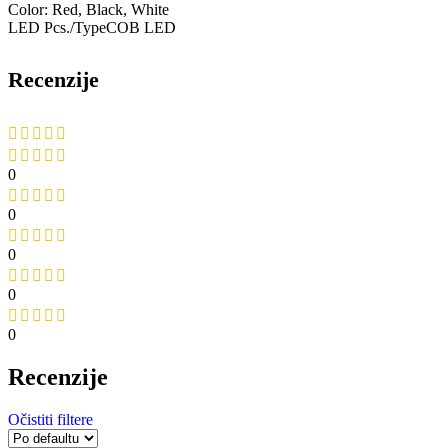
Color: Red, Black, White
LED Pcs./TypeCOB LED
Recenzije
0
0
0
0
0
Recenzije
Očistiti filtere