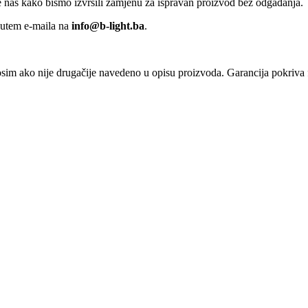
jte nas kako bismo izvršili zamjenu za ispravan proizvod bez odgađanja.
putem e-maila na
info@b-light.ba
.
osim ako nije drugačije navedeno u opisu proizvoda. Garancija pokriva f