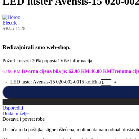
LED luster Avensis-15 020-00
SKU:
1528
Redizajnirali smo web-shop.
Požuri i osvoji 20% popusta!
Više informacija
Izvorna cijena bila je: 62.90 KM.
46.00
KM
Trenutna cij
62.90
KM
LED luster Avensis-15 020-002-0015 količina
Usporediti
Dodaj u želje
Dostava i povrat robe
U slučaju da pošiljka stigne oštećena, molimo da nam odmah dostavit