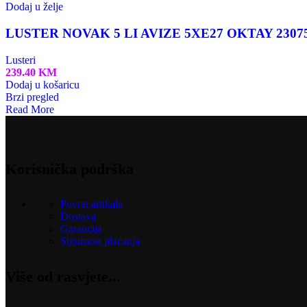
Dodaj u želje
LUSTER NOVAK 5 LI AVIZE 5XE27 OKTAY 2307
Lusteri
239.40
KM
Dodaj u košaricu
Brzi pregled
Read More
Korisnička podrška
Povrat artikala
Dostava
Garancija
Sigurnost plaćanja
Više od rasvjete...