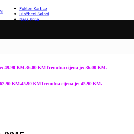
Poklon Kartice
KM
Izložbeni Saloni
Naša Priča
je: 49.90 KM.
36.00
KM
Trenutna cijena je: 36.00 KM.
: 62.90 KM.
45.90
KM
Trenutna cijena je: 45.90 KM.