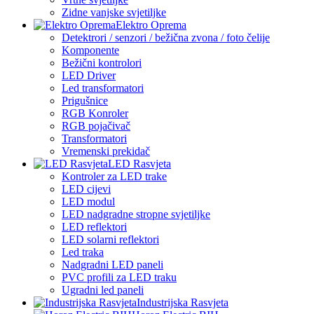
Zidne vanjske svjetiljke
Elektro Oprema
Detektrori / senzori / bežična zvona / foto čelije
Komponente
Bežični kontrolori
LED Driver
Led transformatori
Prigušnice
RGB Konroler
RGB pojačivač
Transformatori
Vremenski prekidač
LED Rasvjeta
Kontroler za LED trake
LED cijevi
LED modul
LED nadgradne stropne svjetiljke
LED reflektori
LED solarni reflektori
Led traka
Nadgradni LED paneli
PVC profili za LED traku
Ugradni led paneli
Industrijska Rasvjeta