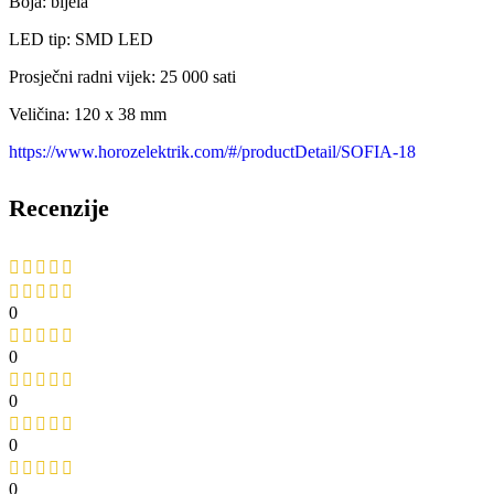
Boja: bijela
LED tip: SMD LED
Prosječni radni vijek: 25 000 sati
Veličina: 120 x 38 mm
https://www.horozelektrik.com/#/productDetail/SOFIA-18
Recenzije
0
0
0
0
0