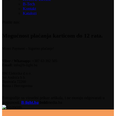
B-Tech
Kontakt
Katalozi
Pratite nas:
Mogućnost plaćanja karticom do 12 rata.
Monri Payment - Sigurno plaćanje!
Viber / Whatsapp:
+387 63 392 505
Email:
info@b-light.ba
BM Elektrika d.o.o.
Ive Andrića b.b.
Busovača 72260
Bosna i Hercegovina
Fotografije su vizuelni prikaz artikala, i ne moraju odgovarati u
potpunosti.
B-light.ba
bold
media.ba