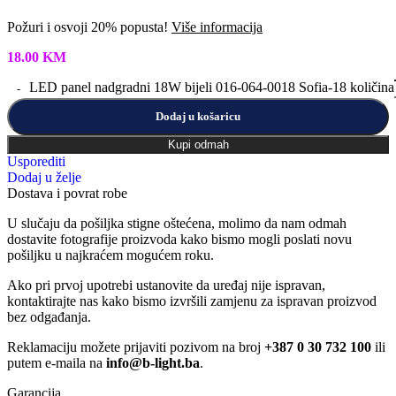
Požuri i osvoji 20% popusta!
Više informacija
18.00
KM
LED panel nadgradni 18W bijeli 016-064-0018 Sofia-18 količina
Dodaj u košaricu
Kupi odmah
Usporediti
Dodaj u želje
Dostava i povrat robe
U slučaju da pošiljka stigne oštećena, molimo da nam odmah
dostavite fotografije proizvoda kako bismo mogli poslati novu
pošiljku u najkraćem mogućem roku.
Ako pri prvoj upotrebi ustanovite da uređaj nije ispravan,
kontaktirajte nas kako bismo izvršili zamjenu za ispravan proizvod
bez odgađanja.
Reklamaciju možete prijaviti pozivom na broj
+387 0 30 732 100
ili
putem e-maila na
info@b-light.ba
.
Garancija