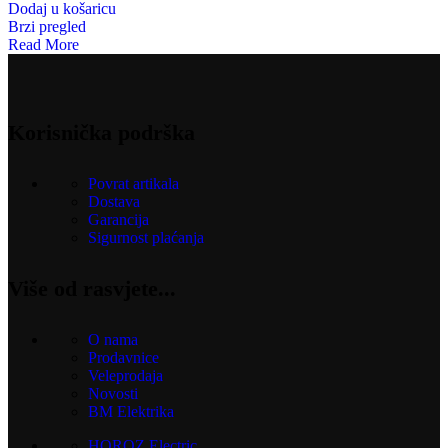
Dodaj u košaricu
Brzi pregled
Read More
Korisnička podrška
Povrat artikala
Dostava
Garancija
Sigurnost plaćanja
Više od rasvjete...
O nama
Prodavnice
Veleprodaja
Novosti
BM Elektrika
HOROZ Electric