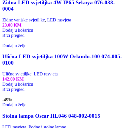
Zidna LED svjetiljka 4W IP65 Sekoya 076-038-
0004
Zidne vanjske svjetiljke
,
LED rasvjeta
23.00
KM
Dodaj u košaricu
Brzi pregled
Dodaj u želje
Ulična LED svjetiljka 100W Orlando-100 074-005-
0100
Ulične svjetiljke
,
LED rasvjeta
142.00
KM
Dodaj u košaricu
Brzi pregled
-49%
Dodaj u želje
Stolna lampa Oscar HL046 048-002-0015
LED rasvjeta
,
Podne i stolne lampe