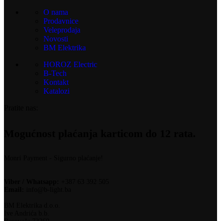
O nama
Prodavnice
Veleprodaja
Novosti
BM Elektrika
HOROZ Electric
B-Tech
Kontakt
Katalozi
Pratite nas:
Mogućnost plaćanja karticom do 12 rata.
Monri Payment - Sigurno plaćanje!
Viber / Whatsapp:
+387 63 392 505
Email:
info@b-light.ba
BM Elektrika d.o.o.
Ive Andrića b.b.