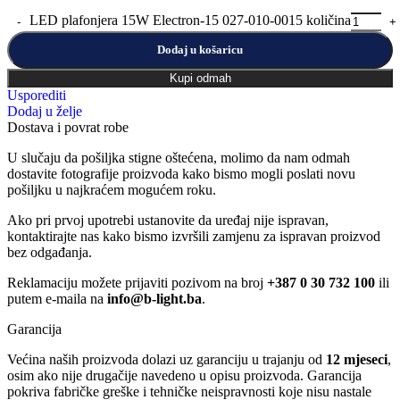
LED plafonjera 15W Electron-15 027-010-0015 količina
Dodaj u košaricu
Kupi odmah
Usporediti
Dodaj u želje
Dostava i povrat robe
U slučaju da pošiljka stigne oštećena, molimo da nam odmah
dostavite fotografije proizvoda kako bismo mogli poslati novu
pošiljku u najkraćem mogućem roku.
Ako pri prvoj upotrebi ustanovite da uređaj nije ispravan,
kontaktirajte nas kako bismo izvršili zamjenu za ispravan proizvod
bez odgađanja.
Reklamaciju možete prijaviti pozivom na broj
+387 0 30 732 100
ili
putem e-maila na
info@b-light.ba
.
Garancija
Većina naših proizvoda dolazi uz garanciju u trajanju od
12 mjeseci
,
osim ako nije drugačije navedeno u opisu proizvoda. Garancija
pokriva fabričke greške i tehničke neispravnosti koje nisu nastale