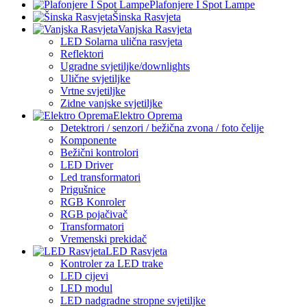
Plafonjere I Spot Lampe
Šinska Rasvjeta
Vanjska Rasvjeta
LED Solarna ulična rasvjeta
Reflektori
Ugradne svjetiljke/downlights
Ulične svjetiljke
Vrtne svjetiljke
Zidne vanjske svjetiljke
Elektro Oprema
Detektrori / senzori / bežična zvona / foto čelije
Komponente
Bežični kontrolori
LED Driver
Led transformatori
Prigušnice
RGB Konroler
RGB pojačivač
Transformatori
Vremenski prekidač
LED Rasvjeta
Kontroler za LED trake
LED cijevi
LED modul
LED nadgradne stropne svjetiljke