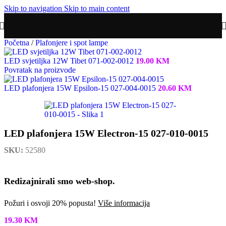
Skip to navigation
Skip to main content
Početna
/
Plafonjere i spot lampe
LED svjetiljka 12W Tibet 071-002-0012
19.00
KM
Povratak na proizvode
LED plafonjera 15W Epsilon-15 027-004-0015
20.60
KM
LED plafonjera 15W Electron-15 027-010-0015
SKU:
52580
Redizajnirali smo web-shop.
Požuri i osvoji 20% popusta!
Više informacija
19.30
KM