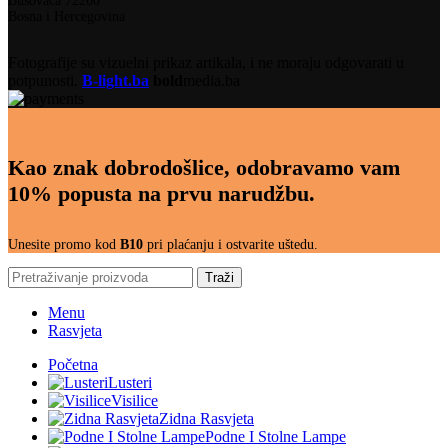
Busovača 72260
Bosna i Hercegovina
Fotografije su vizuelni prikaz artikala, i ne moraju odgovarati u
potpunosti.
B-light.ba
bold
media.ba
Kao znak dobrodošlice, odobravamo vam
10% popusta na prvu narudžbu.
Unesite promo kod
B10
pri plaćanju i ostvarite uštedu.
Traži
Menu
Rasvjeta
Početna
Lusteri
Visilice
Zidna Rasvjeta
Podne I Stolne Lampe