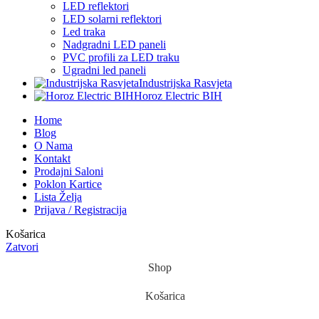
LED reflektori
LED solarni reflektori
Led traka
Nadgradni LED paneli
PVC profili za LED traku
Ugradni led paneli
Industrijska Rasvjeta
Horoz Electric BIH
Home
Blog
O Nama
Kontakt
Prodajni Saloni
Poklon Kartice
Lista Želja
Prijava / Registracija
Košarica
Zatvori
Shop
Košarica