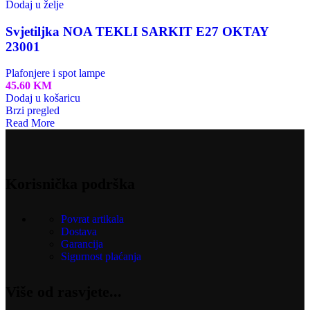
Dodaj u želje
Svjetiljka NOA TEKLI SARKIT E27 OKTAY
23001
Plafonjere i spot lampe
45.60
KM
Dodaj u košaricu
Brzi pregled
Read More
Korisnička podrška
Povrat artikala
Dostava
Garancija
Sigurnost plaćanja
Više od rasvjete...