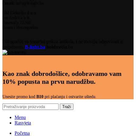
Email:
info@b-light.ba
BM Elektrika d.o.o.
Ive Andrića b.b.
Busovača 72260
Bosna i Hercegovina
Fotografije su vizuelni prikaz artikala, i ne moraju odgovarati u
potpunosti.
B-light.ba
bold
media.ba
Kao znak dobrodošlice, odobravamo vam
10% popusta na prvu narudžbu.
Unesite promo kod
B10
pri plaćanju i ostvarite uštedu.
Traži
Menu
Rasvjeta
Početna