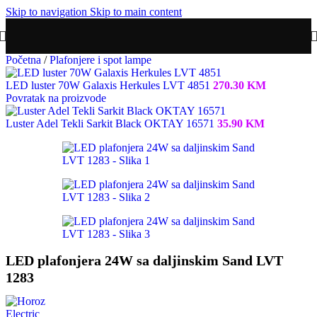
Skip to navigation
Skip to main content
Početna
/
Plafonjere i spot lampe
LED luster 70W Galaxis Herkules LVT 4851
270.30
KM
Povratak na proizvode
Luster Adel Tekli Sarkit Black OKTAY 16571
35.90
KM
LED plafonjera 24W sa daljinskim Sand LVT
1283