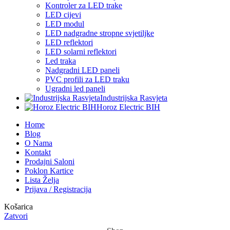
Kontroler za LED trake
LED cijevi
LED modul
LED nadgradne stropne svjetiljke
LED reflektori
LED solarni reflektori
Led traka
Nadgradni LED paneli
PVC profili za LED traku
Ugradni led paneli
Industrijska Rasvjeta
Horoz Electric BIH
Home
Blog
O Nama
Kontakt
Prodajni Saloni
Poklon Kartice
Lista Želja
Prijava / Registracija
Košarica
Zatvori