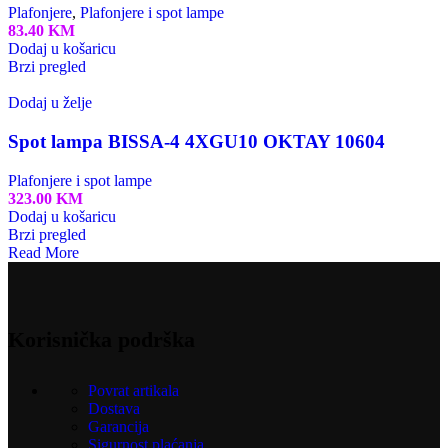
Plafonjere
,
Plafonjere i spot lampe
83.40
KM
Dodaj u košaricu
Brzi pregled
Dodaj u želje
Spot lampa BISSA-4 4XGU10 OKTAY 10604
Plafonjere i spot lampe
323.00
KM
Dodaj u košaricu
Brzi pregled
Read More
Korisnička podrška
Povrat artikala
Dostava
Garancija
Sigurnost plaćanja