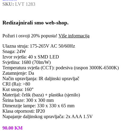
SKU:
LVT 1283
Redizajnirali smo web-shop.
Požuri i osvoji 20% popusta!
Više informacija
Ulazna struja: 175-265V AC 50/60Hz
Snaga: 24W
Izvor svjetla: 40 x SMD LED
Svjetlina: 1680 (70lm/W)
Temperatura svjetla (CCT): podesiva (raspon 3000K-6500K)
Zatamnjenje: Da
Način upravljanja: IR daljinski upravljač
CRI (Ra): >80
Kut snopa: 160°
Materijal: čelik (baza) + plastika (sjenilo)
Širina baze: 300 x 300 mm
Dimenzije lampe: 330 x 330 x 65 mm
Klasa otpornosti: IP20
Napajanje daljinskog upravljača: 2x AAA 1.5V
90.00
KM