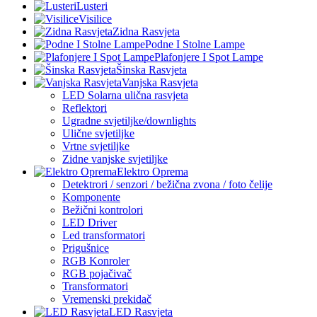
Lusteri
Visilice
Zidna Rasvjeta
Podne I Stolne Lampe
Plafonjere I Spot Lampe
Šinska Rasvjeta
Vanjska Rasvjeta
LED Solarna ulična rasvjeta
Reflektori
Ugradne svjetiljke/downlights
Ulične svjetiljke
Vrtne svjetiljke
Zidne vanjske svjetiljke
Elektro Oprema
Detektrori / senzori / bežična zvona / foto čelije
Komponente
Bežični kontrolori
LED Driver
Led transformatori
Prigušnice
RGB Konroler
RGB pojačivač
Transformatori
Vremenski prekidač
LED Rasvjeta