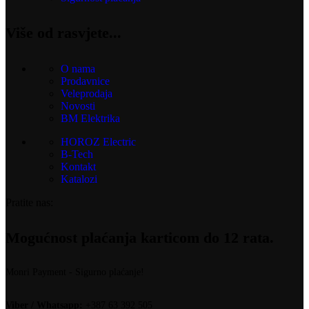
Više od rasvjete...
O nama
Prodavnice
Veleprodaja
Novosti
BM Elektrika
HOROZ Electric
B-Tech
Kontakt
Katalozi
Pratite nas:
Mogućnost plaćanja karticom do 12 rata.
Monri Payment - Sigurno plaćanje!
Viber / Whatsapp:
+387 63 392 505