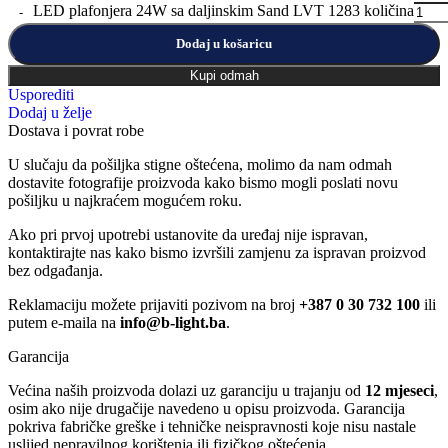
LED plafonjera 24W sa daljinskim Sand LVT 1283 količina
Dodaj u košaricu
Kupi odmah
Usporediti
Dodaj u želje
Dostava i povrat robe
U slučaju da pošiljka stigne oštećena, molimo da nam odmah
dostavite fotografije proizvoda kako bismo mogli poslati novu
pošiljku u najkraćem mogućem roku.
Ako pri prvoj upotrebi ustanovite da uređaj nije ispravan,
kontaktirajte nas kako bismo izvršili zamjenu za ispravan proizvod
bez odgađanja.
Reklamaciju možete prijaviti pozivom na broj
+387 0 30 732 100
ili
putem e-maila na
info@b-light.ba
.
Garancija
Većina naših proizvoda dolazi uz garanciju u trajanju od
12 mjeseci
,
osim ako nije drugačije navedeno u opisu proizvoda. Garancija
pokriva fabričke greške i tehničke neispravnosti koje nisu nastale
uslijed nepravilnog korištenja ili fizičkog oštećenja.