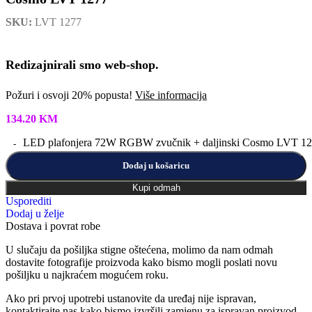
SKU:
LVT 1277
Redizajnirali smo web-shop.
Požuri i osvoji 20% popusta!
Više informacija
134.20
KM
LED plafonjera 72W RGBW zvučnik + daljinski Cosmo LVT 127
Dodaj u košaricu
Kupi odmah
Usporediti
Dodaj u želje
Dostava i povrat robe
U slučaju da pošiljka stigne oštećena, molimo da nam odmah
dostavite fotografije proizvoda kako bismo mogli poslati novu
pošiljku u najkraćem mogućem roku.
Ako pri prvoj upotrebi ustanovite da uređaj nije ispravan,
kontaktirajte nas kako bismo izvršili zamjenu za ispravan proizvod