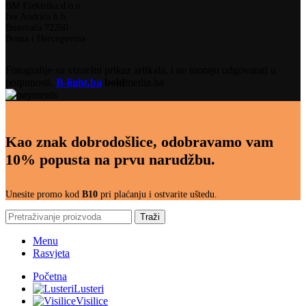
BM Elektrika d.o.o.
Ive Andrića b.b.
Busovača 72260
Bosna i Hercegovina
Fotografije su vizuelni prikaz artikala, i ne moraju odgovarati u
potpunosti.
B-light.ba
bold
media.ba
Kao znak dobrodošlice, odobravamo vam
10% popusta na prvu narudžbu.
Unesite promo kod
B10
pri plaćanju i ostvarite uštedu.
Traži
Menu
Rasvjeta
Početna
Lusteri
Visilice