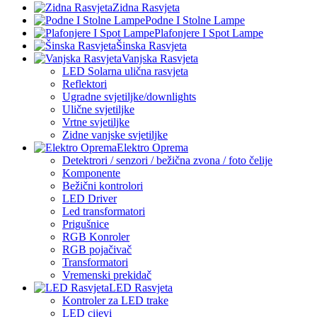
Zidna Rasvjeta
Podne I Stolne Lampe
Plafonjere I Spot Lampe
Šinska Rasvjeta
Vanjska Rasvjeta
LED Solarna ulična rasvjeta
Reflektori
Ugradne svjetiljke/downlights
Ulične svjetiljke
Vrtne svjetiljke
Zidne vanjske svjetiljke
Elektro Oprema
Detektrori / senzori / bežična zvona / foto čelije
Komponente
Bežični kontrolori
LED Driver
Led transformatori
Prigušnice
RGB Konroler
RGB pojačivač
Transformatori
Vremenski prekidač
LED Rasvjeta
Kontroler za LED trake
LED cijevi