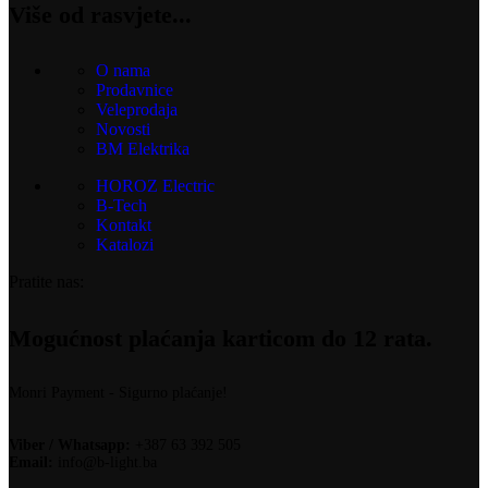
Više od rasvjete...
O nama
Prodavnice
Veleprodaja
Novosti
BM Elektrika
HOROZ Electric
B-Tech
Kontakt
Katalozi
Pratite nas:
Mogućnost plaćanja karticom do 12 rata.
Monri Payment - Sigurno plaćanje!
Viber / Whatsapp:
+387 63 392 505
Email:
info@b-light.ba