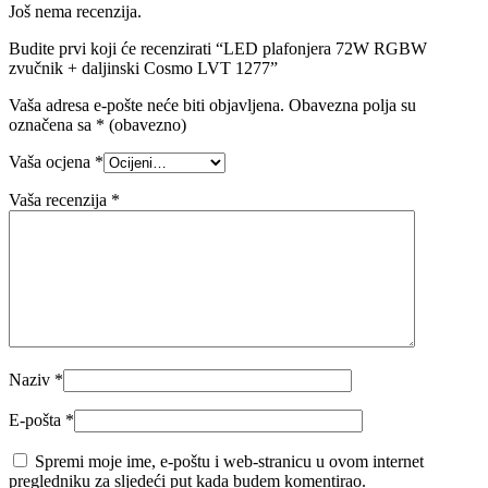
Još nema recenzija.
Budite prvi koji će recenzirati “LED plafonjera 72W RGBW
zvučnik + daljinski Cosmo LVT 1277”
Vaša adresa e-pošte neće biti objavljena.
Obavezna polja su
označena sa
* (obavezno)
Vaša ocjena
*
Vaša recenzija
*
Naziv
*
E-pošta
*
Spremi moje ime, e-poštu i web-stranicu u ovom internet
pregledniku za sljedeći put kada budem komentirao.