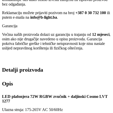
bez odgađanja.
Reklamaciju možete prijaviti pozivom na broj
+387 0 30 732 100
ili
putem e-maila na
info@b-light.ba
.
Garancija
Većina naših proizvoda dolazi uz garanciju u trajanju od
12 mjeseci
,
osim ako nije drugačije navedeno u opisu proizvoda. Garancija
pokriva fabričke greške i tehničke neispravnosti koje nisu nastale
uslijed nepravilnog korištenja ili fizičkog oštećenja.
Detalji proizvoda
Opis
LED plafonjera 72W RGBW zvučnik + daljinski Cosmo LVT
1277
Ulazna struja: 175-265V AC 50/60Hz