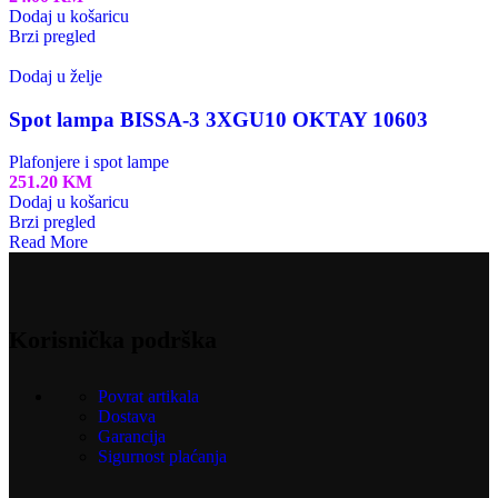
Dodaj u košaricu
Brzi pregled
Dodaj u želje
Spot lampa BISSA-3 3XGU10 OKTAY 10603
Plafonjere i spot lampe
251.20
KM
Dodaj u košaricu
Brzi pregled
Read More
Korisnička podrška
Povrat artikala
Dostava
Garancija
Sigurnost plaćanja