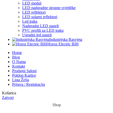
LED modul
LED nadgradne stropne svjetiljke
LED reflektori
LED solarni reflektori
Led traka
Nadgradni LED paneli
PVC profili za LED traku
Ugradni led paneli
Industrijska Rasvjeta
Horoz Electric BIH
Home
Blog
O Nama
Kontakt
Prodajni Saloni
Poklon Kartice
Lista Želja
Prijava / Registracija
Košarica
Zatvori
Shop