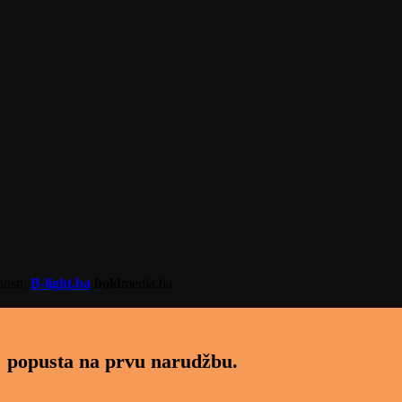
nosti.
B-light.ba
bold
media.ba
 popusta na prvu narudžbu.