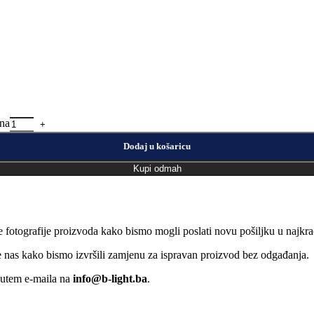
na
Dodaj u košaricu
Kupi odmah
e fotografije proizvoda kako bismo mogli poslati novu pošiljku u naj
jte nas kako bismo izvršili zamjenu za ispravan proizvod bez odgađanja.
putem e-maila na
info@b-light.ba
.