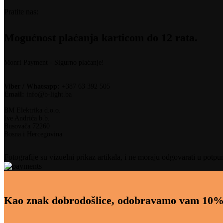
Pratite nas:
Mogućnost plaćanja karticom do 12 rata.
Monri Payment - Sigurno plaćanje!
Viber / Whatsapp:
+387 63 392 505
Email:
info@b-light.ba
BM Elektrika d.o.o.
Ive Andrića b.b.
Busovača 72260
Bosna i Hercegovina
Fotografije su vizuelni prikaz artikala, i ne moraju odgovarati u potpu
Kao znak dobrodošlice, odobravamo vam 10%