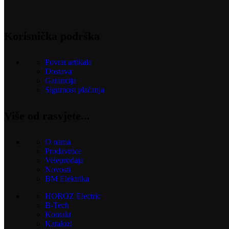
Korisnička podrška
Povrat artikala
Dostava
Garancija
Sigurnost plaćanja
Više od rasvjete...
O nama
Prodavnice
Veleprodaja
Novosti
BM Elektrika
HOROZ Electric
B-Tech
Kontakt
Katalozi