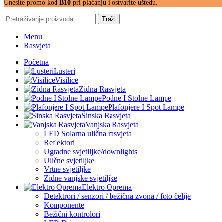
Unesite promo kod
B10
pri plaćanju i ostvarite uštedu.
Traži
Menu
Rasvjeta
Početna
Lusteri
Visilice
Zidna Rasvjeta
Podne I Stolne Lampe
Plafonjere I Spot Lampe
Šinska Rasvjeta
Vanjska Rasvjeta
LED Solarna ulična rasvjeta
Reflektori
Ugradne svjetiljke/downlights
Ulične svjetiljke
Vrtne svjetiljke
Zidne vanjske svjetiljke
Elektro Oprema
Detektrori / senzori / bežična zvona / foto čelije
Komponente
Bežični kontrolori