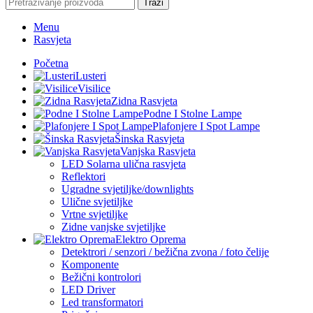
Traži
Menu
Rasvjeta
Početna
Lusteri
Visilice
Zidna Rasvjeta
Podne I Stolne Lampe
Plafonjere I Spot Lampe
Šinska Rasvjeta
Vanjska Rasvjeta
LED Solarna ulična rasvjeta
Reflektori
Ugradne svjetiljke/downlights
Ulične svjetiljke
Vrtne svjetiljke
Zidne vanjske svjetiljke
Elektro Oprema
Detektrori / senzori / bežična zvona / foto čelije
Komponente
Bežični kontrolori
LED Driver
Led transformatori