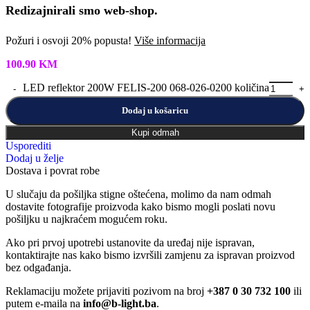
Redizajnirali smo web-shop.
Požuri i osvoji 20% popusta!
Više informacija
100.90
KM
LED reflektor 200W FELIS-200 068-026-0200 količina
Dodaj u košaricu
Kupi odmah
Usporediti
Dodaj u želje
Dostava i povrat robe
U slučaju da pošiljka stigne oštećena, molimo da nam odmah
dostavite fotografije proizvoda kako bismo mogli poslati novu
pošiljku u najkraćem mogućem roku.
Ako pri prvoj upotrebi ustanovite da uređaj nije ispravan,
kontaktirajte nas kako bismo izvršili zamjenu za ispravan proizvod
bez odgađanja.
Reklamaciju možete prijaviti pozivom na broj
+387 0 30 732 100
ili
putem e-maila na
info@b-light.ba
.