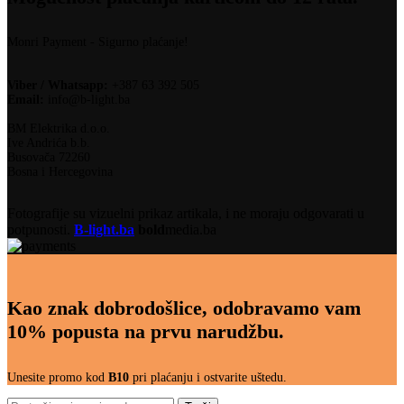
Monri Payment - Sigurno plaćanje!
Viber / Whatsapp:
+387 63 392 505
Email:
info@b-light.ba
BM Elektrika d.o.o.
Ive Andrića b.b.
Busovača 72260
Bosna i Hercegovina
Fotografije su vizuelni prikaz artikala, i ne moraju odgovarati u
potpunosti.
B-light.ba
bold
media.ba
Kao znak dobrodošlice, odobravamo vam
10% popusta na prvu narudžbu.
Unesite promo kod
B10
pri plaćanju i ostvarite uštedu.