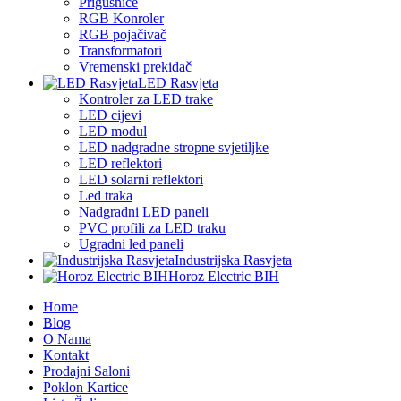
Prigušnice
RGB Konroler
RGB pojačivač
Transformatori
Vremenski prekidač
LED Rasvjeta
Kontroler za LED trake
LED cijevi
LED modul
LED nadgradne stropne svjetiljke
LED reflektori
LED solarni reflektori
Led traka
Nadgradni LED paneli
PVC profili za LED traku
Ugradni led paneli
Industrijska Rasvjeta
Horoz Electric BIH
Home
Blog
O Nama
Kontakt
Prodajni Saloni
Poklon Kartice