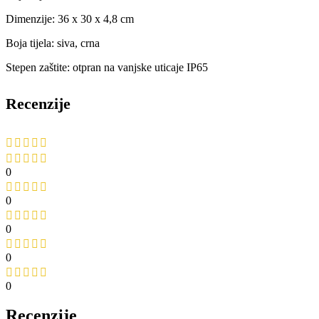
Dimenzije: 36 x 30 x 4,8 cm
Boja tijela: siva, crna
Stepen zaštite: otpran na vanjske uticaje IP65
Recenzije
0
0
0
0
0
Recenzije