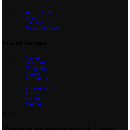
Povrat artikala
Dostava
Garancija
Sigurnost plaćanja
Više od rasvjete...
O nama
Prodavnice
Veleprodaja
Novosti
BM Elektrika
HOROZ Electric
B-Tech
Kontakt
Katalozi
Pratite nas:
Mogućnost plaćanja karticom do 12 rata.