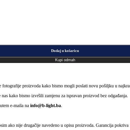
Dodaj u košaricu
Kupi odmah
e fotografije proizvoda kako bismo mogli poslati novu pošiljku u naj
jte nas kako bismo izvršili zamjenu za ispravan proizvod bez odgađanja.
putem e-maila na
info@b-light.ba
.
osim ako nije drugačije navedeno u opisu proizvoda. Garancija pokriva f