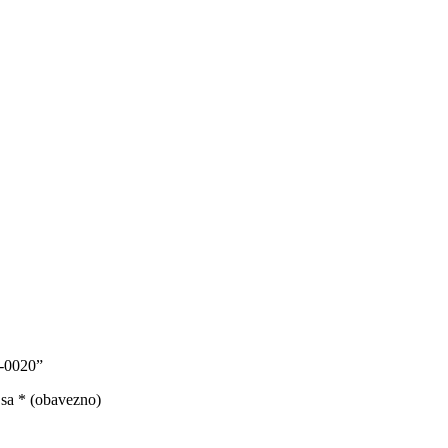
0-0020”
 sa
* (obavezno)