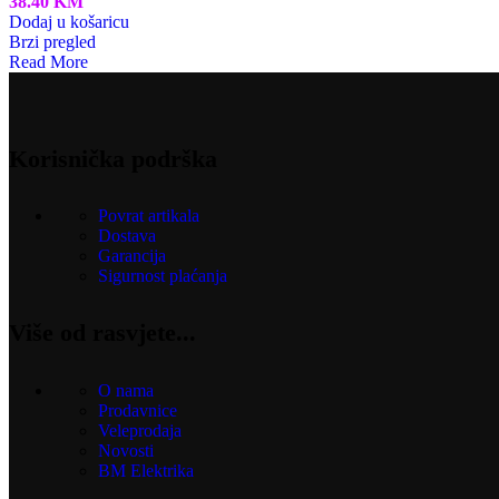
38.40
KM
Dodaj u košaricu
Brzi pregled
Read More
Korisnička podrška
Povrat artikala
Dostava
Garancija
Sigurnost plaćanja
Više od rasvjete...
O nama
Prodavnice
Veleprodaja
Novosti
BM Elektrika