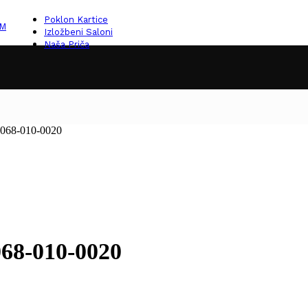
Poklon Kartice
KM
Izložbeni Saloni
Naša Priča
 068-010-0020
068-010-0020