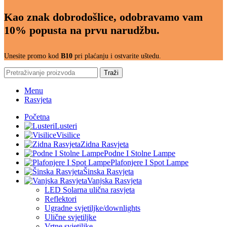
Kao znak dobrodošlice, odobravamo vam
10% popusta na prvu narudžbu.
Unesite promo kod
B10
pri plaćanju i ostvarite uštedu.
Traži
Menu
Rasvjeta
Početna
Lusteri
Visilice
Zidna Rasvjeta
Podne I Stolne Lampe
Plafonjere I Spot Lampe
Šinska Rasvjeta
Vanjska Rasvjeta
LED Solarna ulična rasvjeta
Reflektori
Ugradne svjetiljke/downlights
Ulične svjetiljke
Vrtne svjetiljke