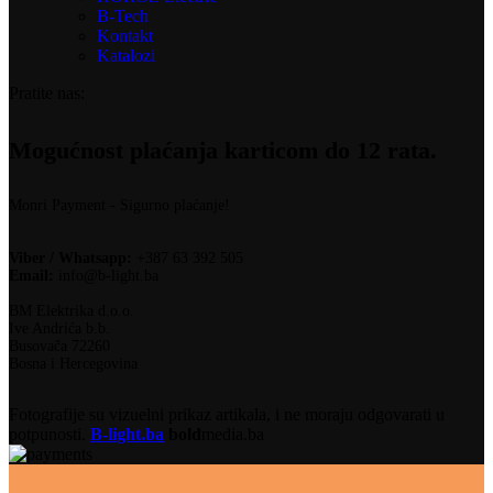
B-Tech
Kontakt
Katalozi
Pratite nas:
Mogućnost plaćanja karticom do 12 rata.
Monri Payment - Sigurno plaćanje!
Viber / Whatsapp:
+387 63 392 505
Email:
info@b-light.ba
BM Elektrika d.o.o.
Ive Andrića b.b.
Busovača 72260
Bosna i Hercegovina
Fotografije su vizuelni prikaz artikala, i ne moraju odgovarati u
potpunosti.
B-light.ba
bold
media.ba