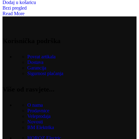
Dodaj u košaricu
Brzi pregled
Read More
Korisnička podrška
Povrat artikala
Dostava
Garancija
Sigurnost plaćanja
Više od rasvjete...
O nama
Prodavnice
Veleprodaja
Novosti
BM Elektrika
HOROZ Electric