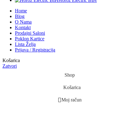
Horoz Electric BIH
Home
Blog
O Nama
Kontakt
Prodajni Saloni
Poklon Kartice
Lista Želja
Prijava / Registracija
Košarica
Zatvori
Shop
Košarica
Moj račun