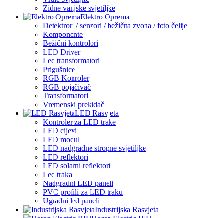
Zidne vanjske svjetiljke
Elektro Oprema
Detektrori / senzori / bežična zvona / foto čelije
Komponente
Bežični kontrolori
LED Driver
Led transformatori
Prigušnice
RGB Konroler
RGB pojačivač
Transformatori
Vremenski prekidač
LED Rasvjeta
Kontroler za LED trake
LED cijevi
LED modul
LED nadgradne stropne svjetiljke
LED reflektori
LED solarni reflektori
Led traka
Nadgradni LED paneli
PVC profili za LED traku
Ugradni led paneli
Industrijska Rasvjeta