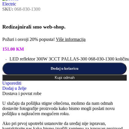
SKU:
068-030-1300
Redizajnirali smo web-shop.
Požuri i osvoji 20% popusta!
Više informacija
151.00
KM
LED reflektor 300W 3CCT PALLAS-300 068-030-1300 količin
Dodaj u košaricu
Kupi odmah
Usporediti
Dodaj u želje
Dostava i povrat robe
U slučaju da pošiljka stigne oštećena, molimo da nam odmah
dostavite fotografije proizvoda kako bismo mogli poslati novu
pošiljku u najkraćem mogućem roku.
Ako pri prvoj upotrebi ustanovite da uređaj nije ispravan,
kontaktirajte nas kako bismo izvršili zamjenu za ispravan proizvod