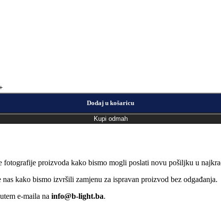
Dodaj u košaricu
Kupi odmah
e fotografije proizvoda kako bismo mogli poslati novu pošiljku u naj
jte nas kako bismo izvršili zamjenu za ispravan proizvod bez odgađanja.
putem e-maila na
info@b-light.ba
.