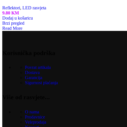
Reflektori
,
LED rasvjeta
9.80
KM
Dodaj u košaricu
Brzi pregled
Read More
Korisnička podrška
Povrat artikala
Dostava
Garancija
Sigurnost plaćanja
Više od rasvjete...
O nama
Prodavnice
Veleprodaja