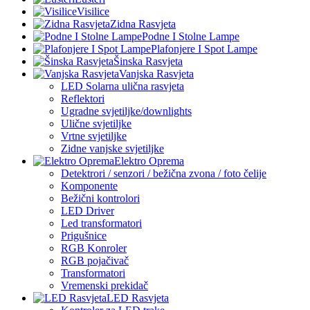
Visilice
Zidna Rasvjeta
Podne I Stolne Lampe
Plafonjere I Spot Lampe
Šinska Rasvjeta
Vanjska Rasvjeta
LED Solarna ulična rasvjeta
Reflektori
Ugradne svjetiljke/downlights
Ulične svjetiljke
Vrtne svjetiljke
Zidne vanjske svjetiljke
Elektro Oprema
Detektrori / senzori / bežična zvona / foto čelije
Komponente
Bežični kontrolori
LED Driver
Led transformatori
Prigušnice
RGB Konroler
RGB pojačivač
Transformatori
Vremenski prekidač
LED Rasvjeta