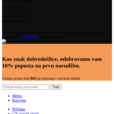
Email:
info@b-light.ba
BM Elektrika d.o.o.
Ive Andrića b.b.
Busovača 72260
Bosna i Hercegovina
Fotografije su vizuelni prikaz artikala, i ne moraju odgovarati u
potpunosti.
B-light.ba
bold
media.ba
Kao znak dobrodošlice, odobravamo vam
10% popusta na prvu narudžbu.
Unesite promo kod
B10
pri plaćanju i ostvarite uštedu.
Traži
Menu
Rasvjeta
Početna
Lusteri