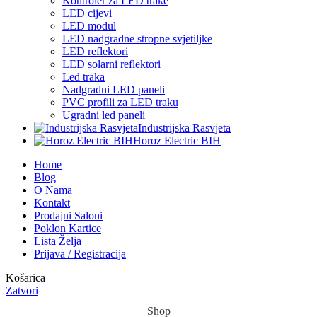
Kontroler za LED trake
LED cijevi
LED modul
LED nadgradne stropne svjetiljke
LED reflektori
LED solarni reflektori
Led traka
Nadgradni LED paneli
PVC profili za LED traku
Ugradni led paneli
Industrijska Rasvjeta
Horoz Electric BIH
Home
Blog
O Nama
Kontakt
Prodajni Saloni
Poklon Kartice
Lista Želja
Prijava / Registracija
Košarica
Zatvori
Shop