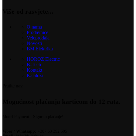
Više od rasvjete...
O nama
Prodavnice
Veleprodaja
Novosti
BM Elektrika
HOROZ Electric
B-Tech
Kontakt
Katalozi
Pratite nas:
Mogućnost plaćanja karticom do 12 rata.
Monri Payment - Sigurno plaćanje!
Viber / Whatsapp:
+387 63 392 505