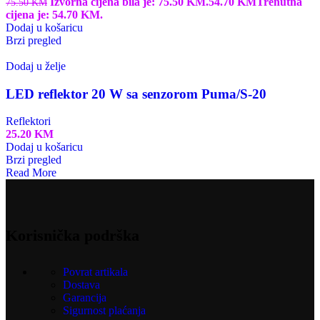
Izvorna cijena bila je: 75.50 KM.
54.70
KM
Trenutna
75.50
KM
cijena je: 54.70 KM.
Dodaj u košaricu
Brzi pregled
Dodaj u želje
LED reflektor 20 W sa senzorom Puma/S-20
Reflektori
25.20
KM
Dodaj u košaricu
Brzi pregled
Read More
Korisnička podrška
Povrat artikala
Dostava
Garancija
Sigurnost plaćanja