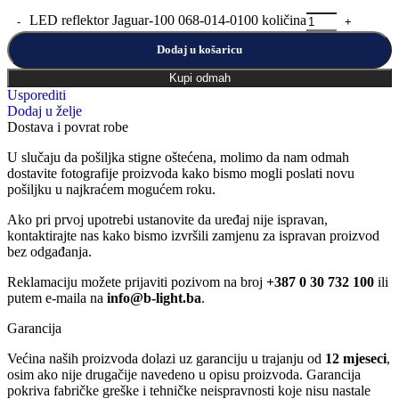
LED reflektor Jaguar-100 068-014-0100 količina
Dodaj u košaricu
Kupi odmah
Usporediti
Dodaj u želje
Dostava i povrat robe
U slučaju da pošiljka stigne oštećena, molimo da nam odmah
dostavite fotografije proizvoda kako bismo mogli poslati novu
pošiljku u najkraćem mogućem roku.
Ako pri prvoj upotrebi ustanovite da uređaj nije ispravan,
kontaktirajte nas kako bismo izvršili zamjenu za ispravan proizvod
bez odgađanja.
Reklamaciju možete prijaviti pozivom na broj
+387 0 30 732 100
ili
putem e-maila na
info@b-light.ba
.
Garancija
Većina naših proizvoda dolazi uz garanciju u trajanju od
12 mjeseci
,
osim ako nije drugačije navedeno u opisu proizvoda. Garancija
pokriva fabričke greške i tehničke neispravnosti koje nisu nastale