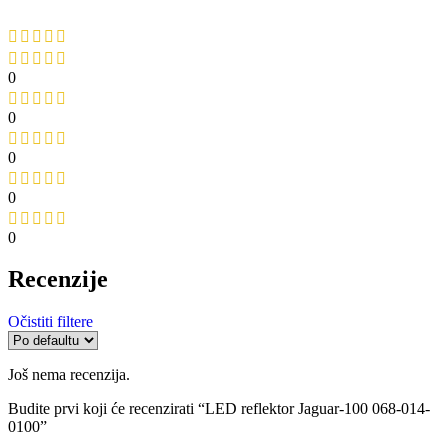
0
0
0
0
0
Recenzije
Očistiti filtere
Još nema recenzija.
Budite prvi koji će recenzirati “LED reflektor Jaguar-100 068-014-
0100”