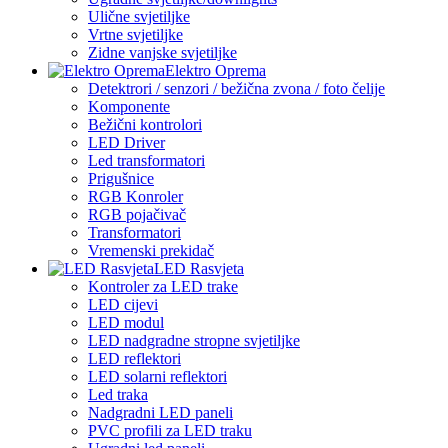
Ulične svjetiljke
Vrtne svjetiljke
Zidne vanjske svjetiljke
Elektro Oprema
Detektrori / senzori / bežična zvona / foto čelije
Komponente
Bežični kontrolori
LED Driver
Led transformatori
Prigušnice
RGB Konroler
RGB pojačivač
Transformatori
Vremenski prekidač
LED Rasvjeta
Kontroler za LED trake
LED cijevi
LED modul
LED nadgradne stropne svjetiljke
LED reflektori
LED solarni reflektori
Led traka
Nadgradni LED paneli
PVC profili za LED traku