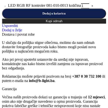
LED RGB RF kontroler 081-010-0013 količina
Dodaj u košaricu
Kupi odmah
Usporediti
Dodaj u želje
Dostava i povrat robe
U slučaju da pošiljka stigne oštećena, molimo da nam odmah
dostavite fotografije proizvoda kako bismo mogli poslati novu
pošiljku u najkraćem mogućem roku.
Ako pri prvoj upotrebi ustanovite da uređaj nije ispravan,
kontaktirajte nas kako bismo izvršili zamjenu za ispravan proizvod
bez odgađanja.
Reklamaciju možete prijaviti pozivom na broj
+387 0 30 732 100
ili
putem e-maila na
info@b-light.ba
.
Garancija
Većina naših proizvoda dolazi uz garanciju u trajanju od
12 mjeseci
,
osim ako nije drugačije navedeno u opisu proizvoda. Garancija
pokriva fabričke greške i tehničke neispravnosti koje nisu nastale