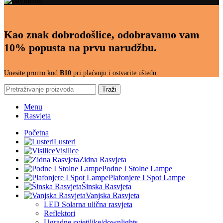
Kao znak dobrodošlice, odobravamo vam
10% popusta na prvu narudžbu.
Unesite promo kod
B10
pri plaćanju i ostvarite uštedu.
Traži
Menu
Rasvjeta
Početna
Lusteri
Visilice
Zidna Rasvjeta
Podne I Stolne Lampe
Plafonjere I Spot Lampe
Šinska Rasvjeta
Vanjska Rasvjeta
LED Solarna ulična rasvjeta
Reflektori
Ugradne svjetiljke/downlights