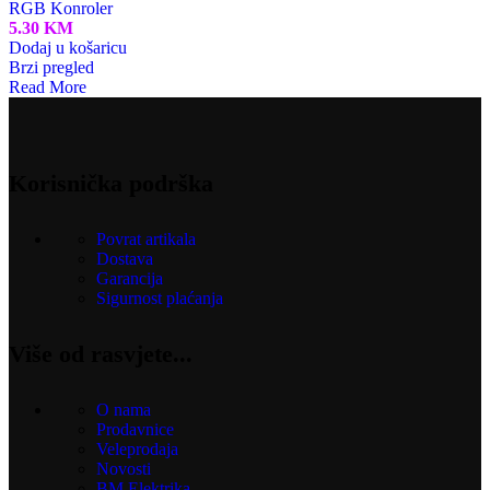
RGB Konroler
5.30
KM
Dodaj u košaricu
Brzi pregled
Read More
Korisnička podrška
Povrat artikala
Dostava
Garancija
Sigurnost plaćanja
Više od rasvjete...
O nama
Prodavnice
Veleprodaja
Novosti
BM Elektrika