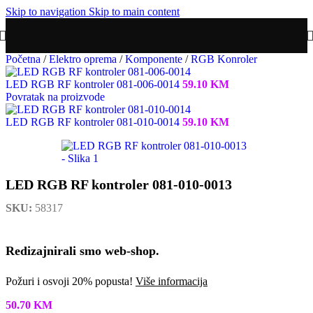
Skip to navigation
Skip to main content
Početna
/
Elektro oprema
/
Komponente
/
RGB Konroler
LED RGB RF kontroler 081-006-0014
59.10
KM
Povratak na proizvode
LED RGB RF kontroler 081-010-0014
59.10
KM
LED RGB RF kontroler 081-010-0013
SKU:
58317
Redizajnirali smo web-shop.
Požuri i osvoji 20% popusta!
Više informacija
50.70
KM