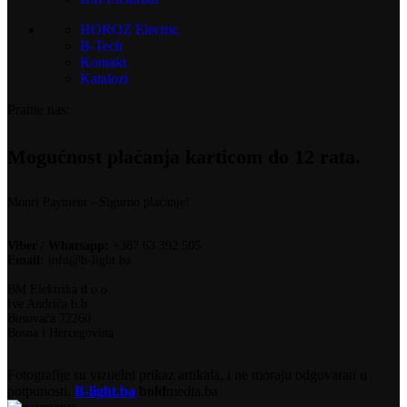
HOROZ Electric
B-Tech
Kontakt
Katalozi
Pratite nas:
Mogućnost plaćanja karticom do 12 rata.
Monri Payment - Sigurno plaćanje!
Viber / Whatsapp:
+387 63 392 505
Email:
info@b-light.ba
BM Elektrika d.o.o.
Ive Andrića b.b.
Busovača 72260
Bosna i Hercegovina
Fotografije su vizuelni prikaz artikala, i ne moraju odgovarati u
potpunosti.
B-light.ba
bold
media.ba