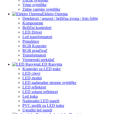
Ulične svjetiljke
Vrtne svjetiljke
Zidne vanjske svjetiljke
Elektro Oprema
Detektrori / senzori / bežična zvona / foto čelije
Komponente
Bežični kontrolori
LED Driver
Led transformatori
Prigušnice
RGB Konroler
RGB pojačivač
Transformatori
Vremenski prekidač
LED Rasvjeta
Kontroler za LED trake
LED cijevi
LED modul
LED nadgradne stropne svjetiljke
LED reflektori
LED solarni reflektori
Led traka
Nadgradni LED paneli
PVC profili za LED traku
Ugradni led paneli