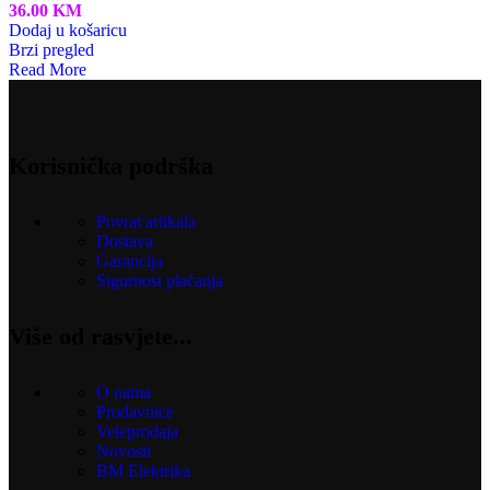
36.00
KM
Dodaj u košaricu
Brzi pregled
Read More
Korisnička podrška
Povrat artikala
Dostava
Garancija
Sigurnost plaćanja
Više od rasvjete...
O nama
Prodavnice
Veleprodaja
Novosti
BM Elektrika