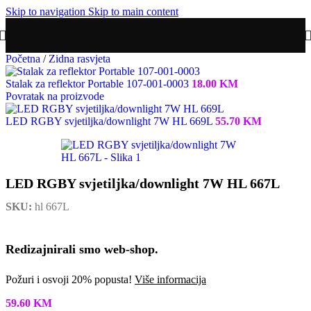
Skip to navigation
Skip to main content
Početna
/
Zidna rasvjeta
Stalak za reflektor Portable 107-001-0003
18.00
KM
Povratak na proizvode
LED RGBY svjetiljka/downlight 7W HL 669L
55.70
KM
LED RGBY svjetiljka/downlight 7W HL 667L
SKU:
hl 667L
Redizajnirali smo web-shop.
Požuri i osvoji 20% popusta!
Više informacija
59.60
KM