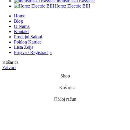
Industrijska Rasvjeta
Horoz Electric BIH
Home
Blog
O Nama
Kontakt
Prodajni Saloni
Poklon Kartice
Lista Želja
Prijava / Registracija
Košarica
Zatvori
Shop
Košarica
Moj račun