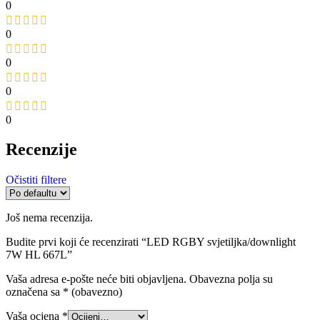
0
0
0
0
0
Recenzije
Očistiti filtere
Još nema recenzija.
Budite prvi koji će recenzirati “LED RGBY svjetiljka/downlight
7W HL 667L”
Vaša adresa e-pošte neće biti objavljena.
Obavezna polja su
označena sa
* (obavezno)
Vaša ocjena
*