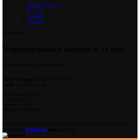
HOROZ Electric
B-Tech
Kontakt
Katalozi
Pratite nas:
Mogućnost plaćanja karticom do 12 rata.
Monri Payment - Sigurno plaćanje!
Viber / Whatsapp:
+387 63 392 505
Email:
info@b-light.ba
BM Elektrika d.o.o.
Ive Andrića b.b.
Busovača 72260
Bosna i Hercegovina
Fotografije su vizuelni prikaz artikala, i ne moraju odgovarati u
potpunosti.
B-light.ba
bold
media.ba