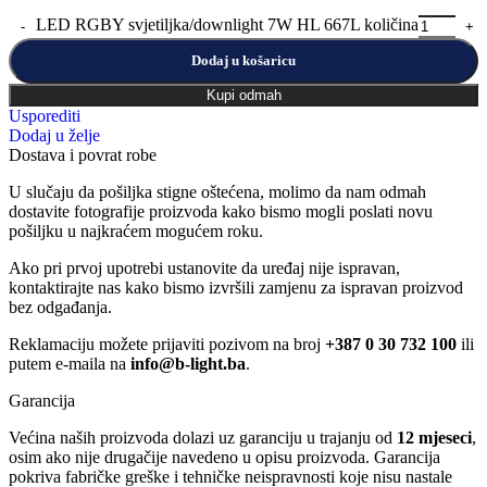
LED RGBY svjetiljka/downlight 7W HL 667L količina
Dodaj u košaricu
Kupi odmah
Usporediti
Dodaj u želje
Dostava i povrat robe
U slučaju da pošiljka stigne oštećena, molimo da nam odmah
dostavite fotografije proizvoda kako bismo mogli poslati novu
pošiljku u najkraćem mogućem roku.
Ako pri prvoj upotrebi ustanovite da uređaj nije ispravan,
kontaktirajte nas kako bismo izvršili zamjenu za ispravan proizvod
bez odgađanja.
Reklamaciju možete prijaviti pozivom na broj
+387 0 30 732 100
ili
putem e-maila na
info@b-light.ba
.
Garancija
Većina naših proizvoda dolazi uz garanciju u trajanju od
12 mjeseci
,
osim ako nije drugačije navedeno u opisu proizvoda. Garancija
pokriva fabričke greške i tehničke neispravnosti koje nisu nastale