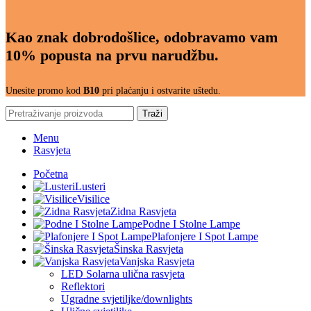
Kao znak dobrodošlice, odobravamo vam
10% popusta na prvu narudžbu.
Unesite promo kod
B10
pri plaćanju i ostvarite uštedu.
Traži
Menu
Rasvjeta
Početna
Lusteri
Visilice
Zidna Rasvjeta
Podne I Stolne Lampe
Plafonjere I Spot Lampe
Šinska Rasvjeta
Vanjska Rasvjeta
LED Solarna ulična rasvjeta
Reflektori
Ugradne svjetiljke/downlights