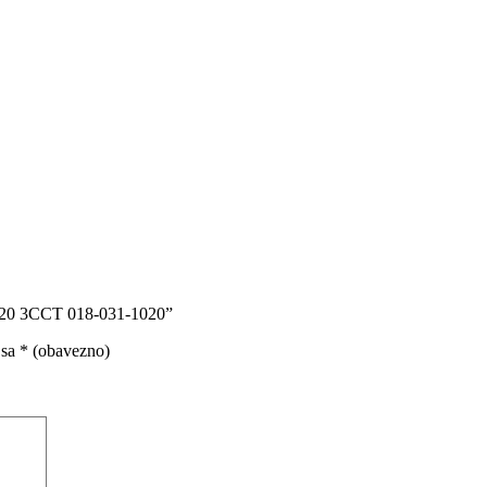
N-20 3CCT 018-031-1020”
 sa
* (obavezno)