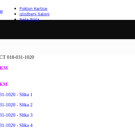
Poklon Kartice
KM
Izložbeni Saloni
Naša Priča
CT 018-031-1020
KM
KM