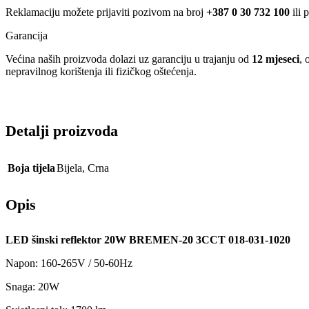
Reklamaciju možete prijaviti pozivom na broj
+387 0 30 732 100
ili 
Garancija
Većina naših proizvoda dolazi uz garanciju u trajanju od
12 mjeseci
, 
nepravilnog korištenja ili fizičkog oštećenja.
Detalji proizvoda
Boja tijela
Bijela
,
Crna
Opis
LED šinski reflektor 20W BREMEN-20 3CCT 018-031-1020
Napon: 160-265V / 50-60Hz
Snaga: 20W