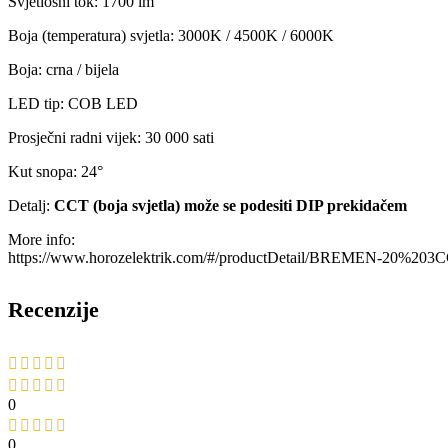
Svjetlosni tok: 1700 lm
Boja (temperatura) svjetla: 3000K / 4500K / 6000K
Boja: crna / bijela
LED tip: COB LED
Prosječni radni vijek: 30 000 sati
Kut snopa: 24°
Detalj:
CCT (boja svjetla) može se podesiti DIP prekidačem
More info:
https://www.horozelektrik.com/#/productDetail/BREMEN-20%203
Recenzije
0
0