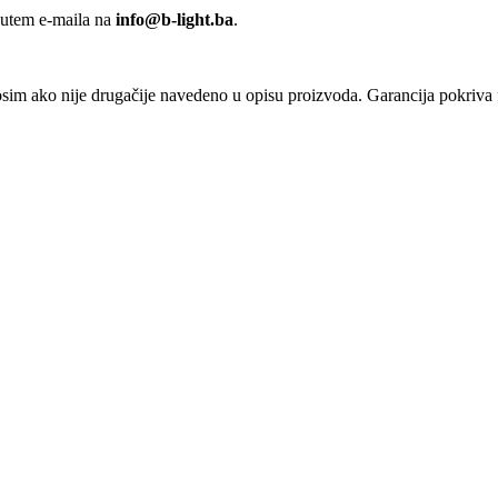
putem e-maila na
info@b-light.ba
.
osim ako nije drugačije navedeno u opisu proizvoda. Garancija pokriva f