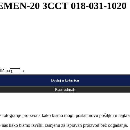
REMEN-20 3CCT 018-031-1020
ičina
Dodaj u košaricu
Kupi odmah
e fotografije proizvoda kako bismo mogli poslati novu pošiljku u naj
jte nas kako bismo izvršili zamjenu za ispravan proizvod bez odgađanja.