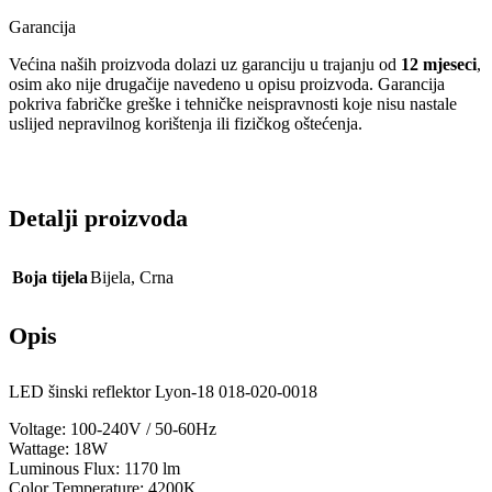
Garancija
Većina naših proizvoda dolazi uz garanciju u trajanju od
12 mjeseci
,
osim ako nije drugačije navedeno u opisu proizvoda. Garancija
pokriva fabričke greške i tehničke neispravnosti koje nisu nastale
uslijed nepravilnog korištenja ili fizičkog oštećenja.
Detalji proizvoda
Boja tijela
Bijela
,
Crna
Opis
LED šinski reflektor Lyon-18 018-020-0018
Voltage: 100-240V / 50-60Hz
Wattage: 18W
Luminous Flux: 1170 lm
Color Temperature: 4200K