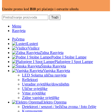
Unesite promo kod
B10
pri plaćanju i ostvarite uštedu.
Traži
Menu
Rasvjeta
Početna
Lusteri
Visilice
Zidna Rasvjeta
Podne I Stolne Lampe
Plafonjere I Spot Lampe
Šinska Rasvjeta
Vanjska Rasvjeta
LED Solarna ulična rasvjeta
Reflektori
Ugradne svjetiljke/downlights
Ulične svjetiljke
Vrtne svjetiljke
Zidne vanjske svjetiljke
Elektro Oprema
Detektrori / senzori / bežična zvona / foto čelije
Komponente