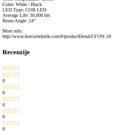
Color: White / Black
LED Type: COB LED
Average Life: 30,000 hrs
Beam Angle: 24°
More info:
http://www.horozelektrik.com/#/productDetail/LYON-18
Recenzije
0
0
0
0
0