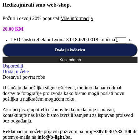
Redizajnirali smo web-shop.
Požuri i osvoji 20% popusta!
Više informacija
20.00
KM
LED šinski reflektor Lyon-18 018-020-0018 količina
Dodaj u košaricu
Kupi odmah
Usporediti
Dodaj u želje
Dostava i povrat robe
U slučaju da pošiljka stigne oštećena, molimo da nam odmah
dostavite fotografije proizvoda kako bismo mogli poslati novu
pošiljku u najkraćem mogućem roku.
Ako pri prvoj upotrebi ustanovite da uređaj nije ispravan,
kontaktirajte nas kako bismo izvršili zamjenu za ispravan proizvod
bez odgađanja.
Reklamaciju možete prijaviti pozivom na broj
+387 0 30 732 100
ili
putem e-maila na
info@b-light.ba
.