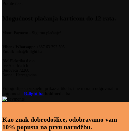
Pratite nas:
Mogućnost plaćanja karticom do 12 rata.
Monri Payment - Sigurno plaćanje!
Viber / Whatsapp:
+387 63 392 505
Email:
info@b-light.ba
BM Elektrika d.o.o.
Ive Andrića b.b.
Busovača 72260
Bosna i Hercegovina
Fotografije su vizuelni prikaz artikala, i ne moraju odgovarati u
potpunosti.
B-light.ba
bold
media.ba
Kao znak dobrodošlice, odobravamo vam
10% popusta na prvu narudžbu.