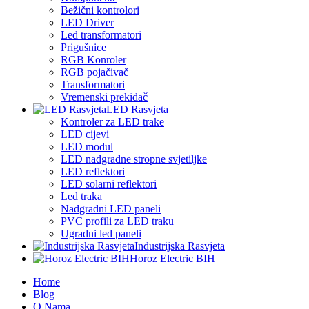
Bežični kontrolori
LED Driver
Led transformatori
Prigušnice
RGB Konroler
RGB pojačivač
Transformatori
Vremenski prekidač
LED Rasvjeta
Kontroler za LED trake
LED cijevi
LED modul
LED nadgradne stropne svjetiljke
LED reflektori
LED solarni reflektori
Led traka
Nadgradni LED paneli
PVC profili za LED traku
Ugradni led paneli
Industrijska Rasvjeta
Horoz Electric BIH
Home
Blog
O Nama