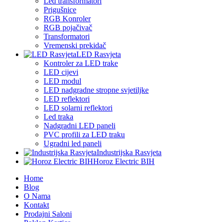
Led transformatori
Prigušnice
RGB Konroler
RGB pojačivač
Transformatori
Vremenski prekidač
LED Rasvjeta
Kontroler za LED trake
LED cijevi
LED modul
LED nadgradne stropne svjetiljke
LED reflektori
LED solarni reflektori
Led traka
Nadgradni LED paneli
PVC profili za LED traku
Ugradni led paneli
Industrijska Rasvjeta
Horoz Electric BIH
Home
Blog
O Nama
Kontakt
Prodajni Saloni