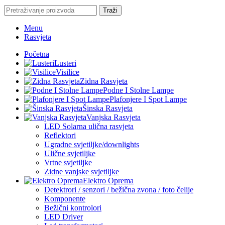
Traži
Menu
Rasvjeta
Početna
Lusteri
Visilice
Zidna Rasvjeta
Podne I Stolne Lampe
Plafonjere I Spot Lampe
Šinska Rasvjeta
Vanjska Rasvjeta
LED Solarna ulična rasvjeta
Reflektori
Ugradne svjetiljke/downlights
Ulične svjetiljke
Vrtne svjetiljke
Zidne vanjske svjetiljke
Elektro Oprema
Detektrori / senzori / bežična zvona / foto čelije
Komponente
Bežični kontrolori
LED Driver