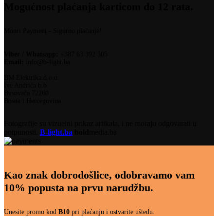
Mogućnost plaćanja karticom do 12 rata.
Monri Payment - Sigurno plaćanje!
Viber / Whatsapp:
+387 63 392 505
Email:
info@b-light.ba
BM Elektrika d.o.o.
Ive Andrića b.b.
Busovača 72260
Bosna i Hercegovina
Fotografije su vizuelni prikaz artikala, i ne moraju odgovarati u
potpunosti.
B-light.ba
bold
media.ba
Kao znak dobrodošlice, odobravamo vam
10% popusta na prvu narudžbu.
Unesite promo kod
B10
pri plaćanju i ostvarite uštedu.