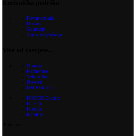
Korisnička podrška
Povrat artikala
Dostava
Garancija
Sigurnost plaćanja
Više od rasvjete...
O nama
Prodavnice
Veleprodaja
Novosti
BM Elektrika
HOROZ Electric
B-Tech
Kontakt
Katalozi
Pratite nas: