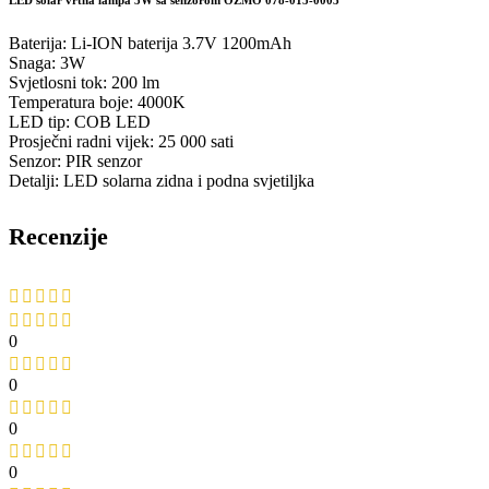
LED solar vrtna lampa 3W sa senzorom OZMO 078-015-0003
Baterija: Li-ION baterija 3.7V 1200mAh
Snaga: 3W
Svjetlosni tok: 200 lm
Temperatura boje: 4000K
LED tip: COB LED
Prosječni radni vijek: 25 000 sati
Senzor: PIR senzor
Detalji: LED solarna zidna i podna svjetiljka
Recenzije
0
0
0
0