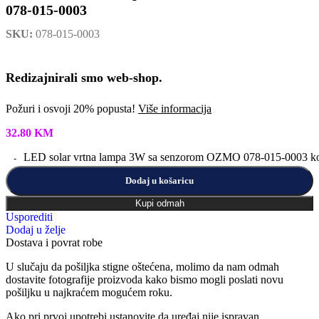
078-015-0003
SKU:
078-015-0003
Redizajnirali smo web-shop.
Požuri i osvoji 20% popusta!
Više informacija
32.80
KM
LED solar vrtna lampa 3W sa senzorom OZMO 078-015-0003 ko
Dodaj u košaricu
Kupi odmah
Usporediti
Dodaj u želje
Dostava i povrat robe
U slučaju da pošiljka stigne oštećena, molimo da nam odmah
dostavite fotografije proizvoda kako bismo mogli poslati novu
pošiljku u najkraćem mogućem roku.
Ako pri prvoj upotrebi ustanovite da uređaj nije ispravan,