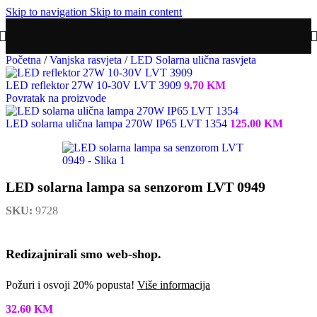
Skip to navigation
Skip to main content
Početna
/
Vanjska rasvjeta
/
LED Solarna ulična rasvjeta
LED reflektor 27W 10-30V LVT 3909
9.70
KM
Povratak na proizvode
LED solarna ulična lampa 270W IP65 LVT 1354
125.00
KM
LED solarna lampa sa senzorom LVT 0949
SKU:
9728
Redizajnirali smo web-shop.
Požuri i osvoji 20% popusta!
Više informacija
32.60
KM