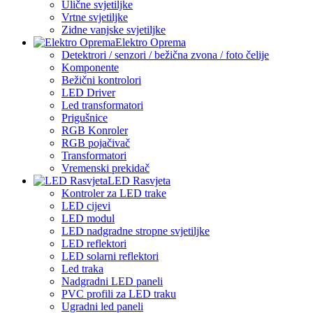
Ulične svjetiljke
Vrtne svjetiljke
Zidne vanjske svjetiljke
Elektro Oprema
Detektrori / senzori / bežična zvona / foto čelije
Komponente
Bežični kontrolori
LED Driver
Led transformatori
Prigušnice
RGB Konroler
RGB pojačivač
Transformatori
Vremenski prekidač
LED Rasvjeta
Kontroler za LED trake
LED cijevi
LED modul
LED nadgradne stropne svjetiljke
LED reflektori
LED solarni reflektori
Led traka
Nadgradni LED paneli
PVC profili za LED traku
Ugradni led paneli