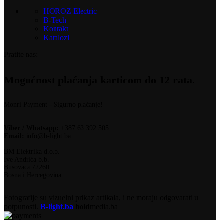
HOROZ Electric
B-Tech
Kontakt
Katalozi
Pratite nas:
Mogućnost plaćanja karticom do 12 rata.
Monri Payment - Sigurno plaćanje!
Viber / Whatsapp:
+387 63 392 505
Email:
info@b-light.ba
BM Elektrika d.o.o.
Ive Andrića b.b.
Busovača 72260
Bosna i Hercegovina
Fotografije su vizuelni prikaz artikala, i ne moraju odgovarati u
potpunosti.
B-light.ba
bold
media.ba