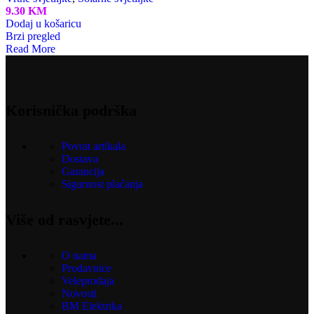
9.30
KM
Dodaj u košaricu
Brzi pregled
Read More
Korisnička podrška
Povrat artikala
Dostava
Garancija
Sigurnost plaćanja
Više od rasvjete...
O nama
Prodavnice
Veleprodaja
Novosti
BM Elektrika