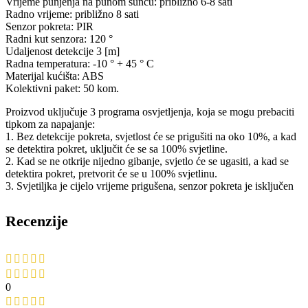
Vrijeme punjenja na punom suncu: približno 6-8 sati
Radno vrijeme: približno 8 sati
Senzor pokreta: PIR
Radni kut senzora: 120 °
Udaljenost detekcije 3 [m]
Radna temperatura: -10 ° + 45 ° C
Materijal kućišta: ABS
Kolektivni paket: 50 kom.
Proizvod uključuje 3 programa osvjetljenja, koja se mogu prebaciti
tipkom za napajanje:
1. Bez detekcije pokreta, svjetlost će se prigušiti na oko 10%, a kad
se detektira pokret, uključit će se sa 100% svjetline.
2. Kad se ne otkrije nijedno gibanje, svjetlo će se ugasiti, a kad se
detektira pokret, pretvorit će se u 100% svjetlinu.
3. Svjetiljka je cijelo vrijeme prigušena, senzor pokreta je isključen
Recenzije
0