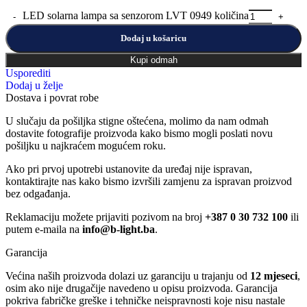
LED solarna lampa sa senzorom LVT 0949 količina
Dodaj u košaricu
Kupi odmah
Usporediti
Dodaj u želje
Dostava i povrat robe
U slučaju da pošiljka stigne oštećena, molimo da nam odmah
dostavite fotografije proizvoda kako bismo mogli poslati novu
pošiljku u najkraćem mogućem roku.
Ako pri prvoj upotrebi ustanovite da uređaj nije ispravan,
kontaktirajte nas kako bismo izvršili zamjenu za ispravan proizvod
bez odgađanja.
Reklamaciju možete prijaviti pozivom na broj
+387 0 30 732 100
ili
putem e-maila na
info@b-light.ba
.
Garancija
Većina naših proizvoda dolazi uz garanciju u trajanju od
12 mjeseci
,
osim ako nije drugačije navedeno u opisu proizvoda. Garancija
pokriva fabričke greške i tehničke neispravnosti koje nisu nastale