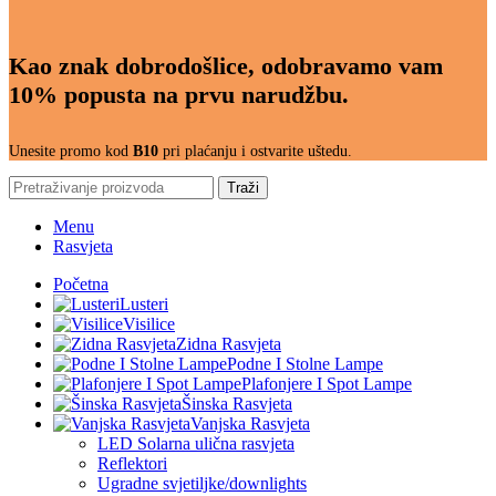
Kao znak dobrodošlice, odobravamo vam
10% popusta na prvu narudžbu.
Unesite promo kod
B10
pri plaćanju i ostvarite uštedu.
Traži
Menu
Rasvjeta
Početna
Lusteri
Visilice
Zidna Rasvjeta
Podne I Stolne Lampe
Plafonjere I Spot Lampe
Šinska Rasvjeta
Vanjska Rasvjeta
LED Solarna ulična rasvjeta
Reflektori
Ugradne svjetiljke/downlights