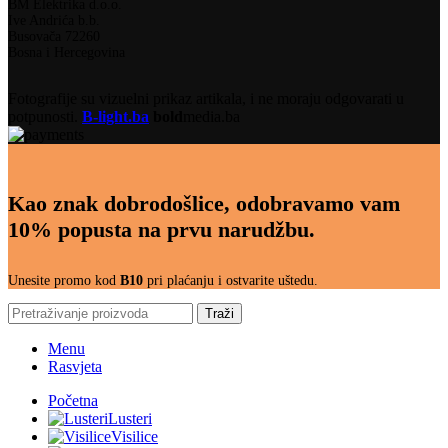
BM Elektrika d.o.o.
Ive Andrića b.b.
Busovača 72260
Bosna i Hercegovina
Fotografije su vizuelni prikaz artikala, i ne moraju odgovarati u
potpunosti.
B-light.ba
bold
media.ba
Kao znak dobrodošlice, odobravamo vam
10% popusta na prvu narudžbu.
Unesite promo kod
B10
pri plaćanju i ostvarite uštedu.
Traži
Menu
Rasvjeta
Početna
Lusteri
Visilice