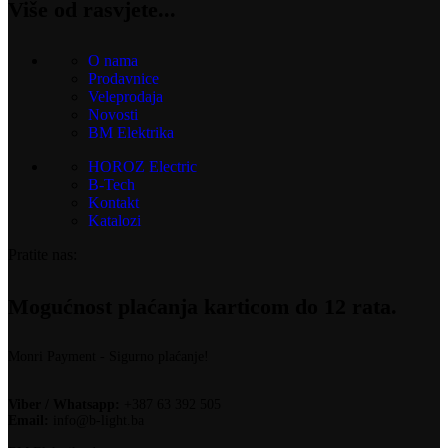
Više od rasvjete...
O nama
Prodavnice
Veleprodaja
Novosti
BM Elektrika
HOROZ Electric
B-Tech
Kontakt
Katalozi
Pratite nas:
Mogućnost plaćanja karticom do 12 rata.
Monri Payment - Sigurno plaćanje!
Viber / Whatsapp:
+387 63 392 505
Email:
info@b-light.ba