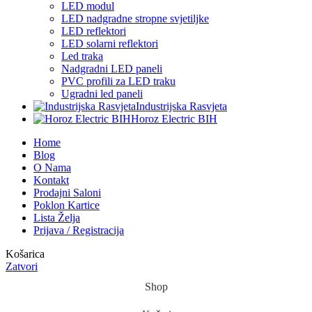
LED modul
LED nadgradne stropne svjetiljke
LED reflektori
LED solarni reflektori
Led traka
Nadgradni LED paneli
PVC profili za LED traku
Ugradni led paneli
Industrijska Rasvjeta
Horoz Electric BIH
Home
Blog
O Nama
Kontakt
Prodajni Saloni
Poklon Kartice
Lista Želja
Prijava / Registracija
Košarica
Zatvori
Shop