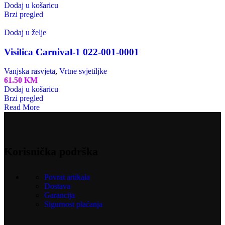
Dodaj u košaricu
Brzi pregled
Dodaj u želje
Visilica Carnival-1 022-001-0001
Vanjska rasvjeta
,
Vrtne svjetiljke
61.50
KM
Dodaj u košaricu
Brzi pregled
Read More
Korisnička podrška
Povrat artikala
Dostava
Garancija
Sigurnost plaćanja