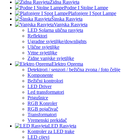
Zidna Rasvjeta
Podne I Stolne Lampe
Plafonjere I Spot Lampe
Šinska Rasvjeta
Vanjska Rasvjeta
LED Solarna ulična rasvjeta
Reflektori
Ugradne svjetiljke/downlights
Ulične svjetiljke
Vrtne svjetiljke
Zidne vanjske svjetiljke
Elektro Oprema
Detektrori / senzori / bežična zvona / foto čelije
Komponente
Bežični kontrolori
LED Driver
Led transformatori
Prigušnice
RGB Konroler
RGB pojačivač
Transformatori
Vremenski prekidač
LED Rasvjeta
Kontroler za LED trake
LED cijevi