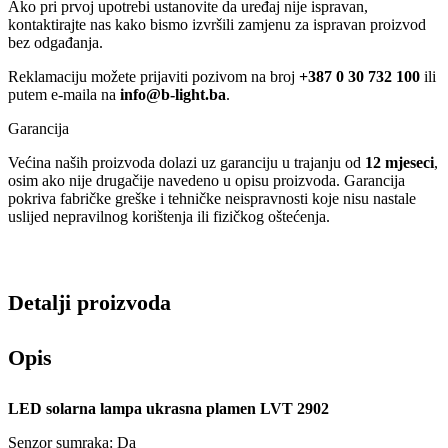
Ako pri prvoj upotrebi ustanovite da uređaj nije ispravan,
kontaktirajte nas kako bismo izvršili zamjenu za ispravan proizvod
bez odgađanja.
Reklamaciju možete prijaviti pozivom na broj
+387 0 30 732 100
ili
putem e-maila na
info@b-light.ba
.
Garancija
Većina naših proizvoda dolazi uz garanciju u trajanju od
12 mjeseci
,
osim ako nije drugačije navedeno u opisu proizvoda. Garancija
pokriva fabričke greške i tehničke neispravnosti koje nisu nastale
uslijed nepravilnog korištenja ili fizičkog oštećenja.
Detalji proizvoda
Opis
LED solarna lampa ukrasna plamen LVT 2902
Senzor sumraka: Da