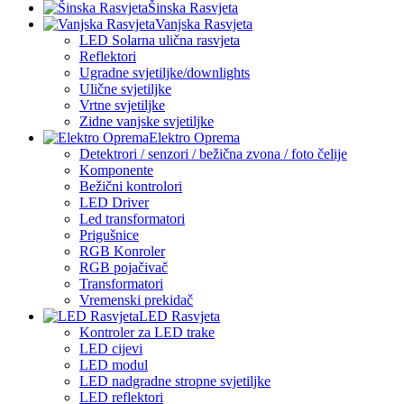
Šinska Rasvjeta
Vanjska Rasvjeta
LED Solarna ulična rasvjeta
Reflektori
Ugradne svjetiljke/downlights
Ulične svjetiljke
Vrtne svjetiljke
Zidne vanjske svjetiljke
Elektro Oprema
Detektrori / senzori / bežična zvona / foto čelije
Komponente
Bežični kontrolori
LED Driver
Led transformatori
Prigušnice
RGB Konroler
RGB pojačivač
Transformatori
Vremenski prekidač
LED Rasvjeta
Kontroler za LED trake
LED cijevi
LED modul
LED nadgradne stropne svjetiljke
LED reflektori