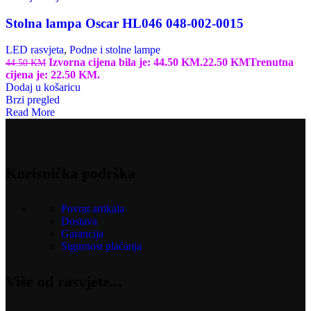
Stolna lampa Oscar HL046 048-002-0015
LED rasvjeta
,
Podne i stolne lampe
Izvorna cijena bila je: 44.50 KM.
22.50
KM
Trenutna
44.50
KM
cijena je: 22.50 KM.
Dodaj u košaricu
Brzi pregled
Read More
Korisnička podrška
Povrat artikala
Dostava
Garancija
Sigurnost plaćanja
Više od rasvjete...