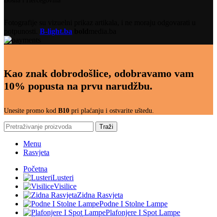
Bosna i Hercegovina
Fotografije su vizuelni prikaz artikala, i ne moraju odgovarati u
potpunosti.
B-light.ba
bold
media.ba
Kao znak dobrodošlice, odobravamo vam
10% popusta na prvu narudžbu.
Unesite promo kod
B10
pri plaćanju i ostvarite uštedu.
Traži
Menu
Rasvjeta
Početna
Lusteri
Visilice
Zidna Rasvjeta
Podne I Stolne Lampe
Plafonjere I Spot Lampe