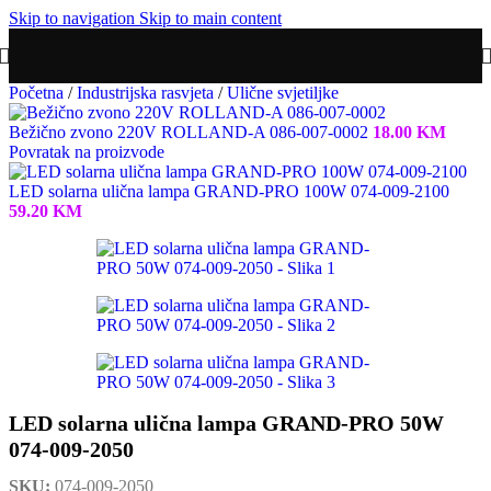
Skip to navigation
Skip to main content
Početna
/
Industrijska rasvjeta
/
Ulične svjetiljke
Bežično zvono 220V ROLLAND-A 086-007-0002
18.00
KM
Povratak na proizvode
LED solarna ulična lampa GRAND-PRO 100W 074-009-2100
59.20
KM
LED solarna ulična lampa GRAND-PRO 50W
074-009-2050
SKU:
074-009-2050