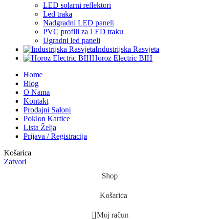
LED solarni reflektori
Led traka
Nadgradni LED paneli
PVC profili za LED traku
Ugradni led paneli
Industrijska Rasvjeta
Horoz Electric BIH
Home
Blog
O Nama
Kontakt
Prodajni Saloni
Poklon Kartice
Lista Želja
Prijava / Registracija
Košarica
Zatvori
Shop
Košarica
Moj račun