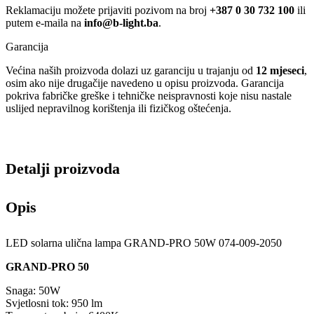
Reklamaciju možete prijaviti pozivom na broj
+387 0 30 732 100
ili
putem e-maila na
info@b-light.ba
.
Garancija
Većina naših proizvoda dolazi uz garanciju u trajanju od
12 mjeseci
,
osim ako nije drugačije navedeno u opisu proizvoda. Garancija
pokriva fabričke greške i tehničke neispravnosti koje nisu nastale
uslijed nepravilnog korištenja ili fizičkog oštećenja.
Detalji proizvoda
Opis
LED solarna ulična lampa GRAND-PRO 50W 074-009-2050
GRAND-PRO 50
Snaga: 50W
Svjetlosni tok: 950 lm