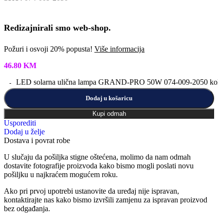
Redizajnirali smo web-shop.
Požuri i osvoji 20% popusta!
Više informacija
46.80
KM
LED solarna ulična lampa GRAND-PRO 50W 074-009-2050 kol
Dodaj u košaricu
Kupi odmah
Usporediti
Dodaj u želje
Dostava i povrat robe
U slučaju da pošiljka stigne oštećena, molimo da nam odmah
dostavite fotografije proizvoda kako bismo mogli poslati novu
pošiljku u najkraćem mogućem roku.
Ako pri prvoj upotrebi ustanovite da uređaj nije ispravan,
kontaktirajte nas kako bismo izvršili zamjenu za ispravan proizvod
bez odgađanja.