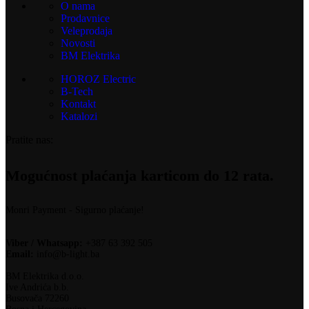
O nama
Prodavnice
Veleprodaja
Novosti
BM Elektrika
HOROZ Electric
B-Tech
Kontakt
Katalozi
Pratite nas:
Mogućnost plaćanja karticom do 12 rata.
Monri Payment - Sigurno plaćanje!
Viber / Whatsapp:
+387 63 392 505
Email:
info@b-light.ba
BM Elektrika d.o.o.
Ive Andrića b.b.
Busovača 72260