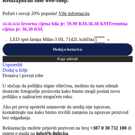
Redizajnirali smo web-shop.
Požuri i osvoji 20% popusta!
Više informacija
Izvorna cijena bila je: 59.90 KM.
36.30
KM
Trenutna
59.90
KM
cijena je: 36.30 KM.
LED spot lampa Milas-3 HL 7142L količina
Dodaj u košaricu
Kupi odmah
Usporediti
Dodaj u želje
Dostava i povrat robe
U slučaju da pošiljka stigne oštećena, molimo da nam odmah
dostavite fotografije proizvoda kako bismo mogli poslati novu
pošiljku u najkraćem mogućem roku.
Ako pri prvoj upotrebi ustanovite da uređaj nije ispravan,
kontaktirajte nas kako bismo izvršili zamjenu za ispravan proizvod
bez odgađanja.
Reklamaciju možete prijaviti pozivom na broj
+387 0 30 732 100
ili
putem e-maila na
info@b-light.ba
.