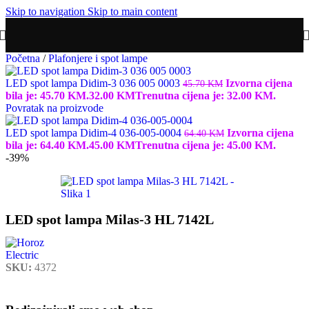
Skip to navigation
Skip to main content
Početna
/
Plafonjere i spot lampe
LED spot lampa Didim-3 036 005 0003
Izvorna cijena
45.70
KM
bila je: 45.70 KM.
32.00
KM
Trenutna cijena je: 32.00 KM.
Povratak na proizvode
LED spot lampa Didim-4 036-005-0004
Izvorna cijena
64.40
KM
bila je: 64.40 KM.
45.00
KM
Trenutna cijena je: 45.00 KM.
-39%
LED spot lampa Milas-3 HL 7142L
SKU:
4372