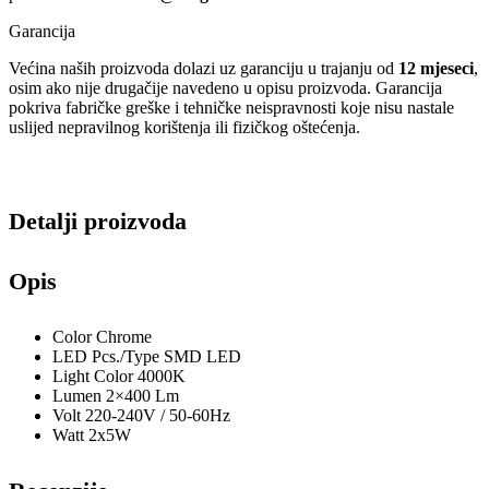
Garancija
Većina naših proizvoda dolazi uz garanciju u trajanju od
12 mjeseci
,
osim ako nije drugačije navedeno u opisu proizvoda. Garancija
pokriva fabričke greške i tehničke neispravnosti koje nisu nastale
uslijed nepravilnog korištenja ili fizičkog oštećenja.
Detalji proizvoda
Opis
Color
Chrome
LED Pcs./Type
SMD LED
Light Color
4000K
Lumen
2×400 Lm
Volt
220-240V / 50-60Hz
Watt
2x5W