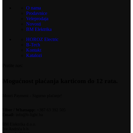
O nama
Prodavnice
Veleprodaja
Novosti
BM Elektrika
HOROZ Electric
B-Tech
Kontakt
Katalozi
Pratite nas:
Mogućnost plaćanja karticom do 12 rata.
Monri Payment - Sigurno plaćanje!
Viber / Whatsapp:
+387 63 392 505
Email:
info@b-light.ba
BM Elektrika d.o.o.
Ive Andrića b.b.