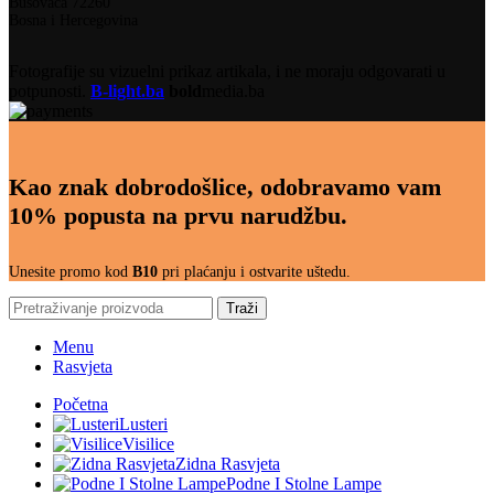
Busovača 72260
Bosna i Hercegovina
Fotografije su vizuelni prikaz artikala, i ne moraju odgovarati u
potpunosti.
B-light.ba
bold
media.ba
Kao znak dobrodošlice, odobravamo vam
10% popusta na prvu narudžbu.
Unesite promo kod
B10
pri plaćanju i ostvarite uštedu.
Traži
Menu
Rasvjeta
Početna
Lusteri
Visilice
Zidna Rasvjeta
Podne I Stolne Lampe