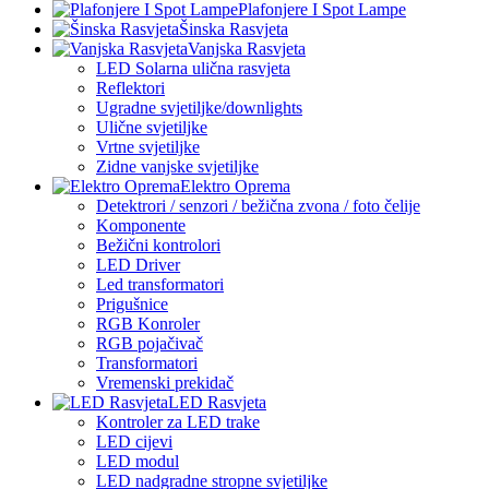
Plafonjere I Spot Lampe
Šinska Rasvjeta
Vanjska Rasvjeta
LED Solarna ulična rasvjeta
Reflektori
Ugradne svjetiljke/downlights
Ulične svjetiljke
Vrtne svjetiljke
Zidne vanjske svjetiljke
Elektro Oprema
Detektrori / senzori / bežična zvona / foto čelije
Komponente
Bežični kontrolori
LED Driver
Led transformatori
Prigušnice
RGB Konroler
RGB pojačivač
Transformatori
Vremenski prekidač
LED Rasvjeta
Kontroler za LED trake
LED cijevi
LED modul
LED nadgradne stropne svjetiljke