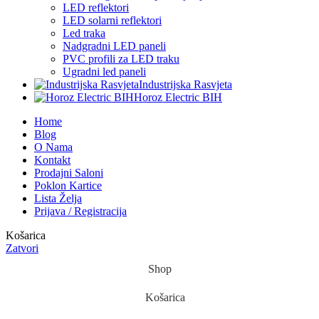
LED reflektori
LED solarni reflektori
Led traka
Nadgradni LED paneli
PVC profili za LED traku
Ugradni led paneli
Industrijska Rasvjeta
Horoz Electric BIH
Home
Blog
O Nama
Kontakt
Prodajni Saloni
Poklon Kartice
Lista Želja
Prijava / Registracija
Košarica
Zatvori
Shop
Košarica