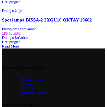
Brzi pregled
Dodaj u želje
Spot lampa BISSA-2 2XGU10 OKTAY 10602
Plafonjere i spot lampe
186.70
KM
Dodaj u košaricu
Brzi pregled
Read More
Korisnička podrška
Povrat artikala
Dostava
Garancija
Sigurnost plaćanja
Više od rasvjete...