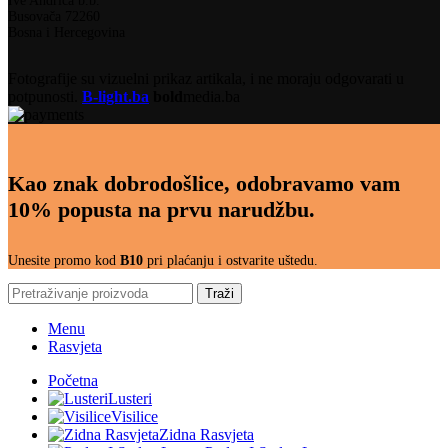
Ive Andrića b.b.
Busovača 72260
Bosna i Hercegovina
Fotografije su vizuelni prikaz artikala, i ne moraju odgovarati u
potpunosti.
B-light.ba
bold
media.ba
Kao znak dobrodošlice, odobravamo vam
10% popusta na prvu narudžbu.
Unesite promo kod
B10
pri plaćanju i ostvarite uštedu.
Traži
Menu
Rasvjeta
Početna
Lusteri
Visilice
Zidna Rasvjeta