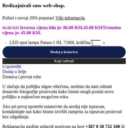
Redizajnirali smo web-shop.
Požuri i osvoji 20% popusta!
Više informacija
Izvorna cijena bila je: 86.80 KM.
45.00
KM
Trenutna
86.80
KM
cijena je: 45.00 KM.
LED spot lampa Patara-1 HL 7180L količina
Dodaj u košaricu
Kupi odmah
Usporediti
Dodaj u želje
Dostava i povrat robe
U slučaju da pošiljka stigne oštećena, molimo da nam odmah
dostavite fotografije proizvoda kako bismo mogli poslati novu
pošiljku u najkraćem mogućem roku.
Ako pri prvoj upotrebi ustanovite da uređaj nije ispravan,
kontaktirajte nas kako bismo izvršili zamjenu za ispravan proizvod
bez odgađanja.
Reklamaciju možete prijaviti pozivom na broj
+387 0 30 732 100
ili