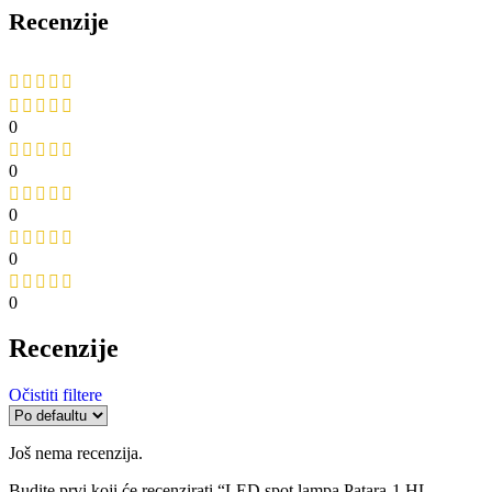
Recenzije
0
0
0
0
0
Recenzije
Očistiti filtere
Još nema recenzija.
Budite prvi koji će recenzirati “LED spot lampa Patara-1 HL