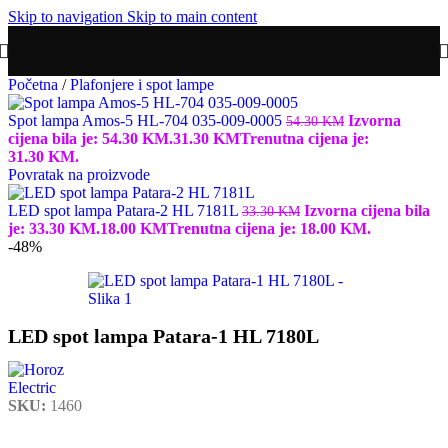
Skip to navigation
Skip to main content
Početna
/
Plafonjere i spot lampe
Spot lampa Amos-5 HL-704 035-009-0005
Izvorna
54.30
KM
cijena bila je: 54.30 KM.
31.30
KM
Trenutna cijena je:
31.30 KM.
Povratak na proizvode
LED spot lampa Patara-2 HL 7181L
Izvorna cijena bila
33.30
KM
je: 33.30 KM.
18.00
KM
Trenutna cijena je: 18.00 KM.
-48%
LED spot lampa Patara-1 HL 7180L
SKU:
1460