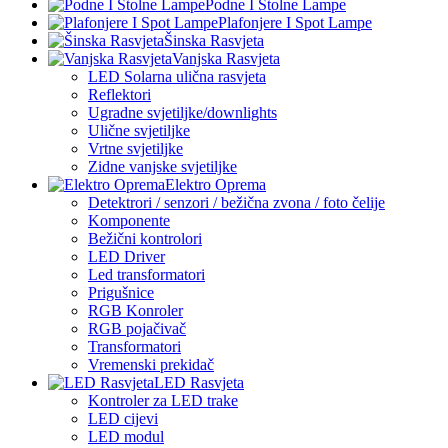
Podne I Stolne Lampe
Plafonjere I Spot Lampe
Šinska Rasvjeta
Vanjska Rasvjeta
LED Solarna ulična rasvjeta
Reflektori
Ugradne svjetiljke/downlights
Ulične svjetiljke
Vrtne svjetiljke
Zidne vanjske svjetiljke
Elektro Oprema
Detektrori / senzori / bežična zvona / foto čelije
Komponente
Bežični kontrolori
LED Driver
Led transformatori
Prigušnice
RGB Konroler
RGB pojačivač
Transformatori
Vremenski prekidač
LED Rasvjeta
Kontroler za LED trake
LED cijevi
LED modul