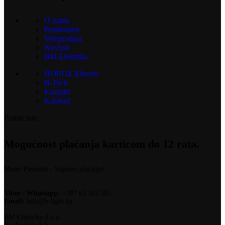
O nama
Prodavnice
Veleprodaja
Novosti
BM Elektrika
HOROZ Electric
B-Tech
Kontakt
Katalozi
Pratite nas:
Mogućnost plaćanja karticom do 12 rata.
Monri Payment - Sigurno plaćanje!
Viber / Whatsapp:
+387 63 392 505
Email:
info@b-light.ba
BM Elektrika d.o.o.