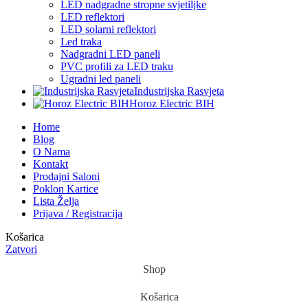
LED nadgradne stropne svjetiljke
LED reflektori
LED solarni reflektori
Led traka
Nadgradni LED paneli
PVC profili za LED traku
Ugradni led paneli
Industrijska Rasvjeta
Horoz Electric BIH
Home
Blog
O Nama
Kontakt
Prodajni Saloni
Poklon Kartice
Lista Želja
Prijava / Registracija
Košarica
Zatvori
Shop
Košarica