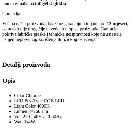
putem e-maila na
info@b-light.ba
.
Garancija
Većina naših proizvoda dolazi uz garanciju u trajanju od
12 mjeseci
,
osim ako nije drugačije navedeno u opisu proizvoda. Garancija
pokriva fabričke greške i tehničke neispravnosti koje nisu nastale
uslijed nepravilnog korištenja ili fizičkog oštećenja.
Detalji proizvoda
Opis
Color
Chrome
LED Pcs./Type
COB LED
Light Color
4000K
Lumen
3×260 Lm
Volt
220-240V / 50-60Hz
Watt
3x4W