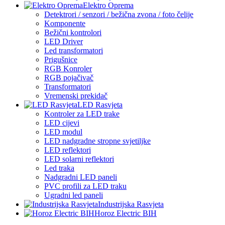
Elektro Oprema
Detektrori / senzori / bežična zvona / foto čelije
Komponente
Bežični kontrolori
LED Driver
Led transformatori
Prigušnice
RGB Konroler
RGB pojačivač
Transformatori
Vremenski prekidač
LED Rasvjeta
Kontroler za LED trake
LED cijevi
LED modul
LED nadgradne stropne svjetiljke
LED reflektori
LED solarni reflektori
Led traka
Nadgradni LED paneli
PVC profili za LED traku
Ugradni led paneli
Industrijska Rasvjeta
Horoz Electric BIH