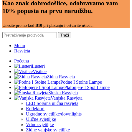
Kao znak dobrodošlice, odobravamo vam
10% popusta na prvu narudžbu.
Unesite promo kod
B10
pri plaćanju i ostvarite uštedu.
Traži
Menu
Rasvjeta
Početna
Lusteri
Visilice
Zidna Rasvjeta
Podne I Stolne Lampe
Plafonjere I Spot Lampe
Šinska Rasvjeta
Vanjska Rasvjeta
LED Solarna ulična rasvjeta
Reflektori
Ugradne svjetiljke/downlights
Ulične svjetiljke
Vrtne svjetiljke
Zidne vanjske svjetiljke