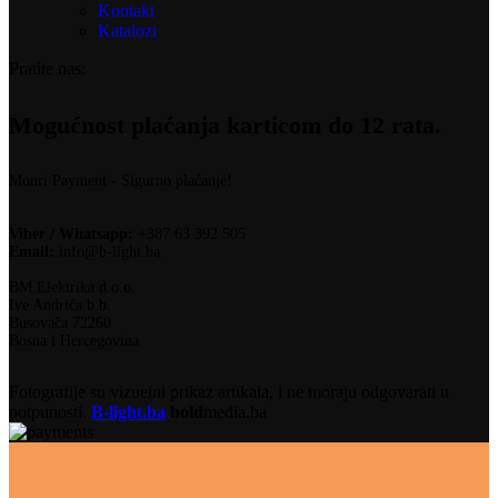
Kontakt
Katalozi
Pratite nas:
Mogućnost plaćanja karticom do 12 rata.
Monri Payment - Sigurno plaćanje!
Viber / Whatsapp:
+387 63 392 505
Email:
info@b-light.ba
BM Elektrika d.o.o.
Ive Andrića b.b.
Busovača 72260
Bosna i Hercegovina
Fotografije su vizuelni prikaz artikala, i ne moraju odgovarati u
potpunosti.
B-light.ba
bold
media.ba