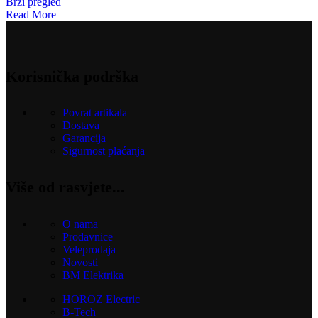
Brzi pregled
Read More
Korisnička podrška
Povrat artikala
Dostava
Garancija
Sigurnost plaćanja
Više od rasvjete...
O nama
Prodavnice
Veleprodaja
Novosti
BM Elektrika
HOROZ Electric
B-Tech