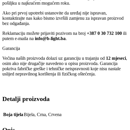
pošiljku u najkraćem mogućem roku.
Ako pri prvoj upotrebi ustanovite da uređaj nije ispravan,
kontaktirajte nas kako bismo izvršili zamjenu za ispravan proizvod
bez odgađanja.
Reklamaciju možete prijaviti pozivom na broj
+387 0 30 732 100
ili
putem e-maila na
info@b-light.ba
.
Garancija
Većina naših proizvoda dolazi uz garanciju u trajanju od
12 mjeseci
,
osim ako nije drugačije navedeno u opisu proizvoda. Garancija
pokriva fabričke greške i tehničke neispravnosti koje nisu nastale
uslijed nepravilnog korištenja ili fizičkog oštećenja.
Detalji proizvoda
Boja tijela
Bijela
,
Crna
,
Crvena
Opis