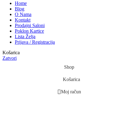
Home
Blog
O Nama
Kontakt
Prodajni Saloni
Poklon Kartice
Lista Želja
Prijava / Registracija
Košarica
Zatvori
Shop
Košarica
Moj račun