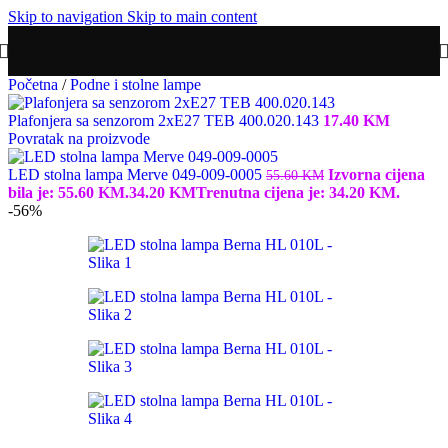
Skip to navigation
Skip to main content
Početna
/
Podne i stolne lampe
Plafonjera sa senzorom 2xE27 TEB 400.020.143
17.40
KM
Povratak na proizvode
LED stolna lampa Merve 049-009-0005
Izvorna cijena
55.60
KM
bila je: 55.60 KM.
34.20
KM
Trenutna cijena je: 34.20 KM.
-56%