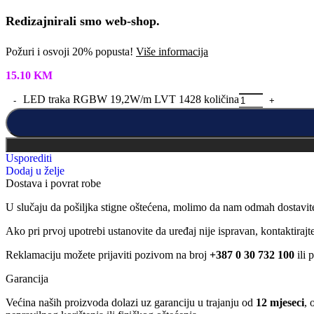
Redizajnirali smo web-shop.
Požuri i osvoji 20% popusta!
Više informacija
15.10
KM
LED traka RGBW 19,2W/m LVT 1428 količina
Usporediti
Dodaj u želje
Dostava i povrat robe
U slučaju da pošiljka stigne oštećena, molimo da nam odmah dostavit
Ako pri prvoj upotrebi ustanovite da uređaj nije ispravan, kontaktira
Reklamaciju možete prijaviti pozivom na broj
+387 0 30 732 100
ili 
Garancija
Većina naših proizvoda dolazi uz garanciju u trajanju od
12 mjeseci
, 