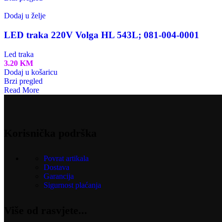
Dodaj u želje
LED traka 220V Volga HL 543L; 081-004-0001
Led traka
3.20
KM
Dodaj u košaricu
Brzi pregled
Read More
Korisnička podrška
Povrat artikala
Dostava
Garancija
Sigurnost plaćanja
Više od rasvjete...