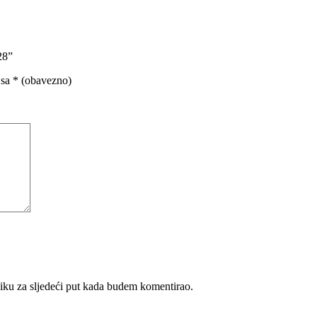
28”
 sa
* (obavezno)
iku za sljedeći put kada budem komentirao.