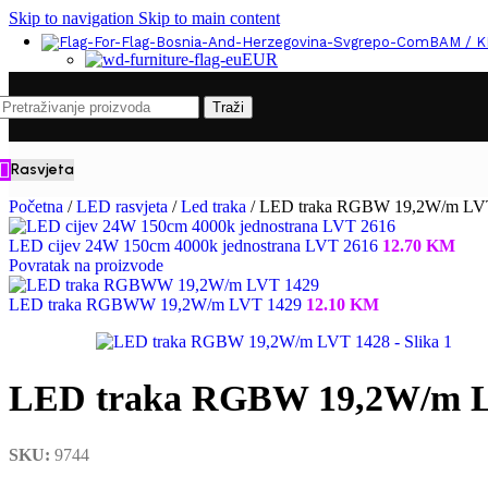
Skip to navigation
Skip to main content
BAM / 
EUR
Traži
Rasvjeta
Početna
/
LED rasvjeta
/
Led traka
/
LED traka RGBW 19,2W/m LV
LED cijev 24W 150cm 4000k jednostrana LVT 2616
12.70
KM
Povratak na proizvode
LED traka RGBWW 19,2W/m LVT 1429
12.10
KM
LED traka RGBW 19,2W/m L
SKU:
9744