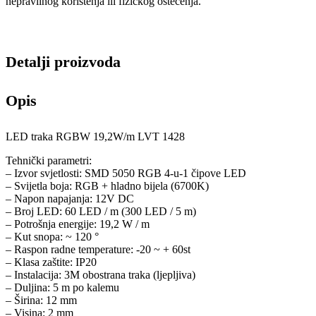
nepravilnog korištenja ili fizičkog oštećenja.
Detalji proizvoda
Opis
LED traka RGBW 19,2W/m LVT 1428
Tehnički parametri:
– Izvor svjetlosti: SMD 5050 RGB 4-u-1 čipove LED
– Svijetla boja: RGB + hladno bijela (6700K)
– Napon napajanja: 12V DC
– Broj LED: 60 LED / m (300 LED / 5 m)
– Potrošnja energije: 19,2 W / m
– Kut snopa: ~ 120 °
– Raspon radne temperature: -20 ~ + 60st
– Klasa zaštite: IP20
– Instalacija: 3M obostrana traka (ljepljiva)
– Duljina: 5 m po kalemu
– Širina: 12 mm
– Visina: 2 mm