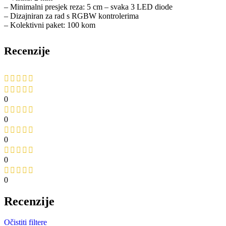
– Minimalni presjek reza: 5 cm – svaka 3 LED diode
– Dizajniran za rad s RGBW kontrolerima
– Kolektivni paket: 100 kom
Recenzije
0
0
0
0
0
Recenzije
Očistiti filtere