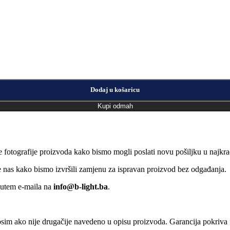
Dodaj u košaricu
Kupi odmah
e fotografije proizvoda kako bismo mogli poslati novu pošiljku u naj
jte nas kako bismo izvršili zamjenu za ispravan proizvod bez odgađanja.
putem e-maila na
info@b-light.ba
.
osim ako nije drugačije navedeno u opisu proizvoda. Garancija pokriva f