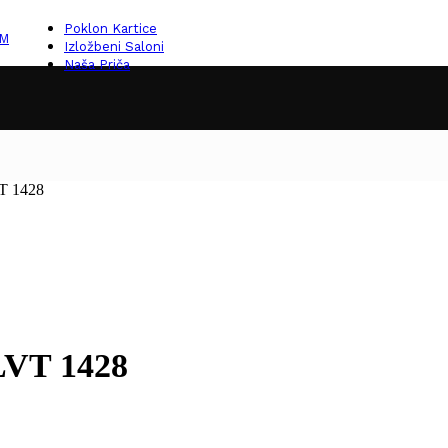
Poklon Kartice
KM
Izložbeni Saloni
Naša Priča
T 1428
VT 1428