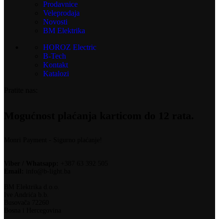
Prodavnice
Veleprodaja
Novosti
BM Elektrika
HOROZ Electric
B-Tech
Kontakt
Katalozi
Pratite nas:
Mogućnost plaćanja karticom do 12 rata.
Monri Payment - Sigurno plaćanje!
Viber / Whatsapp:
+387 63 392 505
Email:
info@b-light.ba
BM Elektrika d.o.o.
Ive Andrića b.b.
Busovača 72260
Bosna i Hercegovina