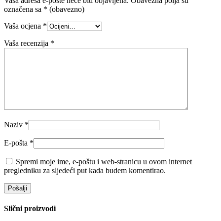
Vaša adresa e-pošte neće biti objavljena.
Obavezna polja su
označena sa
* (obavezno)
Vaša ocjena
*
Vaša recenzija
*
Naziv
*
E-pošta
*
Spremi moje ime, e-poštu i web-stranicu u ovom internet
pregledniku za sljedeći put kada budem komentirao.
Slični proizvodi