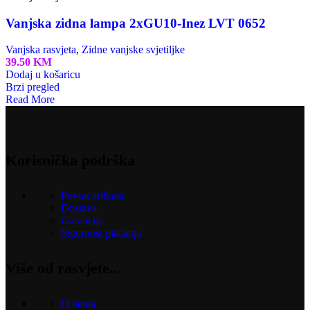
Vanjska zidna lampa 2xGU10-Inez LVT 0652
Vanjska rasvjeta
,
Zidne vanjske svjetiljke
39.50
KM
Dodaj u košaricu
Brzi pregled
Read More
Korisnička podrška
Povrat artikala
Dostava
Garancija
Sigurnost plaćanja
Više od rasvjete...
O nama