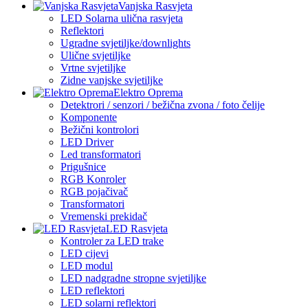
Vanjska Rasvjeta
LED Solarna ulična rasvjeta
Reflektori
Ugradne svjetiljke/downlights
Ulične svjetiljke
Vrtne svjetiljke
Zidne vanjske svjetiljke
Elektro Oprema
Detektrori / senzori / bežična zvona / foto čelije
Komponente
Bežični kontrolori
LED Driver
Led transformatori
Prigušnice
RGB Konroler
RGB pojačivač
Transformatori
Vremenski prekidač
LED Rasvjeta
Kontroler za LED trake
LED cijevi
LED modul
LED nadgradne stropne svjetiljke
LED reflektori
LED solarni reflektori