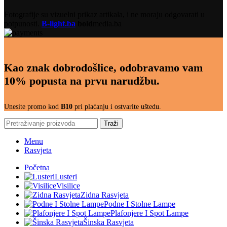
Fotografije su vizuelni prikaz artikala, i ne moraju odgovarati u
potpunosti.
B-light.ba
bold
media.ba
Kao znak dobrodošlice, odobravamo vam
10% popusta na prvu narudžbu.
Unesite promo kod
B10
pri plaćanju i ostvarite uštedu.
Traži
Menu
Rasvjeta
Početna
Lusteri
Visilice
Zidna Rasvjeta
Podne I Stolne Lampe
Plafonjere I Spot Lampe
Šinska Rasvjeta