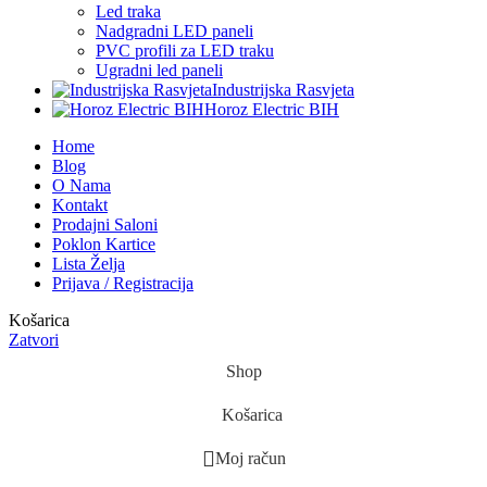
Led traka
Nadgradni LED paneli
PVC profili za LED traku
Ugradni led paneli
Industrijska Rasvjeta
Horoz Electric BIH
Home
Blog
O Nama
Kontakt
Prodajni Saloni
Poklon Kartice
Lista Želja
Prijava / Registracija
Košarica
Zatvori
Shop
Košarica
Moj račun