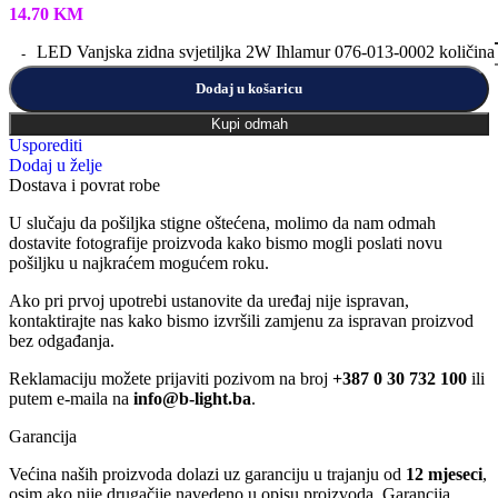
14.70
KM
LED Vanjska zidna svjetiljka 2W Ihlamur 076-013-0002 količina
Dodaj u košaricu
Kupi odmah
Usporediti
Dodaj u želje
Dostava i povrat robe
U slučaju da pošiljka stigne oštećena, molimo da nam odmah
dostavite fotografije proizvoda kako bismo mogli poslati novu
pošiljku u najkraćem mogućem roku.
Ako pri prvoj upotrebi ustanovite da uređaj nije ispravan,
kontaktirajte nas kako bismo izvršili zamjenu za ispravan proizvod
bez odgađanja.
Reklamaciju možete prijaviti pozivom na broj
+387 0 30 732 100
ili
putem e-maila na
info@b-light.ba
.
Garancija
Većina naših proizvoda dolazi uz garanciju u trajanju od
12 mjeseci
,
osim ako nije drugačije navedeno u opisu proizvoda. Garancija