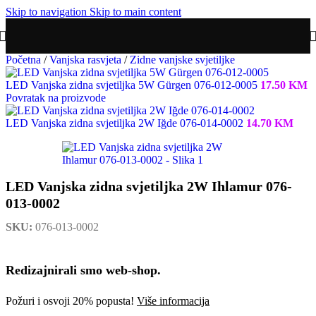
Skip to navigation
Skip to main content
Početna
/
Vanjska rasvjeta
/
Zidne vanjske svjetiljke
LED Vanjska zidna svjetiljka 5W Gürgen 076-012-0005
17.50
KM
Povratak na proizvode
LED Vanjska zidna svjetiljka 2W Iğde 076-014-0002
14.70
KM
LED Vanjska zidna svjetiljka 2W Ihlamur 076-
013-0002
SKU:
076-013-0002
Redizajnirali smo web-shop.
Požuri i osvoji 20% popusta!
Više informacija