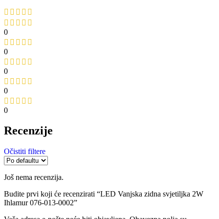
0
0
0
0
0
Recenzije
Očistiti filtere
Još nema recenzija.
Budite prvi koji će recenzirati “LED Vanjska zidna svjetiljka 2W
Ihlamur 076-013-0002”