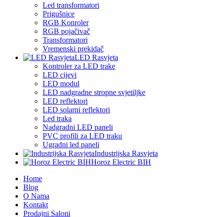
Led transformatori
Prigušnice
RGB Konroler
RGB pojačivač
Transformatori
Vremenski prekidač
LED Rasvjeta
Kontroler za LED trake
LED cijevi
LED modul
LED nadgradne stropne svjetiljke
LED reflektori
LED solarni reflektori
Led traka
Nadgradni LED paneli
PVC profili za LED traku
Ugradni led paneli
Industrijska Rasvjeta
Horoz Electric BIH
Home
Blog
O Nama
Kontakt
Prodajni Saloni