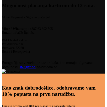
Mogućnost plaćanja karticom do 12 rata.
Monri Payment - Sigurno plaćanje!
Viber / Whatsapp:
+387 63 392 505
Email:
info@b-light.ba
BM Elektrika d.o.o.
Ive Andrića b.b.
Busovača 72260
Bosna i Hercegovina
Fotografije su vizuelni prikaz artikala, i ne moraju odgovarati u
potpunosti.
B-light.ba
bold
media.ba
Kao znak dobrodošlice, odobravamo vam
10% popusta na prvu narudžbu.
Unesite promo kod
B10
pri plaćanju i ostvarite uštedu.