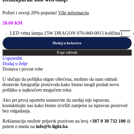
Požuri i osvoji 20% popusta!
Više informacija
20.60
KM
LED vrtna lampa 15W DRAGON 076-060-0015 količina
Dodaj u košaricu
Kupi odmah
Usporediti
Dodaj u želje
Dostava i povrat robe
U slučaju da pošiljka stigne oštećena, molimo da nam odmah
dostavite fotografije proizvoda kako bismo mogli poslati novu
pošiljku u najkraćem mogućem roku.
Ako pri prvoj upotrebi ustanovite da uređaj nije ispravan,
kontaktirajte nas kako bismo izvršili zamjenu za ispravan proizvod
bez odgađanja.
Reklamaciju možete prijaviti pozivom na broj
+387 0 30 732 100
ili
putem e-maila na
info@b-light.ba
.