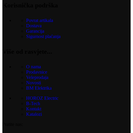
Korisnička podrška
Povrat artikala
Dostava
Garancija
Sigurnost plaćanja
Više od rasvjete...
O nama
Prodavnice
Veleprodaja
Novosti
BM Elektrika
HOROZ Electric
B-Tech
Kontakt
Katalozi
Pratite nas: