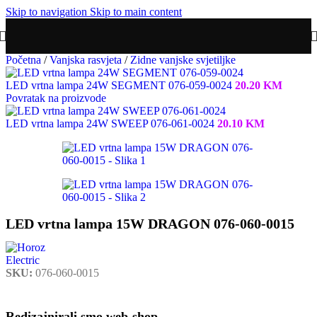
Skip to navigation
Skip to main content
Početna
/
Vanjska rasvjeta
/
Zidne vanjske svjetiljke
LED vrtna lampa 24W SEGMENT 076-059-0024
20.20
KM
Povratak na proizvode
LED vrtna lampa 24W SWEEP 076-061-0024
20.10
KM
LED vrtna lampa 15W DRAGON 076-060-0015
SKU:
076-060-0015
Redizajnirali smo web-shop.