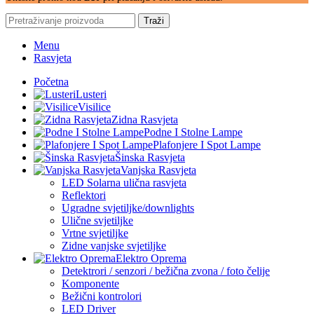
Traži
Menu
Rasvjeta
Početna
Lusteri
Visilice
Zidna Rasvjeta
Podne I Stolne Lampe
Plafonjere I Spot Lampe
Šinska Rasvjeta
Vanjska Rasvjeta
LED Solarna ulična rasvjeta
Reflektori
Ugradne svjetiljke/downlights
Ulične svjetiljke
Vrtne svjetiljke
Zidne vanjske svjetiljke
Elektro Oprema
Detektrori / senzori / bežična zvona / foto čelije
Komponente
Bežični kontrolori
LED Driver